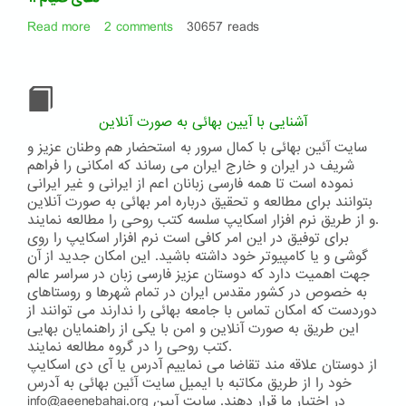
Read more
about
2 comments
30657 reads
1.
دعای
صیام
آشنایی با آیین بهائی به صورت آنلاین
سایت آئین بهائی با کمال سرور به استحضار هم وطنان عزیز و
شریف در ایران و خارج ایران می رساند که امکانی را فراهم
نموده است تا همه فارسی زبانان اعم از ایرانی و غیر ایرانی
بتوانند برای مطالعه و تحقیق درباره امر بهائی به صورت آنلاین
و از طریق نرم افزار اسکایپ سلسه کتب روحی را مطالعه نمایند.
برای توفیق در این امر کافی است نرم افزار اسکایپ را روی
گوشی و یا کامپیوتر خود داشته باشید. این امکان جدید از آن
جهت اهمیت دارد که دوستان عزیز فارسی زبان در سراسر عالم
به خصوص در کشور مقدس ایران در تمام شهرها و روستاهای
دوردست که امکان تماس با جامعه بهائی را ندارند می توانند از
این طریق به صورت آنلاین و امن با یکی از راهنمایان بهایی
کتب روحی را در گروه مطالعه نمایند.
از دوستان علاقه مند تقاضا می نماییم آدرس یا آی دی اسکایپ
خود را از طریق مکاتبه با ایمیل سایت آئین بهائی به آدرس
info@aeenebahai.org در اختیار ما قرار دهند. سایت آیین