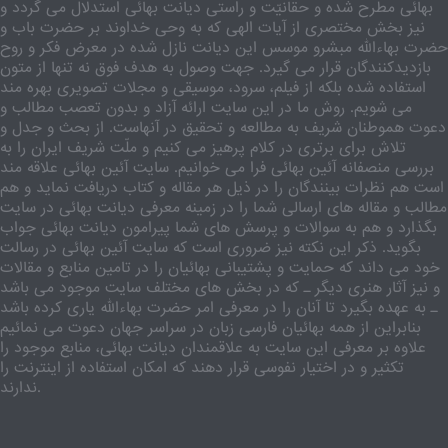
بهائی مطرح شده و حقانیّت و راستی دیانت بهائی استدلال می گردد و
نیز بخش مختصری از آیات الهی که به وحی خداوند بر حضرت باب و
حضرت بهاءالله مبشرو موسس این دیانت نازل شده در معرض فکر و روح
بازدیدکنندگان قرار می گیرد. جهت وصول به هدف فوق نه تنها از متون
استفاده شده بلکه از فیلم، سرود، موسیقی و مجلات تصویری بهره مند
می شویم. روش ما در این سایت ارائه آزاد و بدون تعصب مطالب و
دعوت هموطنان شریف به مطالعه و تحقیق در آنهاست. از بحث و جدل و
تلاش برای برتری در کلام پرهیز می کنیم و ملّت شریف ایران را به
بررسی منصفانه آئین بهائی فرا می خوانیم. سایت آئین بهائی علاقه مند
است هم نظرات بینندگان را در ذیل هر مقاله و کتاب دریافت نماید و هم
مطالب و مقاله های ارسالی شما را در زمینه معرفی دیانت بهائی در سایت
بگذارد و هم به سوالات و پرسش های شما پیرامون دیانت بهائی جواب
بگوید. ذکر این نکته نیز ضروری است که سایت آئین بهائی در رسالت
خود می داند که حمایت و پشتیبانی بهائیان را در تامین منابع و مقالات
و نیز آثار هنری دیگر ـ که در بخش های مختلف سایت موجود می باشد
ـ به عهده بگیرد تا آنان را در معرفی امر حضرت بهاءالله یاری کرده باشد
بنابراین از همه بهائیان فارسی زبان در سراسر جهان دعوت می نمائیم
علاوه بر معرفی این سایت به علاقمندان دیانت بهائی، منابع موجود را
تکثیر و در اختیار نفوسی قرار دهند که امکان استفاده از اینترنت را
ندارند.