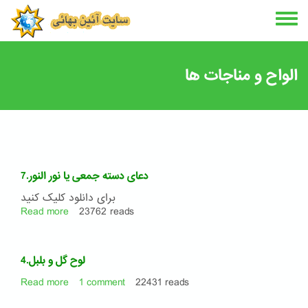
Skip
to
main
content
الواح و مناجات ها
7.دعای دسته جمعی یا نور النور
برای دانلود کلیک کنید
Read more
about
23762 reads
7.دعای
دسته
جمعی
4.لوح گل و بلبل
یا
نور
Read more
about
1 comment
22431 reads
النور
4.لوح