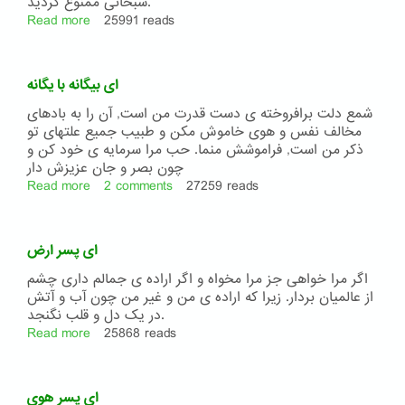
موسیقی
سبحانی ممنوع گردید.
Read more
about
25991 reads
ای
دوستان
ای بیگانه با یگانه
شمع دلت برافروخته ی دست قدرت من است, آن را به بادهای
مخالف نفس و هوی خاموش مکن و طبیب جمیع علتهای تو
ذکر من است, فراموشش منما. حب مرا سرمایه ی خود کن و
چون بصر و جان عزیزش دار
Read more
about
2 comments
27259 reads
ای
بیگانه
با
ای پسر ارض
یگانه
اگر مرا خواهی جز مرا مخواه و اگر اراده ی جمالم داری چشم
از عالمیان بردار. زیرا که اراده ی من و غیر من چون آب و آتش
در یک دل و قلب نگنجد.
Read more
about
25868 reads
ای
پسر
ارض
ای پسر هوی