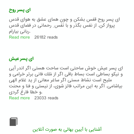
پسران
من
ای پسر روح
ای پسر روح قفس بشكن و چون همای عشق به هوای قدس
پرواز كن. از نفس بگذر و با نَفَس ِ رحمانی در فضای قدس
ربانی بیارام.
Read more
about
26182 reads
ای
پسر
روح
ای پسر عیش
ای پسر عیش خوش ساحتی است ساحت هستی اگر اندر آیی
و نیكو بساطی است بساط باقی اگر از مُلك فانی برتر خرامی و
ملیح است نشاط مستی اگر ساغر معانی از ید غلام الهی
بیاشامی. اگر به این مراتب فائز شوی، از نیستی و فنا و محنت
و خطا فارغ گردی.
Read more
about
23033 reads
ای
پسر
عیش
آشنایی با آیین بهائی به صورت آنلاین