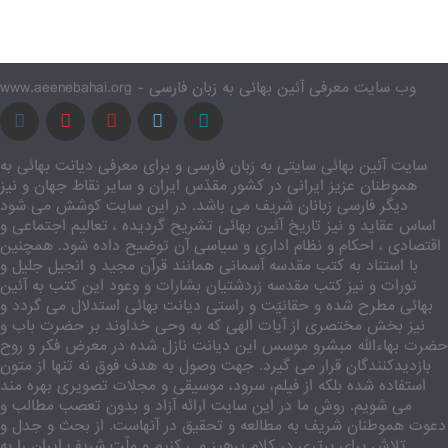
www.aeenebahai.org - وب سایت معرفی آئین بهائی به زبان فارسی
سایت آئین بهائی سایتی به زبان فارسی و برای معرفی دیانت بهائی به
هموطنان عزیز ایرانی در کشور مقدّس ایران و سایر نقاط جهان و نیز
دیگر فارسی زبانان شریف می باشد. در این سایت کوشش می شود
اساس عقاید و نیز تاریخ آئین بهائی تشریح گردیده ، تعالیم اجتماعی و
اقتصادی ، احکام و نظام اداری و سیاسی آن توضیح داده شود. همچنین
با استناد به کتب مقدسه آسمانی همانند قرآن مجید و انجیل جلیل و
تورات و نیز کتب مقدسه زردشتیان بشارات و وعود این کتب به آئین
بهائی مطرح شده و حقانیّت و راستی دیانت بهائی استدلال می گردد و
نیز بخش مختصری از آیات الهی که به وحی خداوند بر حضرت باب و
حضرت بهاءالله مبشرو موسس این دیانت نازل شده در معرض فکر و روح
بازدیدکنندگان قرار می گیرد. جهت وصول به هدف فوق نه تنها از متون
استفاده شده بلکه از فیلم، سرود، موسیقی و مجلات تصویری بهره مند
می شویم. روش ما در این سایت ارائه آزاد و بدون تعصب مطالب و
دعوت هموطنان شریف به مطالعه و تحقیق در آنهاست. از بحث و جدل و
تلاش برای برتری در کلام پرهیز می کنیم و ملّت شریف ایران را به