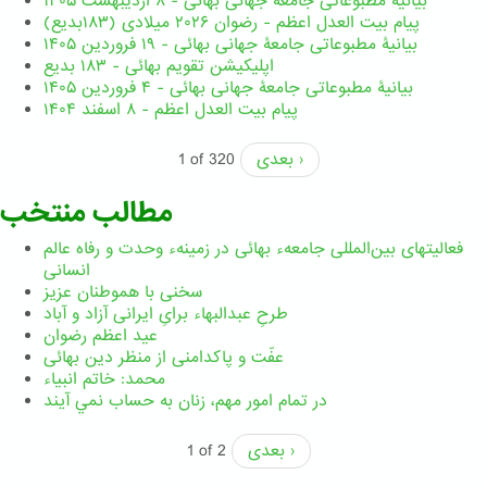
بیانیۀ مطبوعاتی جامعۀ جهانی بهائی - ۸ اردیبهشت ۱۴۰۵
پیام بیت العدل اعظم - رضوان ۲۰۲۶ میلادی (۱۸۳بدیع)
بیانیۀ مطبوعاتی جامعۀ جهانی بهائی - ۱۹ فروردین ۱۴۰۵
اپلیکیشن تقویم بهائی - ۱۸۳ بدیع
بیانیۀ مطبوعاتی جامعۀ جهانی بهائی - ۴ فروردین ۱۴۰۵
پیام بیت العدل اعظم - ۸ اسفند ۱۴۰۴
بعدی ›
1 of 320
مطالب منتخب
فعالیتهای بین‌المللی جامعهء بهائی در زمینهء وحدت و رفاه عالم
انسانی
سخنی با هموطنان عزیز
طرحِ عبدالبهاء برایِ ایرانی آزاد و آباد
عید اعظم رضوان
عفّت و پاکدامنی از منظر دین بهائی
محمد: خاتم انبیاء
در تمام امور مهم،‌ زنان به حساب نمي آيند
بعدی ›
1 of 2