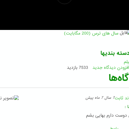
سال های ترس (200 مگابایت)
سته بندیها
لم
فزودن دیدگاه جدید
7533 بازدید
اه‌ها
ند ثابت
7 سال 7 ماه پیش
ا
:
دوست دارم بهایی بشم
پاسخ