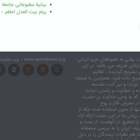
بیانیۀ مطبوعاتی جامعۀ جهانی بها
پیام بیت العدل اعظم - ۸ اسفند ۱۴۰۴
 بهائی به هموطنان عزیز ایرانی
www.aeenebahai.org - وب سایت معرفی آئین بهائی به زبان فارسی
زبانان شریف می باشد. در این
تشریح گردیده ، تعالیم
یح داده شود. همچنین با استناد
تورات و نیز کتب مقدسه
ه و حقانیّت و راستی دیانت
 که به وحی خداوند بر حضرت
در معرض فکر و روح
ا از متون استفاده شده بلکه از
وش ما در این سایت ارائه آزاد
 تحقیق در آنهاست. از بحث و
ف ایران را به بررسی منصفانه
ت هم نظرات بینندگان را در ذیل