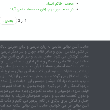
محمد: خاتم انبیاء
در تمام امور مهم،‌ زنان به حساب نمي آيند
1 از 2
بعدی ›
سایت آئین بهائی سایتی به زبان فارسی و برای معرفی دیانت
در کشور مقدّس ایران و سایر نقاط جهان و نیز دیگر فارسی 
سایت کوشش می شود اساس عقاید و نیز تاریخ آئین بهائی 
اجتماعی و اقتصادی ، احکام و نظام اداری و سیاسی آن توض
به کتب مقدسه آسمانی همانند قرآن مجید و انجیل جلیل و 
زردشتیان بشارات و وعود این کتب به آئین بهائی مطرح شد
بهائی استدلال می گردد و نیز بخش مختصری از آیات الهی
باب و حضرت بهاءالله مبشرو موسس این دیانت نازل شده 
بازدیدکنندگان قرار می گیرد. جهت وصول به هدف فوق نه تنه
فیلم، سرود، موسیقی و مجلات تصویری بهره مند می شویم. ر
و بدون تعصب مطالب و دعوت هموطنان شریف به مطالعه و
جدل و تلاش برای برتری در کلام پرهیز می کنیم و ملّت شری
آئین بهائی فرا می خوانیم. سایت آئین بهائی علاقه مند اس