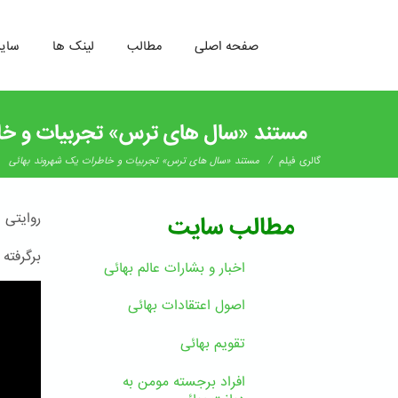
صفحه اصلی
مطالب
لینک ها
سای
رفتن
به
مستند «سال های ترس» تجربیات و خا
محتوای
اصلی
/
گالری فیلم
مستند «سال های ترس» تجربیات و خاطرات یک شهروند بهائی
روایتی 
مطالب سایت
برگرفته 
اخبار و بشارات عالم بهائى
اصول اعتقادات بهائی
تقویم بهائی
افراد برجسته مومن به