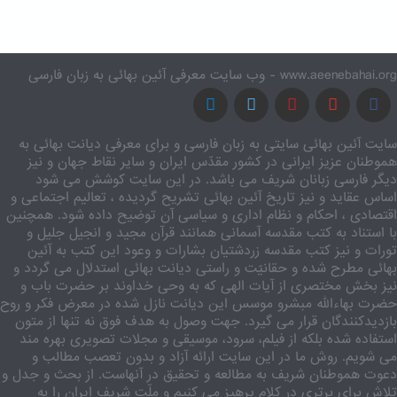
www.aeenebahai.org - وب سایت معرفی آئین بهائی به زبان فارسی
سایت آئین بهائی سایتی به زبان فارسی و برای معرفی دیانت بهائی به
هموطنان عزیز ایرانی در کشور مقدّس ایران و سایر نقاط جهان و نیز
دیگر فارسی زبانان شریف می باشد. در این سایت کوشش می شود
اساس عقاید و نیز تاریخ آئین بهائی تشریح گردیده ، تعالیم اجتماعی و
اقتصادی ، احکام و نظام اداری و سیاسی آن توضیح داده شود. همچنین
با استناد به کتب مقدسه آسمانی همانند قرآن مجید و انجیل جلیل و
تورات و نیز کتب مقدسه زردشتیان بشارات و وعود این کتب به آئین
بهائی مطرح شده و حقانیّت و راستی دیانت بهائی استدلال می گردد و
نیز بخش مختصری از آیات الهی که به وحی خداوند بر حضرت باب و
حضرت بهاءالله مبشرو موسس این دیانت نازل شده در معرض فکر و روح
بازدیدکنندگان قرار می گیرد. جهت وصول به هدف فوق نه تنها از متون
استفاده شده بلکه از فیلم، سرود، موسیقی و مجلات تصویری بهره مند
می شویم. روش ما در این سایت ارائه آزاد و بدون تعصب مطالب و
دعوت هموطنان شریف به مطالعه و تحقیق در آنهاست. از بحث و جدل و
تلاش برای برتری در کلام پرهیز می کنیم و ملّت شریف ایران را به