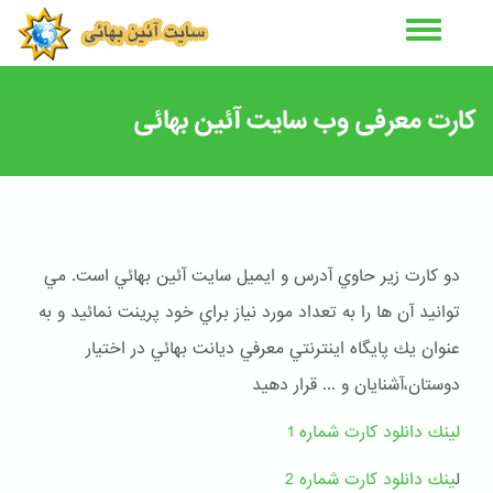
رفتن
به
محتوای
اصلی
كارت معرفى وب سايت آئين بهائى
دو كارت زير حاوي آدرس و ايميل سايت آئين بهائي است. مي
توانيد آن ها را به تعداد مورد نياز براي خود پرينت نمائيد و به
عنوان يك پايگاه اينترنتي معرفي ديانت بهائي در اختيار
دوستان،آشنايان و ... قرار دهيد
لينك دانلود كارت شماره 1
ل
ينك دانلود كارت شماره 2