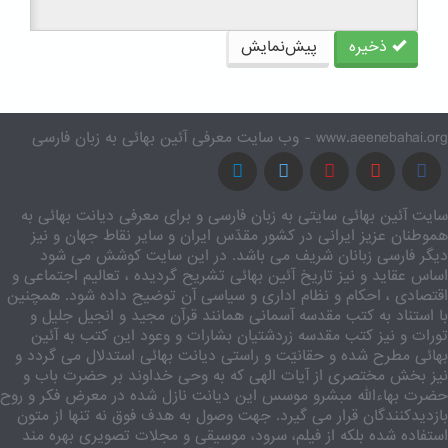
ذخیره
پیش‌نمایش
www.aeenebahai.org - وب سایت معرفی آئین بهائی به زبان فارسی
سایت آئین بهائی سایتی به زبان فارسی و برای معرفی دیانت بهائی به
هموطنان عزیز ایرانی در کشور مقدّس ایران و سایر نقاط جهان و نیز
دیگر فارسی زبانان شریف می باشد. در این سایت کوشش می شود
اساس عقاید و نیز تاریخ آئین بهائی تشریح گردیده ، تعالیم اجتماعی و
اقتصادی ، احکام و نظام اداری و سیاسی آن توضیح داده شود. همچنین
با استناد به کتب مقدسه آسمانی همانند قرآن مجید و انجیل جلیل و
تورات و نیز کتب مقدسه زردشتیان بشارات و وعود این کتب به آئین
بهائی مطرح شده و حقانیّت و راستی دیانت بهائی استدلال می گردد و
نیز بخش مختصری از آیات الهی که به وحی خداوند بر حضرت باب و
حضرت بهاءالله مبشرو موسس این دیانت نازل شده در معرض فکر و روح
بازدیدکنندگان قرار می گیرد. جهت وصول به هدف فوق نه تنها از متون
استفاده شده بلکه از فیلم، سرود، موسیقی و مجلات تصویری بهره مند