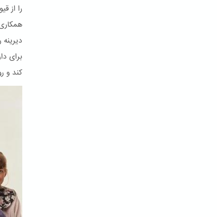
را از ق
همکاری 
دیرینه ر
برای دا
کند و ر