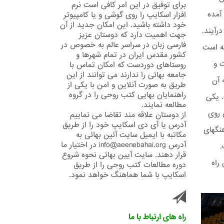
برای توفیق در این امر کافی است نرم
آمده
افزار اسکایپ را روی گوشی و یا کامپیوتر
خود داشته باشید. این امکان جدید از آن
رآیند.
جهت اهمیت دارد که دوستان عزیز
فارسی زبان در سراسر عالم به خصوص در
ته است
کشور مقدس ایران در تمام شهرها و
ت و
روستاهای دوردست که امکان تماس با
جامعه بهائی را ندارند می توانند از این
 آن
طریق به صورت آنلاین و امن با یکی از
راهنمایان بهایی کتب روحی را در گروه
. یکی
مطالعه نمایند.
 روی
از دوستان علاقه مند تقاضا می نماییم
آدرس یا آی دی اسکایپ خود را از طریق
ا و فرهنگهای
مکاتبه با ایمیل سایت آئین بهائی به
آدرس info@aeenebahai.org در اختیار ما
.
قرار دهند. سایت آیین بهائی نحوه شروع
راه
دوره مطالعات کتب روحی را از طریق
اسکایپ با شما هماهنگ خواهد نمود.
راه های ارتباط با ما