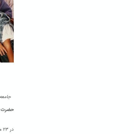
جامعه ب
حضرت ب