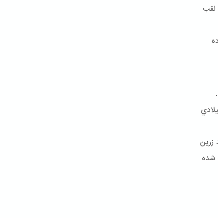
 لقب
ه
تاد و بالاخره کمتر از شش سال بعد در ۹ جولای ۱۸۵۰ ميلادي
 زرین
 شده