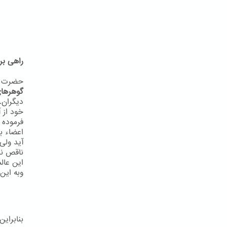
راهی بر
حضرت به
گوهرهای
دیگران.
خود از آ
فرموده 
اعضاء ب
آید ولی
ناقص نب
این عال
وبه اين 
بنابرای