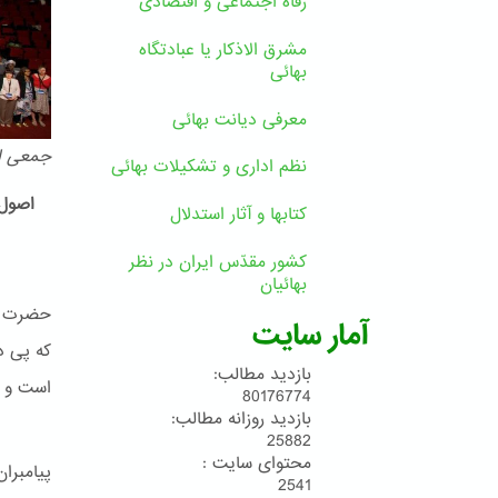
رفاه اجتماعی و اقتصادی
مشرق الاذکار یا عبادتگاه
بهائی
معرفی دیانت بهائی
جمعی از
نظم اداری و تشکیلات بهائی
اصول 
کتابها و آثار استدلال
کشور مقدّس ایران در نظر
بهائیان
حضرت بـ
آمار سایت
که پی د
بازدید مطالب:
است و پ
80176774
بازدید روزانه مطالب:
25882
محتوای سایت :
پیامبرا
2541