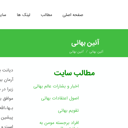
صفحه اصلی
مطالب
لینک ها
سای
رفتن
به
آئین بهائی
محتوای
اصلی
/
آئین بهائی
آئین بهائی
دیانت ب
مطالب سایت
آرمان ب
اخبار و بشارات عالم بهائى
زیرا در
اصول اعتقادات بهائی
موافق ب
بـهاءال
تقویم بهائی
پیشین چ
افراد برجسته مومن به
است و ر