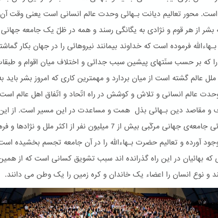
 است. محور تعالیم دیانت بـهائی وحدت عالم انسانی است یعنی وقت آن 
بشر از هر قوم و نژادی به یگانگی رسند و همه در ظلّ یک جامعه جهانی د
هاءالله فرموده است که خداوند بیمانند نیروهائی را در جهان بکار گماش
 را که بر حسب سنّتهای پیشین سبب جدائی و اختلاف میان اقوام و طبقا
ملل عالم گشته است از میان بردارد و مهمترین کاری که امروز بشر باید به
وحدت عالم انسانی و تلاش و کوشش در راه اتّحاد و اتّفاق اهل عالم است
ف و مقاصد دین بـهائی بذل همت و مساعدت در این مسیر است. از این
امر بـهائی جامعه‌ی جهانی مرکّبی بیش از 7 میلیون نفر از اکثر ملل و نژاده
جود آورده و تعالیم حضرت بـهاءالله را در آن جامعه تجسم بخشیده است
 که بهائیان در این راه گذرانده اند سبب تشویق کسانی است که از همین 
د و نوع انسان را اعضاء یک خاندان و کره زمین را یک وطن می دانند.