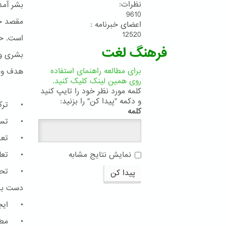
نظرات:
بشر آمده
9610
مقصد جم
اعضای خبرنامه :
12520
است. حا
فرهنگ لغت
بشری و 
برای مطالعه راهنمای استفاده
هدف وحد
روی همین لینک کلیک کنید.
کلمه مورد نظر خود را تایپ کنید
و دکمه "پیدا کن" را بزنید:
• ترک 
کلمه
• تساوی
• تعدیل
• تعلی
نمایش نتایج مشابه
• تحرّی
پیدا کن
دست برد
• ایجاد
• مطاب