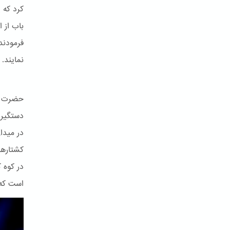
کرد که 
باب از 
فرمودند
نمایند.
حضرت با
کشتارها
در کوه 
است که 