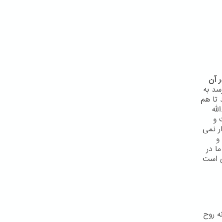
 آن
سد به
 تا هم
لّه
 و
ر نمی
و
ا در
ی است
ه روح