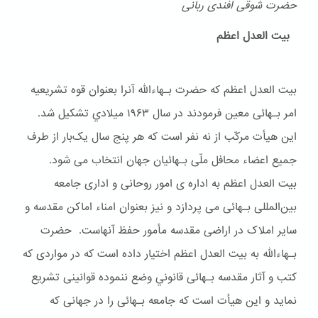
حضرت شوقی افندی ربانی
بیت العدل اعظم
بیت العدل اعظم که حضرت بـهاءالله آنرا بعنوان قوه تشریعیه
امر بـهائی معین فرمودند در سال ۱۹۶۳ ميلادي تشکیل شد.
این هیأت مرکّب از نه نفر است که هر پنج سال یک‌بار از طرف
جمیع اعضاء محافل ملّی بـهائیان جهان انتخاب می شود.
بیت العدل اعظم به اداره ی امور روحانی و اداری جامعه
بین‌المللی بـهائی می پردازد و نیز بعنوان امناء اماکن مقدسه و
سایر املاک در اراضی مقدسه مأمور حفظ آنهاست. حضرت
بـهاءالله به بیت العدل اعظم اختیار داده است که در مواردی که
کتب و آثار مقدسه بـهائی قانوني وضع ننموده قوانینی تشریع
نماید و این هیأت است که جامعه بـهائی را در جهانی که