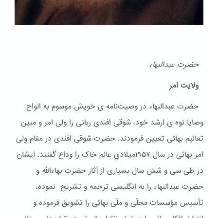
حضرت عبدالبهاء
ولایت امر
حضرت عبدالبهاء در وصیت‌نامه ی خویش موسوم به الواح
وصایا نوه ی ارشد خود، شوقی افندی ربانی را ولی امر و مبین
تعالیم بهائی تعیین فرمودند. حضرت شوقی افندی در مقام ولی
امر بهائی در سال ۱۹۵۷ميلادي عالم خاک را وداع گفتند. ایشان
در طی سی و شش سال بسیاری از آثار حضرت بهاءالله و
حضرت عبدالبهاء را به انگلیسی ترجمه و تشریح نموده،
تأسیس مؤسسات محلّی و ملّی بهائی را تشویق فرموده و