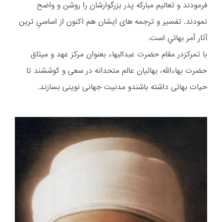
فرمودند و تعاليم مباركه پدر بزرگوارشان را روشن و واضح
نمودند. تفسير و ترجمه هاى ايشان هم اكنون از اساسي ترين
آثار أمر بهائي است.
با تمرکزدر مقام حضرت عبدالبهاء بعنوان مركز عهد و ميثاق
حضرت بهاءالله، بهائيان عالم متحدانه در سعى و كوششند تا
حيات بهائى داشته باشندو مدنيت جهانى نوينى بسازند.