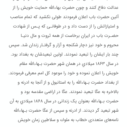
عدالت دفاع کنند و چون حضرت بهاءالله حمایت خویش را از
آئین حضرت باب اعلان فرمودند طولی نکشید که تمام مناصب
و امتیازاتش را از دست داد و در طوفانـی که پـس از شهادت
حضـرت باب در ایران برخاست از همه ثروت و مال دنیـا
محروم و خود نیز دچار شكنجه و آزار و گرفتـار زندان شد. سپس
چند بار ایشان را تبعید نمودند. اولین تبعیدشان به بغداد بود.
در سال ۱۸۶۳ ميلادي در همان شهر حضرت بـهاءالله مقام
خويش را اعلان نموده و خود را موعود کل امم معرفی فرمودند.
از بغداد حضرت بـهاءالله را به استانبول و از آنجا به ادرنه و
بالاخره به عکّا تبعید نمودند. عکّا در اراضی مقدسه بود و
حضرت بـهاءالله بعنوان یک زندانی در سال ۱۸۶۸ ميلادي به آن
شهر تبعيد گر ديدند. از ادرنه و سپس از عکّا حضرت بـهاءالله
نامه‌های متعددی خطاب به ملوك و سلاطین زمان خویش