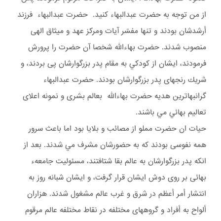
از من توجه به حضرت عبدالبهاء كنيد. حضرت عبدالبهاء فرزند
أرشدشان بودند و تنها مفسّر آيات ومركز عهد و ميثاق الهى
منصوب شدند. حضرت بهاءالله شخصا آن حضرت را پرورش
فرمودند، ايشان از كودكي به مقام پدر بزرگوارشان پى بردند، و
شريك رنجهاى پدر بزرگوارشان بودند. حضرت عبدالبهاء
گرانبهاترين هديه حضرت بهاءالله بعالم بشرى و نمونه اعلاى
تعاليم بهائي مي باشند.
حيات ان حضرت مملو از مصائب و بلايا بود اما باعث سرور
همه نفوسى بودند كه به حضورشان مشرف مي شدند. بعد از
انكه پدر بزرگوارشان به عالم بقا شتافتند، مسئوليت جامعهء
بهائى بر روى دوش ايشان قرار گرفت، و ايشان شبانه روز به
انتشار أمر أعظم در شرق و غرب عالم مشغول شدند. هزاران
ألواح به أفراد و گروههاى مختلفه در نقاط مختلفه عالم مرقوم