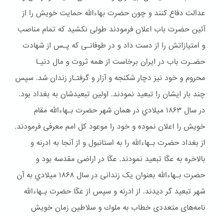
عدالت دفاع کنند و چون حضرت بهاءالله حمایت خویش را از
آئین حضرت باب اعلان فرمودند طولی نکشید که تمام مناصب
و امتیازاتش را از دست داد و در طوفانـی که پـس از شهادت
حضـرت باب در ایران برخاست از همه ثروت و مال دنیـا
محروم و خود نیز دچار شكنجه و آزار و گرفتـار زندان شد. سپس
چند بار ایشان را تبعید نمودند. اولین تبعیدشان به بغداد بود.
در سال ۱۸۶۳ ميلادي در همان شهر حضرت بـهاءالله مقام
خويش را اعلان نموده و خود را موعود کل امم معرفی فرمودند.
از بغداد حضرت بـهاءالله را به استانبول و از آنجا به ادرنه و
بالاخره به عکّا تبعید نمودند. عکّا در اراضی مقدسه بود و
حضرت بـهاءالله بعنوان یک زندانی در سال ۱۸۶۸ ميلادي به آن
شهر تبعيد گر ديدند. از ادرنه و سپس از عکّا حضرت بـهاءالله
نامه‌های متعددی خطاب به ملوك و سلاطین زمان خویش