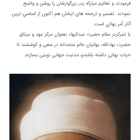
فرمودند و تعاليم مباركه پدر بزرگوارشان را روشن و واضح
نمودند. تفسير و ترجمه هاى ايشان هم اكنون از اساسي ترين
آثار أمر بهائي است.
با تمرکزدر مقام حضرت عبدالبهاء بعنوان مركز عهد و ميثاق
حضرت بهاءالله، بهائيان عالم متحدانه در سعى و كوششند تا
حيات بهائى داشته باشندو مدنيت جهانى نوينى بسازند.