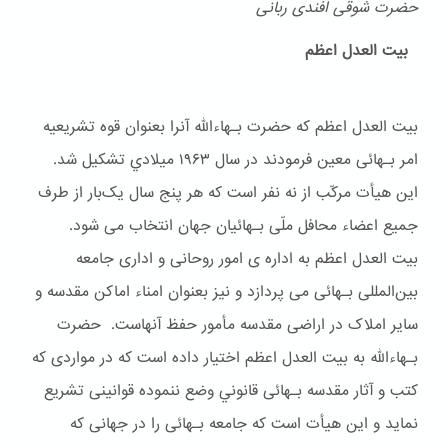
حضرت شوقی افندی ربانی
بیت العدل اعظم
بیت العدل اعظم که حضرت بـهاءالله آنرا بعنوان قوه تشریعیه
امر بـهائی معین فرمودند در سال ۱۹۶۳ ميلادي تشکیل شد.
این هیأت مرکّب از نه نفر است که هر پنج سال یک‌بار از طرف
جمیع اعضاء محافل ملّی بـهائیان جهان انتخاب می شود.
بیت العدل اعظم به اداره ی امور روحانی و اداری جامعه
بین‌المللی بـهائی می پردازد و نیز بعنوان امناء اماکن مقدسه و
سایر املاک در اراضی مقدسه مأمور حفظ آنهاست. حضرت
بـهاءالله به بیت العدل اعظم اختیار داده است که در مواردی که
کتب و آثار مقدسه بـهائی قانوني وضع ننموده قوانینی تشریع
نماید و این هیأت است که جامعه بـهائی را در جهانی که