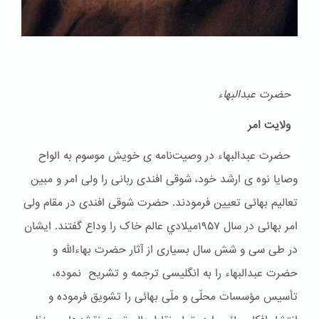
حضرت عبدالبهاء
ولایت امر
حضرت عبدالبهاء در وصیت‌نامه ی خویش موسوم به الواح
وصایا نوه ی ارشد خود، شوقی افندی ربانی را ولی امر و مبین
تعالیم بهائی تعیین فرمودند. حضرت شوقی افندی در مقام ولی
امر بهائی در سال ۱۹۵۷ميلادي عالم خاک را وداع گفتند. ایشان
در طی سی و شش سال بسیاری از آثار حضرت بهاءالله و
حضرت عبدالبهاء را به انگلیسی ترجمه و تشریح نموده،
تأسیس مؤسسات محلّی و ملّی بهائی را تشویق فرموده و