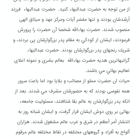
از من توجه به حضرت عبدالبهاء كنيد. حضرت عبدالبهاء فرزند
أرشدشان بودند و تنها مفسّر آيات ومركز عهد و ميثاق الهى
منصوب شدند. حضرت بهاءالله شخصا آن حضرت را پرورش
فرمودند، ايشان از كودكي به مقام پدر بزرگوارشان پى بردند، و
شريك رنجهاى پدر بزرگوارشان بودند. حضرت عبدالبهاء
گرانبهاترين هديه حضرت بهاءالله بعالم بشرى و نمونه اعلاى
تعاليم بهائي مي باشند.
حيات ان حضرت مملو از مصائب و بلايا بود اما باعث سرور
همه نفوسى بودند كه به حضورشان مشرف مي شدند. بعد از
انكه پدر بزرگوارشان به عالم بقا شتافتند، مسئوليت جامعهء
بهائى بر روى دوش ايشان قرار گرفت، و ايشان شبانه روز به
انتشار أمر أعظم در شرق و غرب عالم مشغول شدند. هزاران
ألواح به أفراد و گروههاى مختلفه در نقاط مختلفه عالم مرقوم