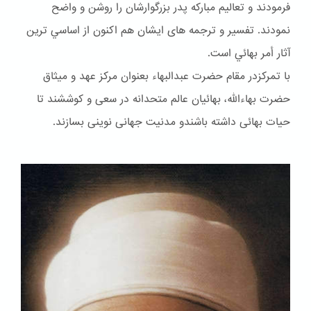
فرمودند و تعاليم مباركه پدر بزرگوارشان را روشن و واضح
نمودند. تفسير و ترجمه هاى ايشان هم اكنون از اساسي ترين
آثار أمر بهائي است.
با تمرکزدر مقام حضرت عبدالبهاء بعنوان مركز عهد و ميثاق
حضرت بهاءالله، بهائيان عالم متحدانه در سعى و كوششند تا
حيات بهائى داشته باشندو مدنيت جهانى نوينى بسازند.