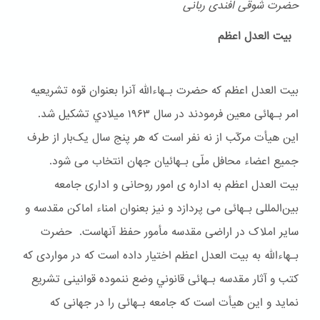
حضرت شوقی افندی ربانی
بیت العدل اعظم
بیت العدل اعظم که حضرت بـهاءالله آنرا بعنوان قوه تشریعیه
امر بـهائی معین فرمودند در سال ۱۹۶۳ ميلادي تشکیل شد.
این هیأت مرکّب از نه نفر است که هر پنج سال یک‌بار از طرف
جمیع اعضاء محافل ملّی بـهائیان جهان انتخاب می شود.
بیت العدل اعظم به اداره ی امور روحانی و اداری جامعه
بین‌المللی بـهائی می پردازد و نیز بعنوان امناء اماکن مقدسه و
سایر املاک در اراضی مقدسه مأمور حفظ آنهاست. حضرت
بـهاءالله به بیت العدل اعظم اختیار داده است که در مواردی که
کتب و آثار مقدسه بـهائی قانوني وضع ننموده قوانینی تشریع
نماید و این هیأت است که جامعه بـهائی را در جهانی که