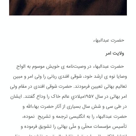
حضرت عبدالبهاء
ولایت امر
حضرت عبدالبهاء در وصیت‌نامه ی خویش موسوم به الواح
وصایا نوه ی ارشد خود، شوقی افندی ربانی را ولی امر و مبین
تعالیم بهائی تعیین فرمودند. حضرت شوقی افندی در مقام ولی
امر بهائی در سال ۱۹۵۷ميلادي عالم خاک را وداع گفتند. ایشان
در طی سی و شش سال بسیاری از آثار حضرت بهاءالله و
حضرت عبدالبهاء را به انگلیسی ترجمه و تشریح نموده،
تأسیس مؤسسات محلّی و ملّی بهائی را تشویق فرموده و