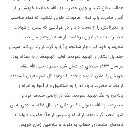
عدالت دفاع کنند و چون حضرت بهاءالله حمایت خویش را از
آئین حضرت باب اعلان فرمودند طولی نکشید که تمام مناصب
و امتیازاتش را از دست داد و در طوفانـی که پـس از شهادت
حضـرت باب در ایران برخاست از همه ثروت و مال دنیـا
محروم و خود نیز دچار شكنجه و آزار و گرفتـار زندان شد. سپس
چند بار ایشان را تبعید نمودند. اولین تبعیدشان به بغداد بود.
در سال ۱۸۶۳ ميلادي در همان شهر حضرت بـهاءالله مقام
خويش را اعلان نموده و خود را موعود کل امم معرفی فرمودند.
از بغداد حضرت بـهاءالله را به استانبول و از آنجا به ادرنه و
بالاخره به عکّا تبعید نمودند. عکّا در اراضی مقدسه بود و
حضرت بـهاءالله بعنوان یک زندانی در سال ۱۸۶۸ ميلادي به آن
شهر تبعيد گر ديدند. از ادرنه و سپس از عکّا حضرت بـهاءالله
نامه‌های متعددی خطاب به ملوك و سلاطین زمان خویش