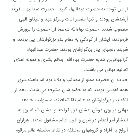
از من توجه به حضرت عبدالبهاء كنيد. حضرت عبدالبهاء فرزند
أرشدشان بودند و تنها مفسّر آيات ومركز عهد و ميثاق الهى
منصوب شدند. حضرت بهاءالله شخصا آن حضرت را پرورش
فرمودند، ايشان از كودكي به مقام پدر بزرگوارشان پى بردند، و
شريك رنجهاى پدر بزرگوارشان بودند. حضرت عبدالبهاء
گرانبهاترين هديه حضرت بهاءالله بعالم بشرى و نمونه اعلاى
تعاليم بهائي مي باشند.
حيات ان حضرت مملو از مصائب و بلايا بود اما باعث سرور
همه نفوسى بودند كه به حضورشان مشرف مي شدند. بعد از
انكه پدر بزرگوارشان به عالم بقا شتافتند، مسئوليت جامعهء
بهائى بر روى دوش ايشان قرار گرفت، و ايشان شبانه روز به
انتشار أمر أعظم در شرق و غرب عالم مشغول شدند. هزاران
ألواح به أفراد و گروههاى مختلفه در نقاط مختلفه عالم مرقوم