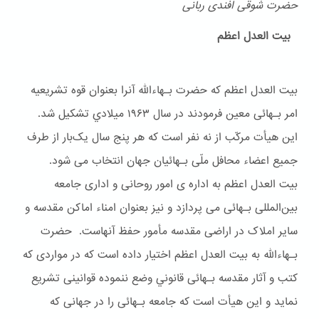
حضرت شوقی افندی ربانی
بیت العدل اعظم
بیت العدل اعظم که حضرت بـهاءالله آنرا بعنوان قوه تشریعیه
امر بـهائی معین فرمودند در سال ۱۹۶۳ ميلادي تشکیل شد.
این هیأت مرکّب از نه نفر است که هر پنج سال یک‌بار از طرف
جمیع اعضاء محافل ملّی بـهائیان جهان انتخاب می شود.
بیت العدل اعظم به اداره ی امور روحانی و اداری جامعه
بین‌المللی بـهائی می پردازد و نیز بعنوان امناء اماکن مقدسه و
سایر املاک در اراضی مقدسه مأمور حفظ آنهاست. حضرت
بـهاءالله به بیت العدل اعظم اختیار داده است که در مواردی که
کتب و آثار مقدسه بـهائی قانوني وضع ننموده قوانینی تشریع
نماید و این هیأت است که جامعه بـهائی را در جهانی که