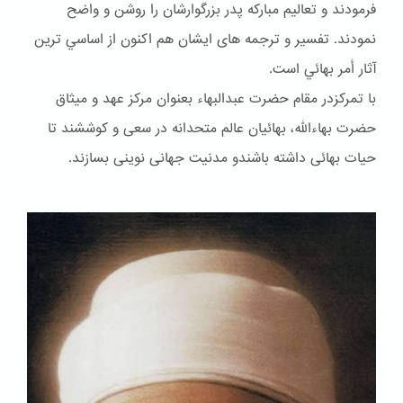
فرمودند و تعاليم مباركه پدر بزرگوارشان را روشن و واضح
نمودند. تفسير و ترجمه هاى ايشان هم اكنون از اساسي ترين
آثار أمر بهائي است.
با تمرکزدر مقام حضرت عبدالبهاء بعنوان مركز عهد و ميثاق
حضرت بهاءالله، بهائيان عالم متحدانه در سعى و كوششند تا
حيات بهائى داشته باشندو مدنيت جهانى نوينى بسازند.