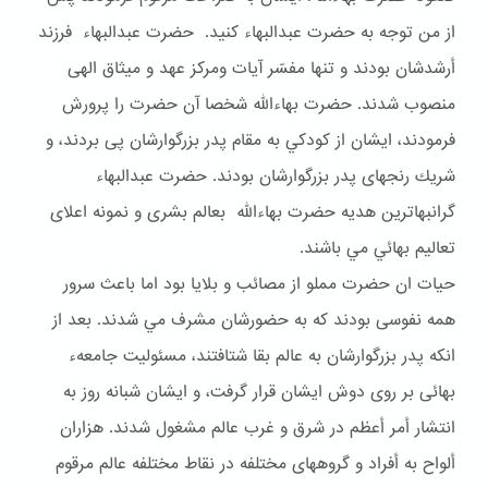
از من توجه به حضرت عبدالبهاء كنيد. حضرت عبدالبهاء فرزند
أرشدشان بودند و تنها مفسّر آيات ومركز عهد و ميثاق الهى
منصوب شدند. حضرت بهاءالله شخصا آن حضرت را پرورش
فرمودند، ايشان از كودكي به مقام پدر بزرگوارشان پى بردند، و
شريك رنجهاى پدر بزرگوارشان بودند. حضرت عبدالبهاء
گرانبهاترين هديه حضرت بهاءالله بعالم بشرى و نمونه اعلاى
تعاليم بهائي مي باشند.
حيات ان حضرت مملو از مصائب و بلايا بود اما باعث سرور
همه نفوسى بودند كه به حضورشان مشرف مي شدند. بعد از
انكه پدر بزرگوارشان به عالم بقا شتافتند، مسئوليت جامعهء
بهائى بر روى دوش ايشان قرار گرفت، و ايشان شبانه روز به
انتشار أمر أعظم در شرق و غرب عالم مشغول شدند. هزاران
ألواح به أفراد و گروههاى مختلفه در نقاط مختلفه عالم مرقوم