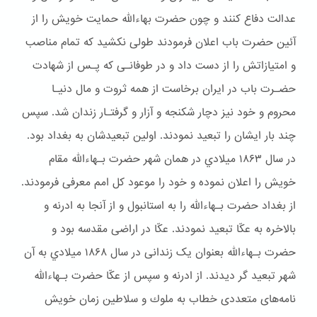
عدالت دفاع کنند و چون حضرت بهاءالله حمایت خویش را از
آئین حضرت باب اعلان فرمودند طولی نکشید که تمام مناصب
و امتیازاتش را از دست داد و در طوفانـی که پـس از شهادت
حضـرت باب در ایران برخاست از همه ثروت و مال دنیـا
محروم و خود نیز دچار شكنجه و آزار و گرفتـار زندان شد. سپس
چند بار ایشان را تبعید نمودند. اولین تبعیدشان به بغداد بود.
در سال ۱۸۶۳ ميلادي در همان شهر حضرت بـهاءالله مقام
خويش را اعلان نموده و خود را موعود کل امم معرفی فرمودند.
از بغداد حضرت بـهاءالله را به استانبول و از آنجا به ادرنه و
بالاخره به عکّا تبعید نمودند. عکّا در اراضی مقدسه بود و
حضرت بـهاءالله بعنوان یک زندانی در سال ۱۸۶۸ ميلادي به آن
شهر تبعيد گر ديدند. از ادرنه و سپس از عکّا حضرت بـهاءالله
نامه‌های متعددی خطاب به ملوك و سلاطین زمان خویش