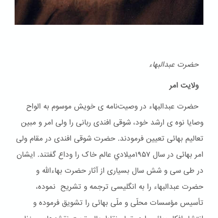
حضرت عبدالبهاء
ولایت امر
حضرت عبدالبهاء در وصیت‌نامه ی خویش موسوم به الواح
وصایا نوه ی ارشد خود، شوقی افندی ربانی را ولی امر و مبین
تعالیم بهائی تعیین فرمودند. حضرت شوقی افندی در مقام ولی
امر بهائی در سال ۱۹۵۷ميلادي عالم خاک را وداع گفتند. ایشان
در طی سی و شش سال بسیاری از آثار حضرت بهاءالله و
حضرت عبدالبهاء را به انگلیسی ترجمه و تشریح نموده،
تأسیس مؤسسات محلّی و ملّی بهائی را تشویق فرموده و