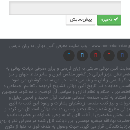
ذخیره
پیش‌نمایش
www.aeenebahai.org - وب سایت معرفی آئین بهائی به زبان فارسی
سایت آئین بهائی سایتی به زبان فارسی و برای معرفی دیانت بهائی به
هموطنان عزیز ایرانی در کشور مقدّس ایران و سایر نقاط جهان و نیز
دیگر فارسی زبانان شریف می باشد. در این سایت کوشش می شود
اساس عقاید و نیز تاریخ آئین بهائی تشریح گردیده ، تعالیم اجتماعی و
اقتصادی ، احکام و نظام اداری و سیاسی آن توضیح داده شود. همچنین
با استناد به کتب مقدسه آسمانی همانند قرآن مجید و انجیل جلیل و
تورات و نیز کتب مقدسه زردشتیان بشارات و وعود این کتب به آئین
بهائی مطرح شده و حقانیّت و راستی دیانت بهائی استدلال می گردد و
نیز بخش مختصری از آیات الهی که به وحی خداوند بر حضرت باب و
حضرت بهاءالله مبشرو موسس این دیانت نازل شده در معرض فکر و روح
بازدیدکنندگان قرار می گیرد. جهت وصول به هدف فوق نه تنها از متون