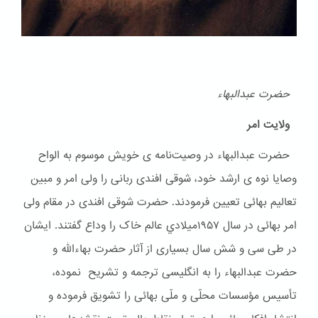
حضرت عبدالبهاء
ولایت امر
حضرت عبدالبهاء در وصیت‌نامه ی خویش موسوم به الواح
وصایا نوه ی ارشد خود، شوقی افندی ربانی را ولی امر و مبین
تعالیم بهائی تعیین فرمودند. حضرت شوقی افندی در مقام ولی
امر بهائی در سال ۱۹۵۷ميلادي عالم خاک را وداع گفتند. ایشان
در طی سی و شش سال بسیاری از آثار حضرت بهاءالله و
حضرت عبدالبهاء را به انگلیسی ترجمه و تشریح نموده،
تأسیس مؤسسات محلّی و ملّی بهائی را تشویق فرموده و