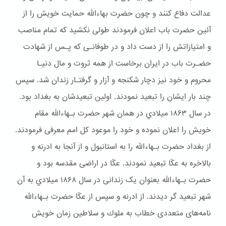
عدالت دفاع کنند و چون حضرت بهاءالله حمایت خویش را از
آئین حضرت باب اعلان فرمودند طولی نکشید که تمام مناصب
و امتیازاتش را از دست داد و در طوفانـی که پـس از شهادت
حضـرت باب در ایران برخاست از همه ثروت و مال دنیـا
محروم و خود نیز دچار شكنجه و آزار و گرفتـار زندان شد. سپس
چند بار ایشان را تبعید نمودند. اولین تبعیدشان به بغداد بود.
در سال ۱۸۶۳ ميلادي در همان شهر حضرت بـهاءالله مقام
خويش را اعلان نموده و خود را موعود کل امم معرفی فرمودند.
از بغداد حضرت بـهاءالله را به استانبول و از آنجا به ادرنه و
بالاخره به عکّا تبعید نمودند. عکّا در اراضی مقدسه بود و
حضرت بـهاءالله بعنوان یک زندانی در سال ۱۸۶۸ ميلادي به آن
شهر تبعيد گر ديدند. از ادرنه و سپس از عکّا حضرت بـهاءالله
نامه‌های متعددی خطاب به ملوك و سلاطین زمان خویش