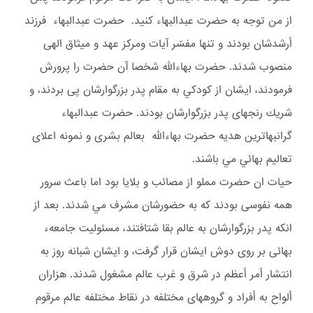
از من توجه به حضرت عبدالبهاء كنيد. حضرت عبدالبهاء فرزند
أرشدشان بودند و تنها مفسّر آيات ومركز عهد و ميثاق الهى
منصوب شدند. حضرت بهاءالله شخصا آن حضرت را پرورش
فرمودند، ايشان از كودكي به مقام پدر بزرگوارشان پى بردند، و
شريك رنجهاى پدر بزرگوارشان بودند. حضرت عبدالبهاء
گرانبهاترين هديه حضرت بهاءالله بعالم بشرى و نمونه اعلاى
تعاليم بهائي مي باشند.
حيات ان حضرت مملو از مصائب و بلايا بود اما باعث سرور
همه نفوسى بودند كه به حضورشان مشرف مي شدند. بعد از
انكه پدر بزرگوارشان به عالم بقا شتافتند، مسئوليت جامعهء
بهائى بر روى دوش ايشان قرار گرفت، و ايشان شبانه روز به
انتشار أمر أعظم در شرق و غرب عالم مشغول شدند. هزاران
ألواح به أفراد و گروههاى مختلفه در نقاط مختلفه عالم مرقوم