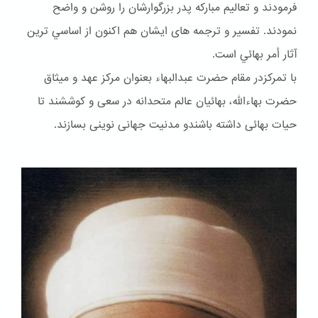
فرمودند و تعاليم مباركه پدر بزرگوارشان را روشن و واضح
نمودند. تفسير و ترجمه هاى ايشان هم اكنون از اساسي ترين
آثار أمر بهائي است.
با تمرکزدر مقام حضرت عبدالبهاء بعنوان مركز عهد و ميثاق
حضرت بهاءالله، بهائيان عالم متحدانه در سعى و كوششند تا
حيات بهائى داشته باشندو مدنيت جهانى نوينى بسازند.