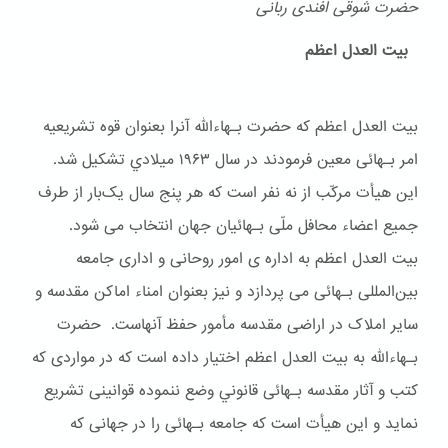
حضرت شوقی افندی ربانی
بیت العدل اعظم
بیت العدل اعظم که حضرت بـهاءالله آنرا بعنوان قوه تشریعیه
امر بـهائی معین فرمودند در سال ۱۹۶۳ ميلادي تشکیل شد.
این هیأت مرکّب از نه نفر است که هر پنج سال یک‌بار از طرف
جمیع اعضاء محافل ملّی بـهائیان جهان انتخاب می شود.
بیت العدل اعظم به اداره ی امور روحانی و اداری جامعه
بین‌المللی بـهائی می پردازد و نیز بعنوان امناء اماکن مقدسه و
سایر املاک در اراضی مقدسه مأمور حفظ آنهاست. حضرت
بـهاءالله به بیت العدل اعظم اختیار داده است که در مواردی که
کتب و آثار مقدسه بـهائی قانوني وضع ننموده قوانینی تشریع
نماید و این هیأت است که جامعه بـهائی را در جهانی که