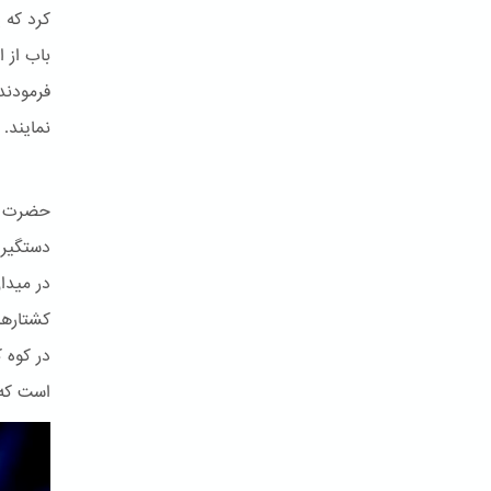
کرد که 
باب از 
فرمودند
نمایند.
حضرت با
کشتارها
در کوه 
است که 