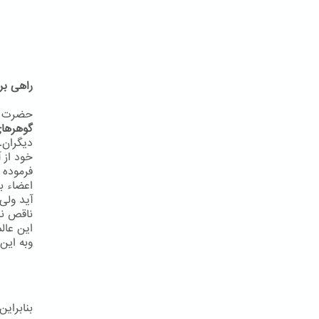
راهی بر
حضرت به
گوهرهای
دیگران.
خود از آ
فرموده 
اعضاء ب
آید ولی
ناقص نب
این عال
وبه اين 
بنابرای