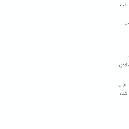
 لقب
ه
تاد و بالاخره کمتر از شش سال بعد در ۹ جولای ۱۸۵۰ ميلادي
 زرین
 شده