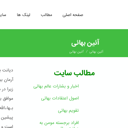
صفحه اصلی
مطالب
لینک ها
سای
رفتن
به
آئین بهائی
محتوای
اصلی
/
آئین بهائی
آئین بهائی
دیانت ب
مطالب سایت
آرمان ب
اخبار و بشارات عالم بهائى
زیرا در
اصول اعتقادات بهائی
موافق ب
بـهاءال
تقویم بهائی
پیشین چ
افراد برجسته مومن به
است و ر