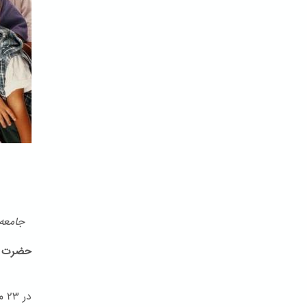
جامعه ب
حضرت ب