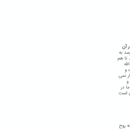
 آن
سد به
 تا هم
لّه
 و
ر نمی
و
ا در
ی است
ه روح