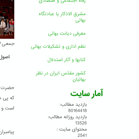
رفاه اجتماعی و اقتصادی
مشرق الاذکار یا عبادتگاه
بهائی
معرفی دیانت بهائی
جمعی از
نظم اداری و تشکیلات بهائی
اصول 
کتابها و آثار استدلال
کشور مقدّس ایران در نظر
بهائیان
حضرت بـ
آمار سایت
که پی د
بازدید مطالب:
است و پ
80164418
بازدید روزانه مطالب:
13526
محتوای سایت :
پیامبرا
2541