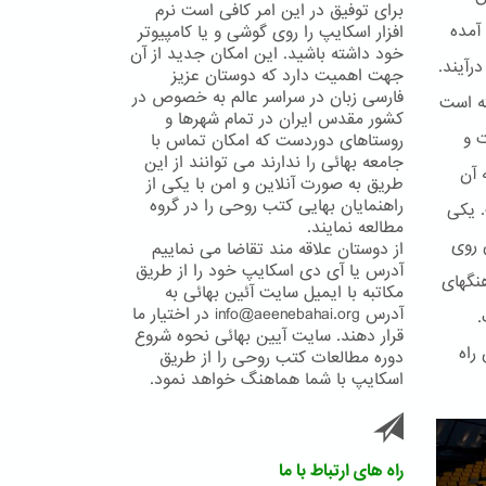
برای توفیق در این امر کافی است نرم
آمده
افزار اسکایپ را روی گوشی و یا کامپیوتر
خود داشته باشید. این امکان جدید از آن
رآیند.
جهت اهمیت دارد که دوستان عزیز
فارسی زبان در سراسر عالم به خصوص در
ته است
کشور مقدس ایران در تمام شهرها و
ت و
روستاهای دوردست که امکان تماس با
جامعه بهائی را ندارند می توانند از این
 آن
طریق به صورت آنلاین و امن با یکی از
راهنمایان بهایی کتب روحی را در گروه
. یکی
مطالعه نمایند.
 روی
از دوستان علاقه مند تقاضا می نماییم
آدرس یا آی دی اسکایپ خود را از طریق
ا و فرهنگهای
مکاتبه با ایمیل سایت آئین بهائی به
آدرس info@aeenebahai.org در اختیار ما
.
قرار دهند. سایت آیین بهائی نحوه شروع
راه
دوره مطالعات کتب روحی را از طریق
اسکایپ با شما هماهنگ خواهد نمود.
راه های ارتباط با ما