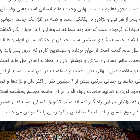
 است. محور تعالیم دیانت بـهائی وحدت عالم انسانی است یعنی وقت آن 
بشر از هر قوم و نژادی به یگانگی رسند و همه در ظلّ یک جامعه جهانی د
هاءالله فرموده است که خداوند بیمانند نیروهائی را در جهان بکار گماش
 را که بر حسب سنّتهای پیشین سبب جدائی و اختلاف میان اقوام و طبقا
ملل عالم گشته است از میان بردارد و مهمترین کاری که امروز بشر باید به
وحدت عالم انسانی و تلاش و کوشش در راه اتّحاد و اتّفاق اهل عالم است
ف و مقاصد دین بـهائی بذل همت و مساعدت در این مسیر است. از این
امر بـهائی جامعه‌ی جهانی مرکّبی بیش از 7 میلیون نفر از اکثر ملل و نژاده
جود آورده و تعالیم حضرت بـهاءالله را در آن جامعه تجسم بخشیده است
 که بهائیان در این راه گذرانده اند سبب تشویق کسانی است که از همین 
د و نوع انسان را اعضاء یک خاندان و کره زمین را یک وطن می دانند.