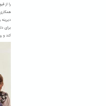
را از ق
همکاری 
دیرینه ر
برای دا
کند و ر