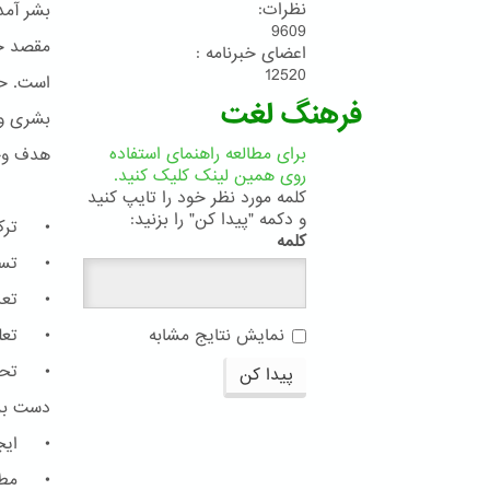
نظرات:
بشر آمده
9609
مقصد جم
اعضای خبرنامه :
12520
است. حا
فرهنگ لغت
بشری و 
برای مطالعه راهنمای استفاده
هدف وحد
روی همین لینک کلیک کنید.
کلمه مورد نظر خود را تایپ کنید
و دکمه "پیدا کن" را بزنید:
• ترک 
کلمه
• تساوی
• تعدیل
• تعلی
نمایش نتایج مشابه
• تحرّی
پیدا کن
دست برد
• ایجاد
• مطاب