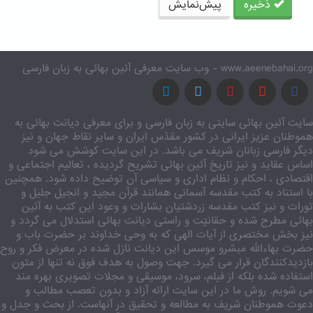
ذخیره
پیش‌نمایش
www.aeenebahai.org - وب سایت معرفی آئین بهائی به زبان فارسی
سایت آئین بهائی سایتی به زبان فارسی و برای معرفی دیانت بهائی به
هموطنان عزیز ایرانی در کشور مقدّس ایران و سایر نقاط جهان و نیز
دیگر فارسی زبانان شریف می باشد. در این سایت کوشش می شود
اساس عقاید و نیز تاریخ آئین بهائی تشریح گردیده ، تعالیم اجتماعی و
اقتصادی ، احکام و نظام اداری و سیاسی آن توضیح داده شود. همچنین
با استناد به کتب مقدسه آسمانی همانند قرآن مجید و انجیل جلیل و
تورات و نیز کتب مقدسه زردشتیان بشارات و وعود این کتب به آئین
بهائی مطرح شده و حقانیّت و راستی دیانت بهائی استدلال می گردد و
نیز بخش مختصری از آیات الهی که به وحی خداوند بر حضرت باب و
حضرت بهاءالله مبشرو موسس این دیانت نازل شده در معرض فکر و روح
بازدیدکنندگان قرار می گیرد. جهت وصول به هدف فوق نه تنها از متون
استفاده شده بلکه از فیلم، سرود، موسیقی و مجلات تصویری بهره مند
می شویم. روش ما در این سایت ارائه آزاد و بدون تعصب مطالب و
دعوت هموطنان شریف به مطالعه و تحقیق در آنهاست. از بحث و جدل و