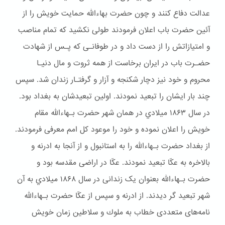
عدالت دفاع کنند و چون حضرت بهاءالله حمایت خویش را از
آئین حضرت باب اعلان فرمودند طولی نکشید که تمام مناصب
و امتیازاتش را از دست داد و در طوفانـی که پـس از شهادت
حضـرت باب در ایران برخاست از همه ثروت و مال دنیـا
محروم و خود نیز دچار شكنجه و آزار و گرفتـار زندان شد. سپس
چند بار ایشان را تبعید نمودند. اولین تبعیدشان به بغداد بود.
در سال ۱۸۶۳ ميلادي در همان شهر حضرت بـهاءالله مقام
خويش را اعلان نموده و خود را موعود کل امم معرفی فرمودند.
از بغداد حضرت بـهاءالله را به استانبول و از آنجا به ادرنه و
بالاخره به عکّا تبعید نمودند. عکّا در اراضی مقدسه بود و
حضرت بـهاءالله بعنوان یک زندانی در سال ۱۸۶۸ ميلادي به آن
شهر تبعيد گر ديدند. از ادرنه و سپس از عکّا حضرت بـهاءالله
نامه‌های متعددی خطاب به ملوك و سلاطین زمان خویش