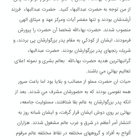
از من توجه به حضرت عبدالبهاء كنيد. حضرت عبدالبهاء فرزند
أرشدشان بودند و تنها مفسّر آيات ومركز عهد و ميثاق الهى
منصوب شدند. حضرت بهاءالله شخصا آن حضرت را پرورش
فرمودند، ايشان از كودكي به مقام پدر بزرگوارشان پى بردند، و
شريك رنجهاى پدر بزرگوارشان بودند. حضرت عبدالبهاء
گرانبهاترين هديه حضرت بهاءالله بعالم بشرى و نمونه اعلاى
تعاليم بهائي مي باشند.
حيات ان حضرت مملو از مصائب و بلايا بود اما باعث سرور
همه نفوسى بودند كه به حضورشان مشرف مي شدند. بعد از
انكه پدر بزرگوارشان به عالم بقا شتافتند، مسئوليت جامعهء
بهائى بر روى دوش ايشان قرار گرفت، و ايشان شبانه روز به
انتشار أمر أعظم در شرق و غرب عالم مشغول شدند. هزاران
ألواح به أفراد و گروههاى مختلفه در نقاط مختلفه عالم مرقوم