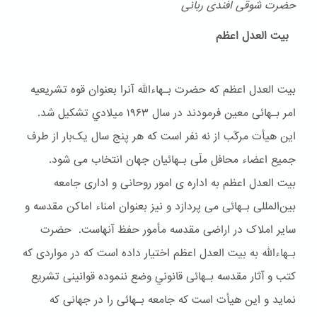
حضرت شوقی افندی ربانی
بیت العدل اعظم
بیت العدل اعظم که حضرت بـهاءالله آنرا بعنوان قوه تشریعیه
امر بـهائی معین فرمودند در سال ۱۹۶۳ ميلادي تشکیل شد.
این هیأت مرکّب از نه نفر است که هر پنج سال یک‌بار از طرف
جمیع اعضاء محافل ملّی بـهائیان جهان انتخاب می شود.
بیت العدل اعظم به اداره ی امور روحانی و اداری جامعه
بین‌المللی بـهائی می پردازد و نیز بعنوان امناء اماکن مقدسه و
سایر املاک در اراضی مقدسه مأمور حفظ آنهاست. حضرت
بـهاءالله به بیت العدل اعظم اختیار داده است که در مواردی که
کتب و آثار مقدسه بـهائی قانوني وضع ننموده قوانینی تشریع
نماید و این هیأت است که جامعه بـهائی را در جهانی که