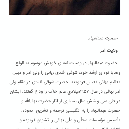
حضرت عبدالبهاء
ولایت امر
حضرت عبدالبهاء در وصیت‌نامه ی خویش موسوم به الواح
وصایا نوه ی ارشد خود، شوقی افندی ربانی را ولی امر و مبین
تعالیم بهائی تعیین فرمودند. حضرت شوقی افندی در مقام ولی
امر بهائی در سال ۱۹۵۷ميلادي عالم خاک را وداع گفتند. ایشان
در طی سی و شش سال بسیاری از آثار حضرت بهاءالله و
حضرت عبدالبهاء را به انگلیسی ترجمه و تشریح نموده،
تأسیس مؤسسات محلّی و ملّی بهائی را تشویق فرموده و