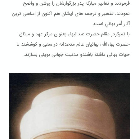
فرمودند و تعاليم مباركه پدر بزرگوارشان را روشن و واضح
نمودند. تفسير و ترجمه هاى ايشان هم اكنون از اساسي ترين
آثار أمر بهائي است.
با تمرکزدر مقام حضرت عبدالبهاء بعنوان مركز عهد و ميثاق
حضرت بهاءالله، بهائيان عالم متحدانه در سعى و كوششند تا
حيات بهائى داشته باشندو مدنيت جهانى نوينى بسازند.