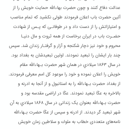
عدالت دفاع کنند و چون حضرت بهاءالله حمایت خویش را از
آئین حضرت باب اعلان فرمودند طولی نکشید که تمام مناصب
و امتیازاتش را از دست داد و در طوفانـی که پـس از شهادت
حضـرت باب در ایران برخاست از همه ثروت و مال دنیـا
محروم و خود نیز دچار شكنجه و آزار و گرفتـار زندان شد. سپس
چند بار ایشان را تبعید نمودند. اولین تبعیدشان به بغداد بود.
در سال ۱۸۶۳ ميلادي در همان شهر حضرت بـهاءالله مقام
خويش را اعلان نموده و خود را موعود کل امم معرفی فرمودند.
از بغداد حضرت بـهاءالله را به استانبول و از آنجا به ادرنه و
بالاخره به عکّا تبعید نمودند. عکّا در اراضی مقدسه بود و
حضرت بـهاءالله بعنوان یک زندانی در سال ۱۸۶۸ ميلادي به آن
شهر تبعيد گر ديدند. از ادرنه و سپس از عکّا حضرت بـهاءالله
نامه‌های متعددی خطاب به ملوك و سلاطین زمان خویش