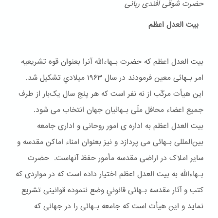
حضرت شوقی افندی ربانی
بیت العدل اعظم
بیت العدل اعظم که حضرت بـهاءالله آنرا بعنوان قوه تشریعیه
امر بـهائی معین فرمودند در سال ۱۹۶۳ ميلادي تشکیل شد.
این هیأت مرکّب از نه نفر است که هر پنج سال یک‌بار از طرف
جمیع اعضاء محافل ملّی بـهائیان جهان انتخاب می شود.
بیت العدل اعظم به اداره ی امور روحانی و اداری جامعه
بین‌المللی بـهائی می پردازد و نیز بعنوان امناء اماکن مقدسه و
سایر املاک در اراضی مقدسه مأمور حفظ آنهاست. حضرت
بـهاءالله به بیت العدل اعظم اختیار داده است که در مواردی که
کتب و آثار مقدسه بـهائی قانوني وضع ننموده قوانینی تشریع
نماید و این هیأت است که جامعه بـهائی را در جهانی که