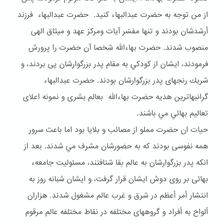
از من توجه به حضرت عبدالبهاء كنيد. حضرت عبدالبهاء فرزند
أرشدشان بودند و تنها مفسّر آيات ومركز عهد و ميثاق الهى
منصوب شدند. حضرت بهاءالله شخصا آن حضرت را پرورش
فرمودند، ايشان از كودكي به مقام پدر بزرگوارشان پى بردند، و
شريك رنجهاى پدر بزرگوارشان بودند. حضرت عبدالبهاء
گرانبهاترين هديه حضرت بهاءالله بعالم بشرى و نمونه اعلاى
تعاليم بهائي مي باشند.
حيات ان حضرت مملو از مصائب و بلايا بود اما باعث سرور
همه نفوسى بودند كه به حضورشان مشرف مي شدند. بعد از
انكه پدر بزرگوارشان به عالم بقا شتافتند، مسئوليت جامعهء
بهائى بر روى دوش ايشان قرار گرفت، و ايشان شبانه روز به
انتشار أمر أعظم در شرق و غرب عالم مشغول شدند. هزاران
ألواح به أفراد و گروههاى مختلفه در نقاط مختلفه عالم مرقوم