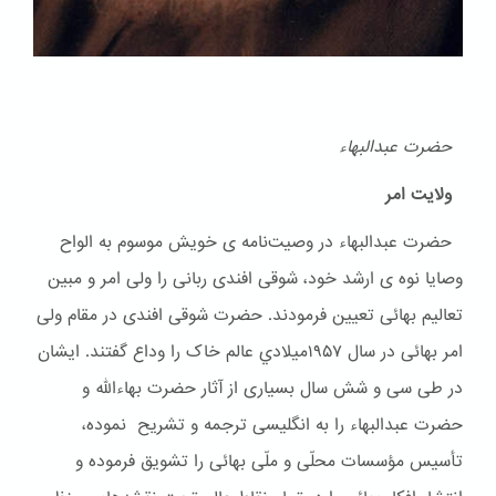
حضرت عبدالبهاء
ولایت امر
حضرت عبدالبهاء در وصیت‌نامه ی خویش موسوم به الواح
وصایا نوه ی ارشد خود، شوقی افندی ربانی را ولی امر و مبین
تعالیم بهائی تعیین فرمودند. حضرت شوقی افندی در مقام ولی
امر بهائی در سال ۱۹۵۷ميلادي عالم خاک را وداع گفتند. ایشان
در طی سی و شش سال بسیاری از آثار حضرت بهاءالله و
حضرت عبدالبهاء را به انگلیسی ترجمه و تشریح نموده،
تأسیس مؤسسات محلّی و ملّی بهائی را تشویق فرموده و