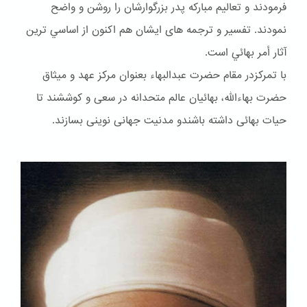
فرمودند و تعاليم مباركه پدر بزرگوارشان را روشن و واضح
نمودند. تفسير و ترجمه هاى ايشان هم اكنون از اساسي ترين
آثار أمر بهائي است.
با تمرکزدر مقام حضرت عبدالبهاء بعنوان مركز عهد و ميثاق
حضرت بهاءالله، بهائيان عالم متحدانه در سعى و كوششند تا
حيات بهائى داشته باشندو مدنيت جهانى نوينى بسازند.