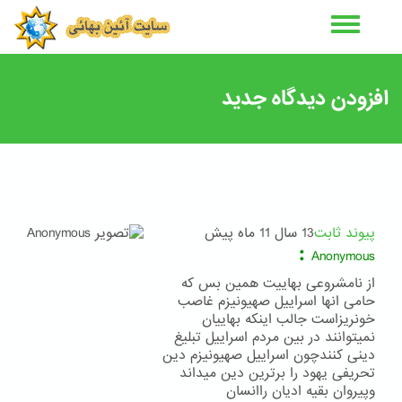
رفتن
به
محتوای
اصلی
افزودن دیدگاه جدید
پیوند ثابت
13 سال 11 ماه پیش
:
Anonymous
از نامشروعی بهاییت همین بس که
حامی انها اسراییل صهیونیزم غاصب
خونریزاست جالب اینکه بهاییان
نمیتوانند در بین مردم اسراییل تبلیغ
دینی کنندچون اسراییل صهیونیزم دین
تحریفی یهود را برترین دین میداند
وپیروان بقیه ادیان راانسان