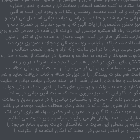
با استناد به کتب مقدسه آسمانی همانند قرآن مجید و انجیل جلیل و
تورات و نیز کتب مقدسه زردشتیان بشارات و وعود این کتب به آئین
بهائی مطرح شده و حقانیّت و راستی دیانت بهائی استدلال می گردد و
نیز بخش مختصری از آیات الهی که به وحی خداوند بر حضرت باب و
حضرت بهاءالله مبشرو موسس این دیانت نازل شده در معرض فکر و روح
بازدیدکنندگان قرار می گیرد. جهت وصول به هدف فوق نه تنها از متون
استفاده شده بلکه از فیلم، سرود، موسیقی و مجلات تصویری بهره مند
می شویم. روش ما در این سایت ارائه آزاد و بدون تعصب مطالب و
دعوت هموطنان شریف به مطالعه و تحقیق در آنهاست. از بحث و جدل و
تلاش برای برتری در کلام پرهیز می کنیم و ملّت شریف ایران را به
بررسی منصفانه آئین بهائی فرا می خوانیم. سایت آئین بهائی علاقه مند
است هم نظرات بینندگان را در ذیل هر مقاله و کتاب دریافت نماید و هم
مطالب و مقاله های ارسالی شما را در زمینه معرفی دیانت بهائی در سایت
بگذارد و هم به سوالات و پرسش های شما پیرامون دیانت بهائی جواب
بگوید. ذکر این نکته نیز ضروری است که سایت آئین بهائی در رسالت
خود می داند که حمایت و پشتیبانی بهائیان را در تامین منابع و مقالات
و نیز آثار هنری دیگر ـ که در بخش های مختلف سایت موجود می باشد
ـ به عهده بگیرد تا آنان را در معرفی امر حضرت بهاءالله یاری کرده باشد
بنابراین از همه بهائیان فارسی زبان در سراسر جهان دعوت می نمائیم
علاوه بر معرفی این سایت به علاقمندان دیانت بهائی، منابع موجود را
تکثیر و در اختیار نفوسی قرار دهند که امکان استفاده از اینترنت را
ندارند.