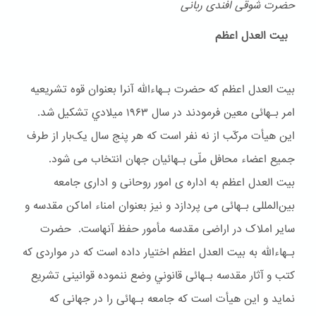
حضرت شوقی افندی ربانی
بیت العدل اعظم
بیت العدل اعظم که حضرت بـهاءالله آنرا بعنوان قوه تشریعیه
امر بـهائی معین فرمودند در سال ۱۹۶۳ ميلادي تشکیل شد.
این هیأت مرکّب از نه نفر است که هر پنج سال یک‌بار از طرف
جمیع اعضاء محافل ملّی بـهائیان جهان انتخاب می شود.
بیت العدل اعظم به اداره ی امور روحانی و اداری جامعه
بین‌المللی بـهائی می پردازد و نیز بعنوان امناء اماکن مقدسه و
سایر املاک در اراضی مقدسه مأمور حفظ آنهاست. حضرت
بـهاءالله به بیت العدل اعظم اختیار داده است که در مواردی که
کتب و آثار مقدسه بـهائی قانوني وضع ننموده قوانینی تشریع
نماید و این هیأت است که جامعه بـهائی را در جهانی که