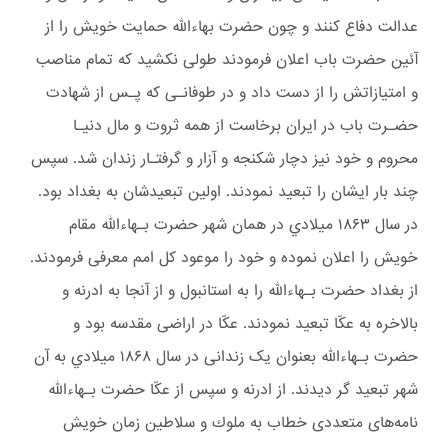
عدالت دفاع کنند و چون حضرت بهاءالله حمایت خویش را از
آئین حضرت باب اعلان فرمودند طولی نکشید که تمام مناصب
و امتیازاتش را از دست داد و در طوفانـی که پـس از شهادت
حضـرت باب در ایران برخاست از همه ثروت و مال دنیـا
محروم و خود نیز دچار شكنجه و آزار و گرفتـار زندان شد. سپس
چند بار ایشان را تبعید نمودند. اولین تبعیدشان به بغداد بود.
در سال ۱۸۶۳ ميلادي در همان شهر حضرت بـهاءالله مقام
خويش را اعلان نموده و خود را موعود کل امم معرفی فرمودند.
از بغداد حضرت بـهاءالله را به استانبول و از آنجا به ادرنه و
بالاخره به عکّا تبعید نمودند. عکّا در اراضی مقدسه بود و
حضرت بـهاءالله بعنوان یک زندانی در سال ۱۸۶۸ ميلادي به آن
شهر تبعيد گر ديدند. از ادرنه و سپس از عکّا حضرت بـهاءالله
نامه‌های متعددی خطاب به ملوك و سلاطین زمان خویش