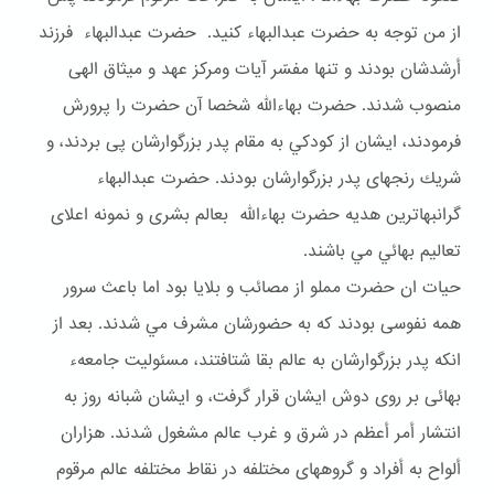
از من توجه به حضرت عبدالبهاء كنيد. حضرت عبدالبهاء فرزند
أرشدشان بودند و تنها مفسّر آيات ومركز عهد و ميثاق الهى
منصوب شدند. حضرت بهاءالله شخصا آن حضرت را پرورش
فرمودند، ايشان از كودكي به مقام پدر بزرگوارشان پى بردند، و
شريك رنجهاى پدر بزرگوارشان بودند. حضرت عبدالبهاء
گرانبهاترين هديه حضرت بهاءالله بعالم بشرى و نمونه اعلاى
تعاليم بهائي مي باشند.
حيات ان حضرت مملو از مصائب و بلايا بود اما باعث سرور
همه نفوسى بودند كه به حضورشان مشرف مي شدند. بعد از
انكه پدر بزرگوارشان به عالم بقا شتافتند، مسئوليت جامعهء
بهائى بر روى دوش ايشان قرار گرفت، و ايشان شبانه روز به
انتشار أمر أعظم در شرق و غرب عالم مشغول شدند. هزاران
ألواح به أفراد و گروههاى مختلفه در نقاط مختلفه عالم مرقوم