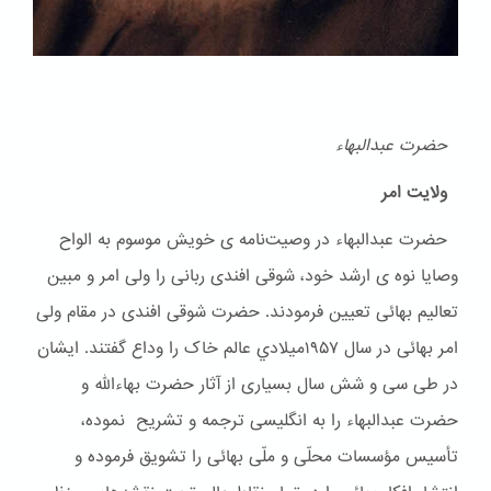
حضرت عبدالبهاء
ولایت امر
حضرت عبدالبهاء در وصیت‌نامه ی خویش موسوم به الواح
وصایا نوه ی ارشد خود، شوقی افندی ربانی را ولی امر و مبین
تعالیم بهائی تعیین فرمودند. حضرت شوقی افندی در مقام ولی
امر بهائی در سال ۱۹۵۷ميلادي عالم خاک را وداع گفتند. ایشان
در طی سی و شش سال بسیاری از آثار حضرت بهاءالله و
حضرت عبدالبهاء را به انگلیسی ترجمه و تشریح نموده،
تأسیس مؤسسات محلّی و ملّی بهائی را تشویق فرموده و