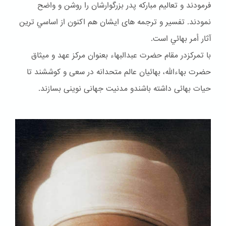
فرمودند و تعاليم مباركه پدر بزرگوارشان را روشن و واضح
نمودند. تفسير و ترجمه هاى ايشان هم اكنون از اساسي ترين
آثار أمر بهائي است.
با تمرکزدر مقام حضرت عبدالبهاء بعنوان مركز عهد و ميثاق
حضرت بهاءالله، بهائيان عالم متحدانه در سعى و كوششند تا
حيات بهائى داشته باشندو مدنيت جهانى نوينى بسازند.