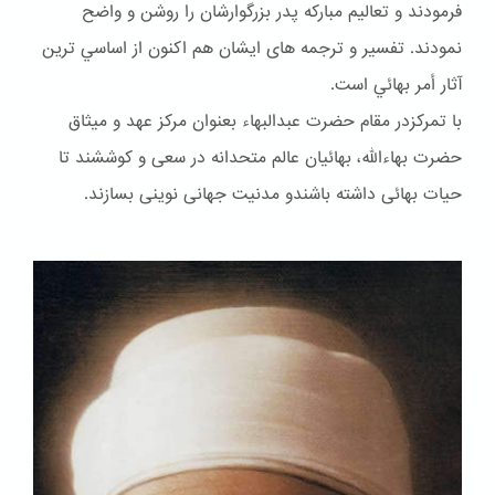
فرمودند و تعاليم مباركه پدر بزرگوارشان را روشن و واضح
نمودند. تفسير و ترجمه هاى ايشان هم اكنون از اساسي ترين
آثار أمر بهائي است.
با تمرکزدر مقام حضرت عبدالبهاء بعنوان مركز عهد و ميثاق
حضرت بهاءالله، بهائيان عالم متحدانه در سعى و كوششند تا
حيات بهائى داشته باشندو مدنيت جهانى نوينى بسازند.