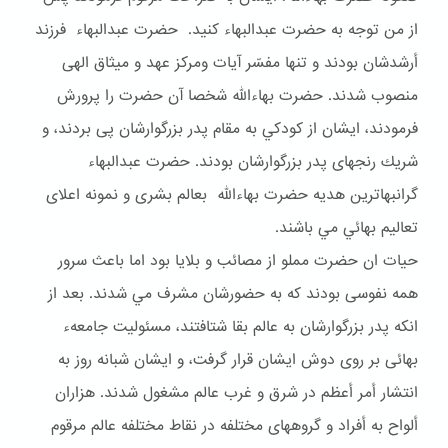
از من توجه به حضرت عبدالبهاء كنيد. حضرت عبدالبهاء فرزند
أرشدشان بودند و تنها مفسّر آيات ومركز عهد و ميثاق الهى
منصوب شدند. حضرت بهاءالله شخصا آن حضرت را پرورش
فرمودند، ايشان از كودكي به مقام پدر بزرگوارشان پى بردند، و
شريك رنجهاى پدر بزرگوارشان بودند. حضرت عبدالبهاء
گرانبهاترين هديه حضرت بهاءالله بعالم بشرى و نمونه اعلاى
تعاليم بهائي مي باشند.
حيات ان حضرت مملو از مصائب و بلايا بود اما باعث سرور
همه نفوسى بودند كه به حضورشان مشرف مي شدند. بعد از
انكه پدر بزرگوارشان به عالم بقا شتافتند، مسئوليت جامعهء
بهائى بر روى دوش ايشان قرار گرفت، و ايشان شبانه روز به
انتشار أمر أعظم در شرق و غرب عالم مشغول شدند. هزاران
ألواح به أفراد و گروههاى مختلفه در نقاط مختلفه عالم مرقوم