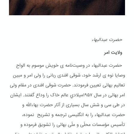
حضرت عبدالبهاء
ولایت امر
حضرت عبدالبهاء در وصیت‌نامه ی خویش موسوم به الواح
وصایا نوه ی ارشد خود، شوقی افندی ربانی را ولی امر و مبین
تعالیم بهائی تعیین فرمودند. حضرت شوقی افندی در مقام ولی
امر بهائی در سال ۱۹۵۷ميلادي عالم خاک را وداع گفتند. ایشان
در طی سی و شش سال بسیاری از آثار حضرت بهاءالله و
حضرت عبدالبهاء را به انگلیسی ترجمه و تشریح نموده،
تأسیس مؤسسات محلّی و ملّی بهائی را تشویق فرموده و