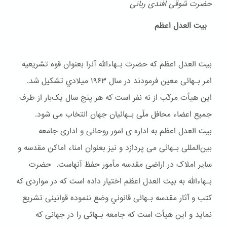
حضرت شوقی افندی ربانی
بیت العدل اعظم
بیت العدل اعظم که حضرت بـهاءالله آنرا بعنوان قوه تشریعیه
امر بـهائی معین فرمودند در سال ۱۹۶۳ ميلادي تشکیل شد.
این هیأت مرکّب از نه نفر است که هر پنج سال یک‌بار از طرف
جمیع اعضاء محافل ملّی بـهائیان جهان انتخاب می شود.
بیت العدل اعظم به اداره ی امور روحانی و اداری جامعه
بین‌المللی بـهائی می پردازد و نیز بعنوان امناء اماکن مقدسه و
سایر املاک در اراضی مقدسه مأمور حفظ آنهاست. حضرت
بـهاءالله به بیت العدل اعظم اختیار داده است که در مواردی که
کتب و آثار مقدسه بـهائی قانوني وضع ننموده قوانینی تشریع
نماید و این هیأت است که جامعه بـهائی را در جهانی که