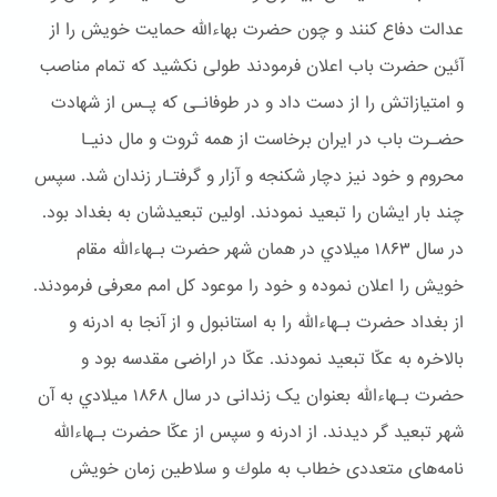
عدالت دفاع کنند و چون حضرت بهاءالله حمایت خویش را از
آئین حضرت باب اعلان فرمودند طولی نکشید که تمام مناصب
و امتیازاتش را از دست داد و در طوفانـی که پـس از شهادت
حضـرت باب در ایران برخاست از همه ثروت و مال دنیـا
محروم و خود نیز دچار شكنجه و آزار و گرفتـار زندان شد. سپس
چند بار ایشان را تبعید نمودند. اولین تبعیدشان به بغداد بود.
در سال ۱۸۶۳ ميلادي در همان شهر حضرت بـهاءالله مقام
خويش را اعلان نموده و خود را موعود کل امم معرفی فرمودند.
از بغداد حضرت بـهاءالله را به استانبول و از آنجا به ادرنه و
بالاخره به عکّا تبعید نمودند. عکّا در اراضی مقدسه بود و
حضرت بـهاءالله بعنوان یک زندانی در سال ۱۸۶۸ ميلادي به آن
شهر تبعيد گر ديدند. از ادرنه و سپس از عکّا حضرت بـهاءالله
نامه‌های متعددی خطاب به ملوك و سلاطین زمان خویش