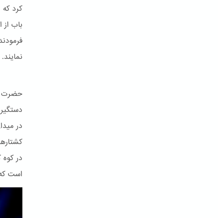
کرد که 
باب از 
فرمودند
نمایند.
حضرت با
کشتارها
در کوه 
است که 