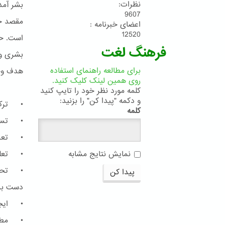
نظرات:
بشر آمده
9607
مقصد جم
اعضای خبرنامه :
12520
است. حا
فرهنگ لغت
بشری و 
برای مطالعه راهنمای استفاده
هدف وحد
روی همین لینک کلیک کنید.
کلمه مورد نظر خود را تایپ کنید
و دکمه "پیدا کن" را بزنید:
• ترک 
کلمه
• تساوی
• تعدیل
• تعلی
نمایش نتایج مشابه
• تحرّی
پیدا کن
دست برد
• ایجاد
• مطاب