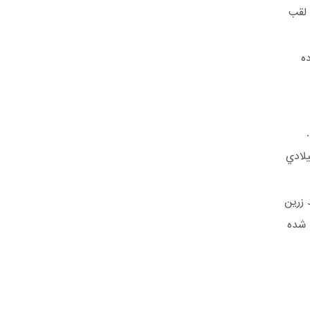
 لقب
ه
تاد و بالاخره کمتر از شش سال بعد در ۹ جولای ۱۸۵۰ ميلادي
 زرین
 شده