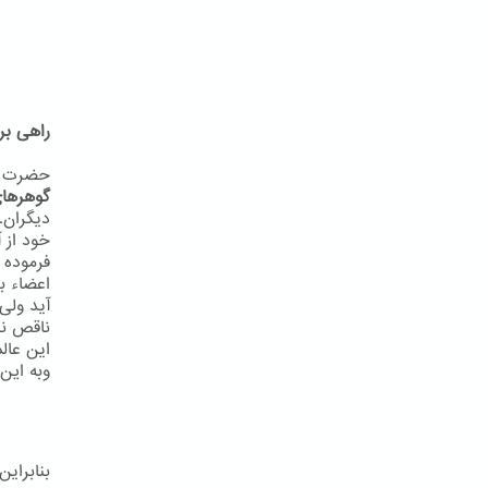
راهی بر
حضرت به
گوهرهای
دیگران.
خود از آ
فرموده 
اعضاء ب
آید ولی
ناقص نب
این عال
وبه اين 
بنابرای