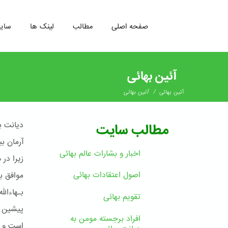
صفحه اصلی
مطالب
لینک ها
سای
رفتن
به
آئین بهائی
محتوای
اصلی
/
آئین بهائی
آئین بهائی
دیانت ب
مطالب سایت
آرمان ب
اخبار و بشارات عالم بهائى
زیرا در
اصول اعتقادات بهائی
موافق ب
بـهاءال
تقویم بهائی
پیشین چ
افراد برجسته مومن به
است و ر