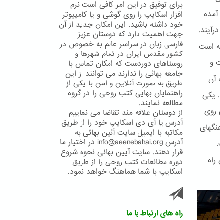
برای توفیق در این امر کافی است نرم
آمده
افزار اسکایپ را روی گوشی و یا کامپیوتر
خود داشته باشید. این امکان جدید از آن
رآیند.
جهت اهمیت دارد که دوستان عزیز
فارسی زبان در سراسر عالم به خصوص در
ته است
کشور مقدس ایران در تمام شهرها و
ت و
روستاهای دوردست که امکان تماس با
جامعه بهائی را ندارند می توانند از این
 آن
طریق به صورت آنلاین و امن با یکی از
راهنمایان بهایی کتب روحی را در گروه
. یکی
مطالعه نمایند.
 روی
از دوستان علاقه مند تقاضا می نماییم
آدرس یا آی دی اسکایپ خود را از طریق
ا و فرهنگهای
مکاتبه با ایمیل سایت آئین بهائی به
آدرس info@aeenebahai.org در اختیار ما
.
قرار دهند. سایت آیین بهائی نحوه شروع
راه
دوره مطالعات کتب روحی را از طریق
اسکایپ با شما هماهنگ خواهد نمود.
راه های ارتباط با ما