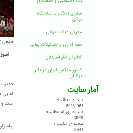
رفاه اجتماعی و اقتصادی
مشرق الاذکار یا عبادتگاه
بهائی
معرفی دیانت بهائی
جمعی از
نظم اداری و تشکیلات بهائی
اصول 
کتابها و آثار استدلال
کشور مقدّس ایران در نظر
بهائیان
حضرت بـ
آمار سایت
که پی د
بازدید مطالب:
است و پ
80131961
بازدید روزانه مطالب:
13968
محتوای سایت :
پیامبرا
2541