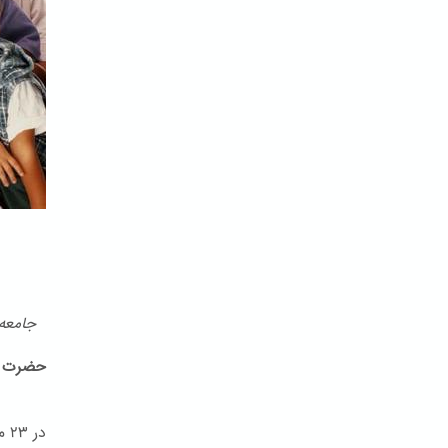
جامعه ب
حضرت ب