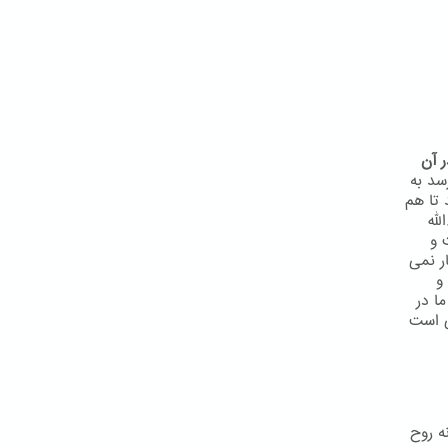
 آن
سد به
 تا هم
لّه
 و
ر نمی
و
ا در
ی است
ه روح