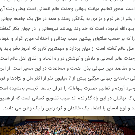
 است. محور تعالیم دیانت بـهائی وحدت عالم انسانی است یعنی وقت آن 
بشر از هر قوم و نژادی به یگانگی رسند و همه در ظلّ یک جامعه جهانی د
هاءالله فرموده است که خداوند بیمانند نیروهائی را در جهان بکار گماش
 را که بر حسب سنّتهای پیشین سبب جدائی و اختلاف میان اقوام و طبقا
ملل عالم گشته است از میان بردارد و مهمترین کاری که امروز بشر باید به
وحدت عالم انسانی و تلاش و کوشش در راه اتّحاد و اتّفاق اهل عالم است
ف و مقاصد دین بـهائی بذل همت و مساعدت در این مسیر است. از این
امر بـهائی جامعه‌ی جهانی مرکّبی بیش از 7 میلیون نفر از اکثر ملل و نژاده
جود آورده و تعالیم حضرت بـهاءالله را در آن جامعه تجسم بخشیده است
 که بهائیان در این راه گذرانده اند سبب تشویق کسانی است که از همین 
د و نوع انسان را اعضاء یک خاندان و کره زمین را یک وطن می دانند.