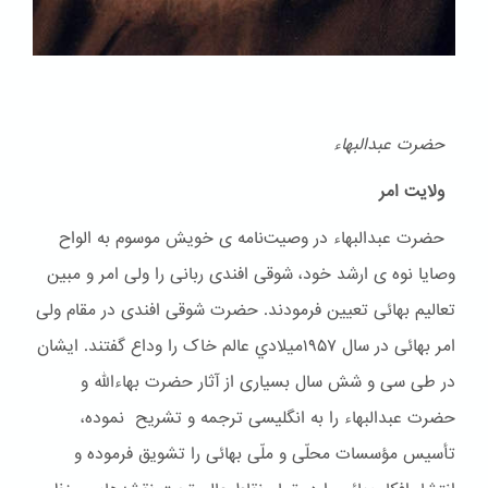
حضرت عبدالبهاء
ولایت امر
حضرت عبدالبهاء در وصیت‌نامه ی خویش موسوم به الواح
وصایا نوه ی ارشد خود، شوقی افندی ربانی را ولی امر و مبین
تعالیم بهائی تعیین فرمودند. حضرت شوقی افندی در مقام ولی
امر بهائی در سال ۱۹۵۷ميلادي عالم خاک را وداع گفتند. ایشان
در طی سی و شش سال بسیاری از آثار حضرت بهاءالله و
حضرت عبدالبهاء را به انگلیسی ترجمه و تشریح نموده،
تأسیس مؤسسات محلّی و ملّی بهائی را تشویق فرموده و