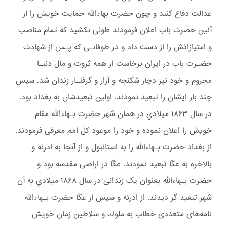
عدالت دفاع کنند و چون حضرت بهاءالله حمایت خویش را از
آئین حضرت باب اعلان فرمودند طولی نکشید که تمام مناصب
و امتیازاتش را از دست داد و در طوفانـی که پـس از شهادت
حضـرت باب در ایران برخاست از همه ثروت و مال دنیـا
محروم و خود نیز دچار شكنجه و آزار و گرفتـار زندان شد. سپس
چند بار ایشان را تبعید نمودند. اولین تبعیدشان به بغداد بود.
در سال ۱۸۶۳ ميلادي در همان شهر حضرت بـهاءالله مقام
خويش را اعلان نموده و خود را موعود کل امم معرفی فرمودند.
از بغداد حضرت بـهاءالله را به استانبول و از آنجا به ادرنه و
بالاخره به عکّا تبعید نمودند. عکّا در اراضی مقدسه بود و
حضرت بـهاءالله بعنوان یک زندانی در سال ۱۸۶۸ ميلادي به آن
شهر تبعيد گر ديدند. از ادرنه و سپس از عکّا حضرت بـهاءالله
نامه‌های متعددی خطاب به ملوك و سلاطین زمان خویش