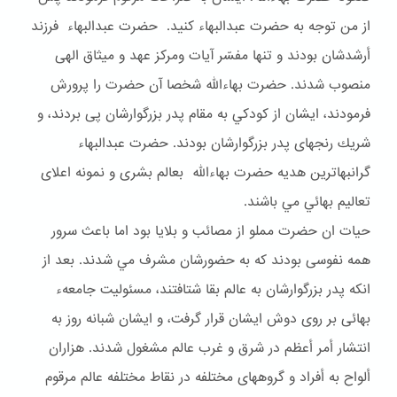
از من توجه به حضرت عبدالبهاء كنيد. حضرت عبدالبهاء فرزند
أرشدشان بودند و تنها مفسّر آيات ومركز عهد و ميثاق الهى
منصوب شدند. حضرت بهاءالله شخصا آن حضرت را پرورش
فرمودند، ايشان از كودكي به مقام پدر بزرگوارشان پى بردند، و
شريك رنجهاى پدر بزرگوارشان بودند. حضرت عبدالبهاء
گرانبهاترين هديه حضرت بهاءالله بعالم بشرى و نمونه اعلاى
تعاليم بهائي مي باشند.
حيات ان حضرت مملو از مصائب و بلايا بود اما باعث سرور
همه نفوسى بودند كه به حضورشان مشرف مي شدند. بعد از
انكه پدر بزرگوارشان به عالم بقا شتافتند، مسئوليت جامعهء
بهائى بر روى دوش ايشان قرار گرفت، و ايشان شبانه روز به
انتشار أمر أعظم در شرق و غرب عالم مشغول شدند. هزاران
ألواح به أفراد و گروههاى مختلفه در نقاط مختلفه عالم مرقوم