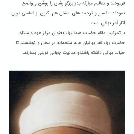
فرمودند و تعاليم مباركه پدر بزرگوارشان را روشن و واضح
نمودند. تفسير و ترجمه هاى ايشان هم اكنون از اساسي ترين
آثار أمر بهائي است.
با تمرکزدر مقام حضرت عبدالبهاء بعنوان مركز عهد و ميثاق
حضرت بهاءالله، بهائيان عالم متحدانه در سعى و كوششند تا
حيات بهائى داشته باشندو مدنيت جهانى نوينى بسازند.