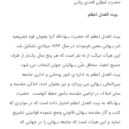
حضرت شوقی افندی ربانی
بیت العدل اعظم
بیت العدل اعظم که حضرت بـهاءالله آنرا بعنوان قوه تشریعیه
امر بـهائی معین فرمودند در سال ۱۹۶۳ ميلادي تشکیل شد.
این هیأت مرکّب از نه نفر است که هر پنج سال یک‌بار از طرف
جمیع اعضاء محافل ملّی بـهائیان جهان انتخاب می شود.
بیت العدل اعظم به اداره ی امور روحانی و اداری جامعه
بین‌المللی بـهائی می پردازد و نیز بعنوان امناء اماکن مقدسه و
سایر املاک در اراضی مقدسه مأمور حفظ آنهاست. حضرت
بـهاءالله به بیت العدل اعظم اختیار داده است که در مواردی که
کتب و آثار مقدسه بـهائی قانوني وضع ننموده قوانینی تشریع
نماید و این هیأت است که جامعه بـهائی را در جهانی که