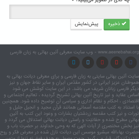
چه کدی در تصویر می‌بینید؟
*
ذخیره
پیش‌نمایش
www.aeenebahai.org - وب سایت معرفی آئین بهائی به زبان فارسی
سایت آئین بهائی سایتی به زبان فارسی و برای معرفی دیانت بهائی به
هموطنان عزیز ایرانی در کشور مقدّس ایران و سایر نقاط جهان و نیز
دیگر فارسی زبانان شریف می باشد. در این سایت کوشش می شود
اساس عقاید و نیز تاریخ آئین بهائی تشریح گردیده ، تعالیم اجتماعی و
اقتصادی ، احکام و نظام اداری و سیاسی آن توضیح داده شود. همچنین
با استناد به کتب مقدسه آسمانی همانند قرآن مجید و انجیل جلیل و
تورات و نیز کتب مقدسه زردشتیان بشارات و وعود این کتب به آئین
بهائی مطرح شده و حقانیّت و راستی دیانت بهائی استدلال می گردد و
نیز بخش مختصری از آیات الهی که به وحی خداوند بر حضرت باب و
حضرت بهاءالله مبشرو موسس این دیانت نازل شده در معرض فکر و روح
بازدیدکنندگان قرار می گیرد. جهت وصول به هدف فوق نه تنها از متون