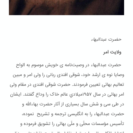
حضرت عبدالبهاء
ولایت امر
حضرت عبدالبهاء در وصیت‌نامه ی خویش موسوم به الواح
وصایا نوه ی ارشد خود، شوقی افندی ربانی را ولی امر و مبین
تعالیم بهائی تعیین فرمودند. حضرت شوقی افندی در مقام ولی
امر بهائی در سال ۱۹۵۷ميلادي عالم خاک را وداع گفتند. ایشان
در طی سی و شش سال بسیاری از آثار حضرت بهاءالله و
حضرت عبدالبهاء را به انگلیسی ترجمه و تشریح نموده،
تأسیس مؤسسات محلّی و ملّی بهائی را تشویق فرموده و