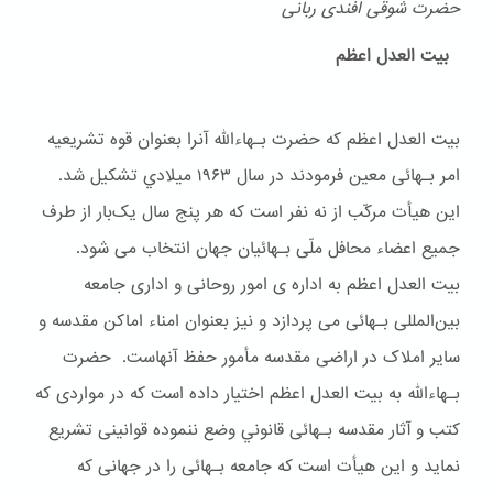
حضرت شوقی افندی ربانی
بیت العدل اعظم
بیت العدل اعظم که حضرت بـهاءالله آنرا بعنوان قوه تشریعیه
امر بـهائی معین فرمودند در سال ۱۹۶۳ ميلادي تشکیل شد.
این هیأت مرکّب از نه نفر است که هر پنج سال یک‌بار از طرف
جمیع اعضاء محافل ملّی بـهائیان جهان انتخاب می شود.
بیت العدل اعظم به اداره ی امور روحانی و اداری جامعه
بین‌المللی بـهائی می پردازد و نیز بعنوان امناء اماکن مقدسه و
سایر املاک در اراضی مقدسه مأمور حفظ آنهاست. حضرت
بـهاءالله به بیت العدل اعظم اختیار داده است که در مواردی که
کتب و آثار مقدسه بـهائی قانوني وضع ننموده قوانینی تشریع
نماید و این هیأت است که جامعه بـهائی را در جهانی که