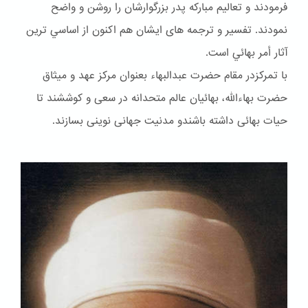
فرمودند و تعاليم مباركه پدر بزرگوارشان را روشن و واضح
نمودند. تفسير و ترجمه هاى ايشان هم اكنون از اساسي ترين
آثار أمر بهائي است.
با تمرکزدر مقام حضرت عبدالبهاء بعنوان مركز عهد و ميثاق
حضرت بهاءالله، بهائيان عالم متحدانه در سعى و كوششند تا
حيات بهائى داشته باشندو مدنيت جهانى نوينى بسازند.