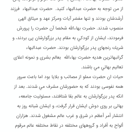
از من توجه به حضرت عبدالبهاء كنيد. حضرت عبدالبهاء فرزند
أرشدشان بودند و تنها مفسّر آيات ومركز عهد و ميثاق الهى
منصوب شدند. حضرت بهاءالله شخصا آن حضرت را پرورش
فرمودند، ايشان از كودكي به مقام پدر بزرگوارشان پى بردند، و
شريك رنجهاى پدر بزرگوارشان بودند. حضرت عبدالبهاء
گرانبهاترين هديه حضرت بهاءالله بعالم بشرى و نمونه اعلاى
تعاليم بهائي مي باشند.
حيات ان حضرت مملو از مصائب و بلايا بود اما باعث سرور
همه نفوسى بودند كه به حضورشان مشرف مي شدند. بعد از
انكه پدر بزرگوارشان به عالم بقا شتافتند، مسئوليت جامعهء
بهائى بر روى دوش ايشان قرار گرفت، و ايشان شبانه روز به
انتشار أمر أعظم در شرق و غرب عالم مشغول شدند. هزاران
ألواح به أفراد و گروههاى مختلفه در نقاط مختلفه عالم مرقوم