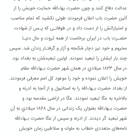
عدالت دفاع کنند و چون حضرت بهاءالله حمایت خویش را از
آئین حضرت باب اعلان فرمودند طولی نکشید که تمام مناصب
و امتیازاتش را از دست داد و در طوفانـی که پـس از شهادت
حضـرت باب در ایران برخاست از همه ثروت و مال دنیـا
محروم و خود نیز دچار شكنجه و آزار و گرفتـار زندان شد. سپس
چند بار ایشان را تبعید نمودند. اولین تبعیدشان به بغداد بود.
در سال ۱۸۶۳ ميلادي در همان شهر حضرت بـهاءالله مقام
خويش را اعلان نموده و خود را موعود کل امم معرفی فرمودند.
از بغداد حضرت بـهاءالله را به استانبول و از آنجا به ادرنه و
بالاخره به عکّا تبعید نمودند. عکّا در اراضی مقدسه بود و
حضرت بـهاءالله بعنوان یک زندانی در سال ۱۸۶۸ ميلادي به آن
شهر تبعيد گر ديدند. از ادرنه و سپس از عکّا حضرت بـهاءالله
نامه‌های متعددی خطاب به ملوك و سلاطین زمان خویش