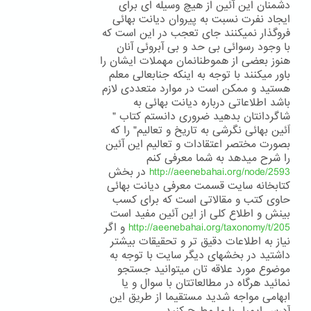
دشمنان این آئین از هیچ وسیله ای برای
ایجاد نفرت نسبت به پیروان دیانت بهائی
فروگذار نمیکنند جای تعجب در این است که
با وجود رسوائی بی حد و بی آبروئی آنان
هنوز بعضی از هموطنانمان مهملات ایشان را
باور میکنند با توجه به اینکه جنابعالی معلم
هستید و ممکن است در موارد متعددی لازم
باشد اطلاعاتی درباره دیانت بهائی به
شاگردانتان بدهید ضروری دانستم کتاب "
ٱئین بهائی نگرشی به تاریخ و تعالیم" را که
بصورت مختصر اعتقادات و تعالیم این آئین
را شرح میدهد به شما معرفی کنم
http://aeenebahai.org/node/2593
در بخش
کتابخانه سایت قسمت معرفی دیانت بهائی
حاوی کتب و مقالاتی است که برای کسب
بینش و اطلاع کلی از این آئین مفید است
http://aeenebahai.org/taxonomy/t/205
و اگر
نیاز به اطلاعات دقیق تر و تحقیقات بیشتر
داشتید در بخشهای دیگر سایت با توجه به
موضوع مورد علاقه تان میتوانید جستجو
نمائید هرگاه در مطالعاتتان با سوال و یا
ابهامی مواجه شدید مستقیما از طریق این