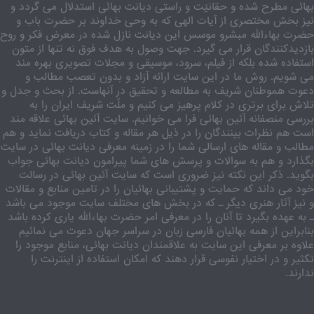
بهائی مطرح شده و حقانیّت و راستی دیانت بهائی استدلال می گردد و
نیز بخش مختصری از آیات الهی که به وحی خداوند بر حضرت باب و
حضرت بهاءالله مبشرو موسس این دیانت نازل شده در معرض فکر و روح
بازدیدکنندگان قرار می گیرد. جهت وصول به هدف فوق نه تنها از متون
استفاده شده بلکه از فیلم، سرود، موسیقی و مجلات تصویری بهره مند
می شویم. روش ما در این سایت ارائه آزاد و بدون تعصب مطالب و
دعوت هموطنان شریف به مطالعه و تحقیق در آنهاست. از بحث و جدل و
تلاش برای برتری در کلام پرهیز می کنیم و ملّت شریف ایران را به
بررسی منصفانه آئین بهائی فرا می خوانیم. سایت آئین بهائی علاقه مند
است هم نظرات بینندگان را در ذیل هر مقاله و کتاب دریافت نماید و هم
مطالب و مقاله های ارسالی شما را در زمینه معرفی دیانت بهائی در سایت
بگذارد و هم به سوالات و پرسش های شما پیرامون دیانت بهائی جواب
بگوید. ذکر این نکته نیز ضروری است که سایت آئین بهائی در رسالت
خود می داند که حمایت و پشتیبانی بهائیان را در تامین منابع و مقالات
و نیز آثار هنری دیگر ـ که در بخش های مختلف سایت موجود می باشد
ـ به عهده بگیرد تا آنان را در معرفی امر حضرت بهاءالله یاری کرده باشد
بنابراین از همه بهائیان فارسی زبان در سراسر جهان دعوت می نمائیم
علاوه بر معرفی این سایت به علاقمندان دیانت بهائی، منابع موجود را
تکثیر و در اختیار نفوسی قرار دهند که امکان استفاده از اینترنت را
ندارند.