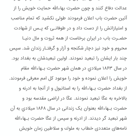
عدالت دفاع کنند و چون حضرت بهاءالله حمایت خویش را از
آئین حضرت باب اعلان فرمودند طولی نکشید که تمام مناصب
و امتیازاتش را از دست داد و در طوفانـی که پـس از شهادت
حضـرت باب در ایران برخاست از همه ثروت و مال دنیـا
محروم و خود نیز دچار شكنجه و آزار و گرفتـار زندان شد. سپس
چند بار ایشان را تبعید نمودند. اولین تبعیدشان به بغداد بود.
در سال ۱۸۶۳ ميلادي در همان شهر حضرت بـهاءالله مقام
خويش را اعلان نموده و خود را موعود کل امم معرفی فرمودند.
از بغداد حضرت بـهاءالله را به استانبول و از آنجا به ادرنه و
بالاخره به عکّا تبعید نمودند. عکّا در اراضی مقدسه بود و
حضرت بـهاءالله بعنوان یک زندانی در سال ۱۸۶۸ ميلادي به آن
شهر تبعيد گر ديدند. از ادرنه و سپس از عکّا حضرت بـهاءالله
نامه‌های متعددی خطاب به ملوك و سلاطین زمان خویش