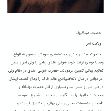
حضرت عبدالبهاء
ولایت امر
حضرت عبدالبهاء در وصیت‌نامه ی خویش موسوم به الواح
وصایا نوه ی ارشد خود، شوقی افندی ربانی را ولی امر و مبین
تعالیم بهائی تعیین فرمودند. حضرت شوقی افندی در مقام ولی
امر بهائی در سال ۱۹۵۷ميلادي عالم خاک را وداع گفتند. ایشان
در طی سی و شش سال بسیاری از آثار حضرت بهاءالله و
حضرت عبدالبهاء را به انگلیسی ترجمه و تشریح نموده،
تأسیس مؤسسات محلّی و ملّی بهائی را تشویق فرموده و