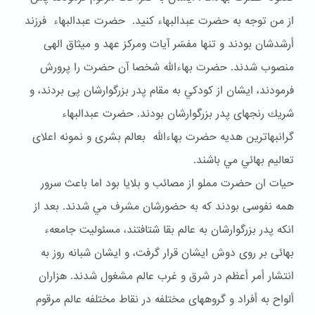
از من توجه به حضرت عبدالبهاء كنيد. حضرت عبدالبهاء فرزند
أرشدشان بودند و تنها مفسّر آيات ومركز عهد و ميثاق الهى
منصوب شدند. حضرت بهاءالله شخصا آن حضرت را پرورش
فرمودند، ايشان از كودكي به مقام پدر بزرگوارشان پى بردند، و
شريك رنجهاى پدر بزرگوارشان بودند. حضرت عبدالبهاء
گرانبهاترين هديه حضرت بهاءالله بعالم بشرى و نمونه اعلاى
تعاليم بهائي مي باشند.
حيات ان حضرت مملو از مصائب و بلايا بود اما باعث سرور
همه نفوسى بودند كه به حضورشان مشرف مي شدند. بعد از
انكه پدر بزرگوارشان به عالم بقا شتافتند، مسئوليت جامعهء
بهائى بر روى دوش ايشان قرار گرفت، و ايشان شبانه روز به
انتشار أمر أعظم در شرق و غرب عالم مشغول شدند. هزاران
ألواح به أفراد و گروههاى مختلفه در نقاط مختلفه عالم مرقوم