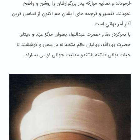
فرمودند و تعاليم مباركه پدر بزرگوارشان را روشن و واضح
نمودند. تفسير و ترجمه هاى ايشان هم اكنون از اساسي ترين
آثار أمر بهائي است.
با تمرکزدر مقام حضرت عبدالبهاء بعنوان مركز عهد و ميثاق
حضرت بهاءالله، بهائيان عالم متحدانه در سعى و كوششند تا
حيات بهائى داشته باشندو مدنيت جهانى نوينى بسازند.