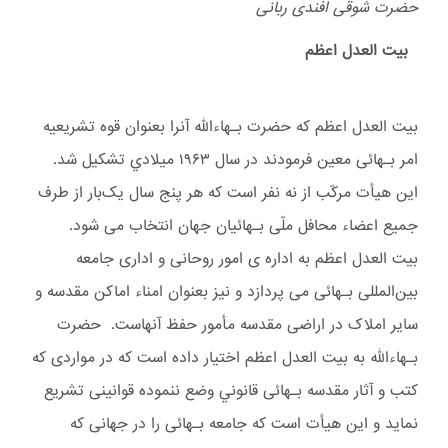
حضرت شوقی افندی ربانی
بیت العدل اعظم
بیت العدل اعظم که حضرت بـهاءالله آنرا بعنوان قوه تشریعیه
امر بـهائی معین فرمودند در سال ۱۹۶۳ ميلادي تشکیل شد.
این هیأت مرکّب از نه نفر است که هر پنج سال یک‌بار از طرف
جمیع اعضاء محافل ملّی بـهائیان جهان انتخاب می شود.
بیت العدل اعظم به اداره ی امور روحانی و اداری جامعه
بین‌المللی بـهائی می پردازد و نیز بعنوان امناء اماکن مقدسه و
سایر املاک در اراضی مقدسه مأمور حفظ آنهاست. حضرت
بـهاءالله به بیت العدل اعظم اختیار داده است که در مواردی که
کتب و آثار مقدسه بـهائی قانوني وضع ننموده قوانینی تشریع
نماید و این هیأت است که جامعه بـهائی را در جهانی که