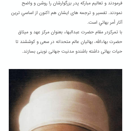
فرمودند و تعاليم مباركه پدر بزرگوارشان را روشن و واضح
نمودند. تفسير و ترجمه هاى ايشان هم اكنون از اساسي ترين
آثار أمر بهائي است.
با تمرکزدر مقام حضرت عبدالبهاء بعنوان مركز عهد و ميثاق
حضرت بهاءالله، بهائيان عالم متحدانه در سعى و كوششند تا
حيات بهائى داشته باشندو مدنيت جهانى نوينى بسازند.