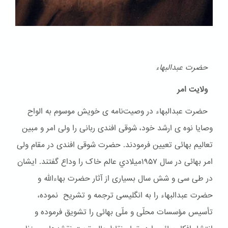
حضرت عبدالبهاء
ولایت امر
حضرت عبدالبهاء در وصیت‌نامه ی خویش موسوم به الواح
وصایا نوه ی ارشد خود، شوقی افندی ربانی را ولی امر و مبین
تعالیم بهائی تعیین فرمودند. حضرت شوقی افندی در مقام ولی
امر بهائی در سال ۱۹۵۷ميلادي عالم خاک را وداع گفتند. ایشان
در طی سی و شش سال بسیاری از آثار حضرت بهاءالله و
حضرت عبدالبهاء را به انگلیسی ترجمه و تشریح نموده،
تأسیس مؤسسات محلّی و ملّی بهائی را تشویق فرموده و