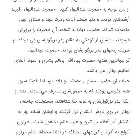
از من توجه به حضرت عبدالبهاء كنيد. حضرت عبدالبهاء فرزند
أرشدشان بودند و تنها مفسّر آيات ومركز عهد و ميثاق الهى
منصوب شدند. حضرت بهاءالله شخصا آن حضرت را پرورش
فرمودند، ايشان از كودكي به مقام پدر بزرگوارشان پى بردند، و
شريك رنجهاى پدر بزرگوارشان بودند. حضرت عبدالبهاء
گرانبهاترين هديه حضرت بهاءالله بعالم بشرى و نمونه اعلاى
تعاليم بهائي مي باشند.
حيات ان حضرت مملو از مصائب و بلايا بود اما باعث سرور
همه نفوسى بودند كه به حضورشان مشرف مي شدند. بعد از
انكه پدر بزرگوارشان به عالم بقا شتافتند، مسئوليت جامعهء
بهائى بر روى دوش ايشان قرار گرفت، و ايشان شبانه روز به
انتشار أمر أعظم در شرق و غرب عالم مشغول شدند. هزاران
ألواح به أفراد و گروههاى مختلفه در نقاط مختلفه عالم مرقوم