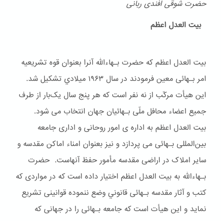
حضرت شوقی افندی ربانی
بیت العدل اعظم
بیت العدل اعظم که حضرت بـهاءالله آنرا بعنوان قوه تشریعیه
امر بـهائی معین فرمودند در سال ۱۹۶۳ ميلادي تشکیل شد.
این هیأت مرکّب از نه نفر است که هر پنج سال یک‌بار از طرف
جمیع اعضاء محافل ملّی بـهائیان جهان انتخاب می شود.
بیت العدل اعظم به اداره ی امور روحانی و اداری جامعه
بین‌المللی بـهائی می پردازد و نیز بعنوان امناء اماکن مقدسه و
سایر املاک در اراضی مقدسه مأمور حفظ آنهاست. حضرت
بـهاءالله به بیت العدل اعظم اختیار داده است که در مواردی که
کتب و آثار مقدسه بـهائی قانوني وضع ننموده قوانینی تشریع
نماید و این هیأت است که جامعه بـهائی را در جهانی که