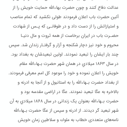
عدالت دفاع کنند و چون حضرت بهاءالله حمایت خویش را از
آئین حضرت باب اعلان فرمودند طولی نکشید که تمام مناصب
و امتیازاتش را از دست داد و در طوفانـی که پـس از شهادت
حضـرت باب در ایران برخاست از همه ثروت و مال دنیـا
محروم و خود نیز دچار شكنجه و آزار و گرفتـار زندان شد. سپس
چند بار ایشان را تبعید نمودند. اولین تبعیدشان به بغداد بود.
در سال ۱۸۶۳ ميلادي در همان شهر حضرت بـهاءالله مقام
خويش را اعلان نموده و خود را موعود کل امم معرفی فرمودند.
از بغداد حضرت بـهاءالله را به استانبول و از آنجا به ادرنه و
بالاخره به عکّا تبعید نمودند. عکّا در اراضی مقدسه بود و
حضرت بـهاءالله بعنوان یک زندانی در سال ۱۸۶۸ ميلادي به آن
شهر تبعيد گر ديدند. از ادرنه و سپس از عکّا حضرت بـهاءالله
نامه‌های متعددی خطاب به ملوك و سلاطین زمان خویش