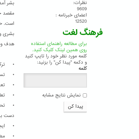
نظرات:
بشر آمده
9609
مقصد جم
اعضای خبرنامه :
12520
است. حا
فرهنگ لغت
بشری و 
برای مطالعه راهنمای استفاده
هدف وحد
روی همین لینک کلیک کنید.
کلمه مورد نظر خود را تایپ کنید
و دکمه "پیدا کن" را بزنید:
• ترک 
کلمه
• تساوی
• تعدیل
• تعلی
نمایش نتایج مشابه
• تحرّی
پیدا کن
دست برد
• ایجاد
• مطاب