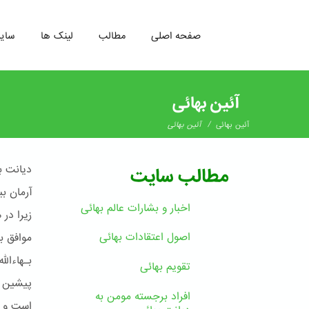
صفحه اصلی
مطالب
لینک ها
سای
رفتن
به
آئین بهائی
محتوای
اصلی
/
آئین بهائی
آئین بهائی
دیانت ب
مطالب سایت
آرمان ب
اخبار و بشارات عالم بهائى
زیرا در
اصول اعتقادات بهائی
موافق ب
بـهاءال
تقویم بهائی
پیشین چ
افراد برجسته مومن به
است و ر