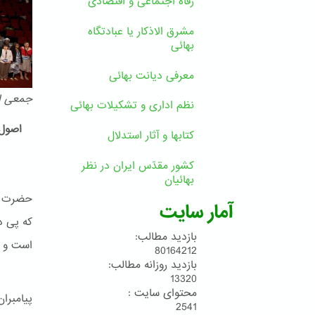
رفاه اجتماعی و اقتصادی
مشرق الاذکار یا عبادتگاه
بهائی
معرفی دیانت بهائی
جمعی از
نظم اداری و تشکیلات بهائی
اصول 
کتابها و آثار استدلال
کشور مقدّس ایران در نظر
بهائیان
حضرت بـ
آمار سایت
که پی د
بازدید مطالب:
است و پ
80164212
بازدید روزانه مطالب:
13320
محتوای سایت :
پیامبرا
2541