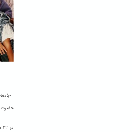
جامعه ب
حضرت ب