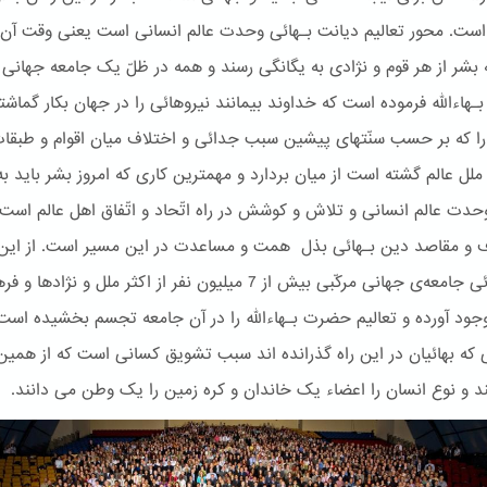
 است. محور تعالیم دیانت بـهائی وحدت عالم انسانی است یعنی وقت آن 
بشر از هر قوم و نژادی به یگانگی رسند و همه در ظلّ یک جامعه جهانی د
هاءالله فرموده است که خداوند بیمانند نیروهائی را در جهان بکار گماش
 را که بر حسب سنّتهای پیشین سبب جدائی و اختلاف میان اقوام و طبقا
ملل عالم گشته است از میان بردارد و مهمترین کاری که امروز بشر باید به
وحدت عالم انسانی و تلاش و کوشش در راه اتّحاد و اتّفاق اهل عالم است
ف و مقاصد دین بـهائی بذل همت و مساعدت در این مسیر است. از این
امر بـهائی جامعه‌ی جهانی مرکّبی بیش از 7 میلیون نفر از اکثر ملل و نژاده
جود آورده و تعالیم حضرت بـهاءالله را در آن جامعه تجسم بخشیده است
 که بهائیان در این راه گذرانده اند سبب تشویق کسانی است که از همین 
د و نوع انسان را اعضاء یک خاندان و کره زمین را یک وطن می دانند.