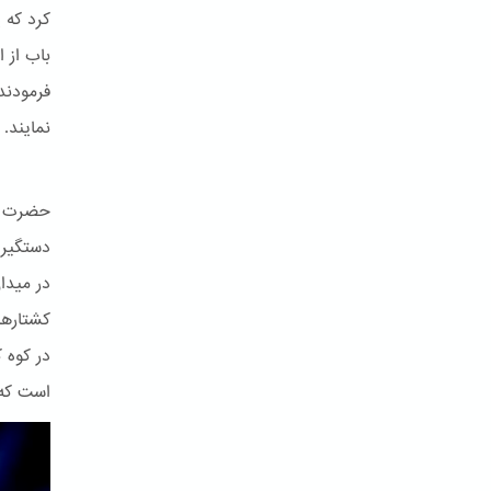
کرد که 
باب از 
فرمودند
نمایند.
حضرت با
کشتارها
در کوه 
است که 