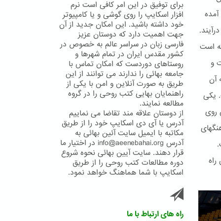
برای توفیق در این امر کافی است نرم
آمده
افزار اسکایپ را روی گوشی و یا کامپیوتر
خود داشته باشید. این امکان جدید از آن
رآیند.
جهت اهمیت دارد که دوستان عزیز
فارسی زبان در سراسر عالم به خصوص در
ته است
کشور مقدس ایران در تمام شهرها و
ت و
روستاهای دوردست که امکان تماس با
جامعه بهائی را ندارند می توانند از این
 آن
طریق به صورت آنلاین و امن با یکی از
راهنمایان بهایی کتب روحی را در گروه
. یکی
مطالعه نمایند.
 روی
از دوستان علاقه مند تقاضا می نماییم
آدرس یا آی دی اسکایپ خود را از طریق
ا و فرهنگهای
مکاتبه با ایمیل سایت آئین بهائی به
آدرس info@aeenebahai.org در اختیار ما
.
قرار دهند. سایت آیین بهائی نحوه شروع
راه
دوره مطالعات کتب روحی را از طریق
اسکایپ با شما هماهنگ خواهد نمود.
راه های ارتباط با ما