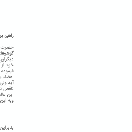
راهی بر
حضرت به
گوهرهای
دیگران.
خود از آ
فرموده 
اعضاء ب
آید ولی
ناقص نب
این عال
وبه اين 
بنابرای