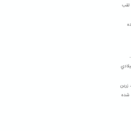
 لقب
ه
تاد و بالاخره کمتر از شش سال بعد در ۹ جولای ۱۸۵۰ ميلادي
 زرین
 شده