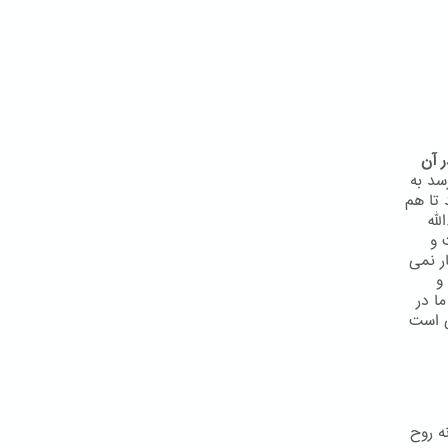
 آن
سد به
 تا هم
لّه
 و
ر نمی
و
ا در
ی است
ه روح