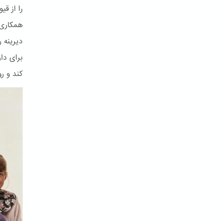
را از ق
همکاری 
دیرینه ر
برای دا
کند و ر