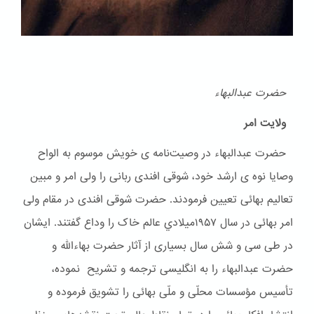
حضرت عبدالبهاء
ولایت امر
حضرت عبدالبهاء در وصیت‌نامه ی خویش موسوم به الواح
وصایا نوه ی ارشد خود، شوقی افندی ربانی را ولی امر و مبین
تعالیم بهائی تعیین فرمودند. حضرت شوقی افندی در مقام ولی
امر بهائی در سال ۱۹۵۷ميلادي عالم خاک را وداع گفتند. ایشان
در طی سی و شش سال بسیاری از آثار حضرت بهاءالله و
حضرت عبدالبهاء را به انگلیسی ترجمه و تشریح نموده،
تأسیس مؤسسات محلّی و ملّی بهائی را تشویق فرموده و