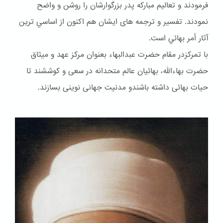
فرمودند و تعاليم مباركه پدر بزرگوارشان را روشن و واضح
نمودند. تفسير و ترجمه هاى ايشان هم اكنون از اساسي ترين
آثار أمر بهائي است.
با تمرکزدر مقام حضرت عبدالبهاء بعنوان مركز عهد و ميثاق
حضرت بهاءالله، بهائيان عالم متحدانه در سعى و كوششند تا
حيات بهائى داشته باشندو مدنيت جهانى نوينى بسازند.