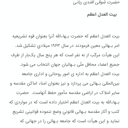
حضرت شوقی افندی ربانی
بیت العدل اعظم
بیت العدل اعظم که حضرت بـهاءالله آنرا بعنوان قوه تشریعیه
امر بـهائی معین فرمودند در سال ۱۹۶۳ ميلادي تشکیل شد.
این هیأت مرکّب از نه نفر است که هر پنج سال یک‌بار از طرف
جمیع اعضاء محافل ملّی بـهائیان جهان انتخاب می شود.
بیت العدل اعظم به اداره ی امور روحانی و اداری جامعه
بین‌المللی بـهائی می پردازد و نیز بعنوان امناء اماکن مقدسه و
سایر املاک در اراضی مقدسه مأمور حفظ آنهاست. حضرت
بـهاءالله به بیت العدل اعظم اختیار داده است که در مواردی که
کتب و آثار مقدسه بـهائی قانوني وضع ننموده قوانینی تشریع
نماید و این هیأت است که جامعه بـهائی را در جهانی که