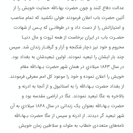
عدالت دفاع کنند و چون حضرت بهاءالله حمایت خویش را از
آئین حضرت باب اعلان فرمودند طولی نکشید که تمام مناصب
و امتیازاتش را از دست داد و در طوفانـی که پـس از شهادت
حضـرت باب در ایران برخاست از همه ثروت و مال دنیـا
محروم و خود نیز دچار شكنجه و آزار و گرفتـار زندان شد. سپس
چند بار ایشان را تبعید نمودند. اولین تبعیدشان به بغداد بود.
در سال ۱۸۶۳ ميلادي در همان شهر حضرت بـهاءالله مقام
خويش را اعلان نموده و خود را موعود کل امم معرفی فرمودند.
از بغداد حضرت بـهاءالله را به استانبول و از آنجا به ادرنه و
بالاخره به عکّا تبعید نمودند. عکّا در اراضی مقدسه بود و
حضرت بـهاءالله بعنوان یک زندانی در سال ۱۸۶۸ ميلادي به آن
شهر تبعيد گر ديدند. از ادرنه و سپس از عکّا حضرت بـهاءالله
نامه‌های متعددی خطاب به ملوك و سلاطین زمان خویش