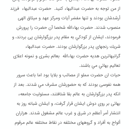
از من توجه به حضرت عبدالبهاء كنيد. حضرت عبدالبهاء فرزند
أرشدشان بودند و تنها مفسّر آيات ومركز عهد و ميثاق الهى
منصوب شدند. حضرت بهاءالله شخصا آن حضرت را پرورش
فرمودند، ايشان از كودكي به مقام پدر بزرگوارشان پى بردند، و
شريك رنجهاى پدر بزرگوارشان بودند. حضرت عبدالبهاء
گرانبهاترين هديه حضرت بهاءالله بعالم بشرى و نمونه اعلاى
تعاليم بهائي مي باشند.
حيات ان حضرت مملو از مصائب و بلايا بود اما باعث سرور
همه نفوسى بودند كه به حضورشان مشرف مي شدند. بعد از
انكه پدر بزرگوارشان به عالم بقا شتافتند، مسئوليت جامعهء
بهائى بر روى دوش ايشان قرار گرفت، و ايشان شبانه روز به
انتشار أمر أعظم در شرق و غرب عالم مشغول شدند. هزاران
ألواح به أفراد و گروههاى مختلفه در نقاط مختلفه عالم مرقوم