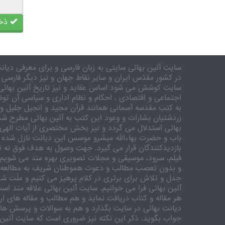
ذخی
سایت آئین بهائی سایتی به زبان فارسی و برای معرفی دیانت
در کشور مقدّس ایران و سایر نقاط جهان و نیز دیگر فارسی 
سایت کوشش می شود اساس عقاید و نیز تاریخ آئین بهائی 
اجتماعی و اقتصادی ، احکام و نظام اداری و سیاسی آن توض
به کتب مقدسه آسمانی همانند قرآن مجید و انجیل جلیل و 
زردشتیان بشارات و وعود این کتب به آئین بهائی مطرح شد
بهائی استدلال می گردد و نیز بخش مختصری از آیات الهی
باب و حضرت بهاءالله مبشرو موسس این دیانت نازل شده 
بازدیدکنندگان قرار می گیرد. جهت وصول به هدف فوق نه تنه
فیلم، سرود، موسیقی و مجلات تصویری بهره مند می شویم. ر
و بدون تعصب مطالب و دعوت هموطنان شریف به مطالعه و
جدل و تلاش برای برتری در کلام پرهیز می کنیم و ملّت شری
آئین بهائی فرا می خوانیم. سایت آئین بهائی علاقه مند اس
هر مقاله و کتاب دریافت نماید و هم مطالب و مقاله های ارس
دیانت بهائی در سایت بگذارد و هم به سوالات و پرسش های
جواب بگوید. ذکر این نکته نیز ضروری است که سایت آئین 