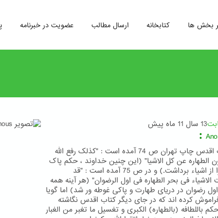
ر بخش ها
کتابخانه
ارسال مطالب
عضویت در خبرنامه
پ
ابت
13 سال 11 ماه پیش
:
Ano
در کتاب اقدس چاپ تهران ص 74 آمده است : "کذلک رفع الله
 الطهاره عن کل الاشیا" (این چنین خداوند ، حکم پاک
نبودن را از اشیاء برداشت.) و در ص 75 آمده است : "قد
الاشیاء فی بحر الطهاره فی اول الرضوان" (هر آینه همه
اول رضوان در دریای طهارت و پاکی غوطه ور شد) اما گویا
راموش کرده اند که در جای دیگر کتاب اقدس نگاشته
حکم باللطافه (بالطهاره) الکبری و تغسیل ما تغبر من الغبار