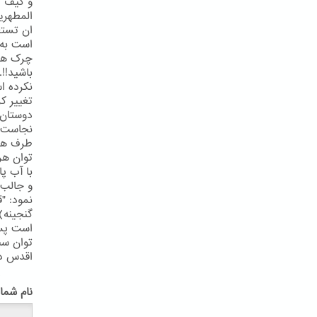
و کیف ال
المطهرین
ان تستع
است به 
چرک های
باشید!!.
نکرده اس
دوستان 
نجاست و
طرف همه
توان هر
با آب پا
و جالب 
گنجینه)
است پس 
اقدس دا
پ
نام شما