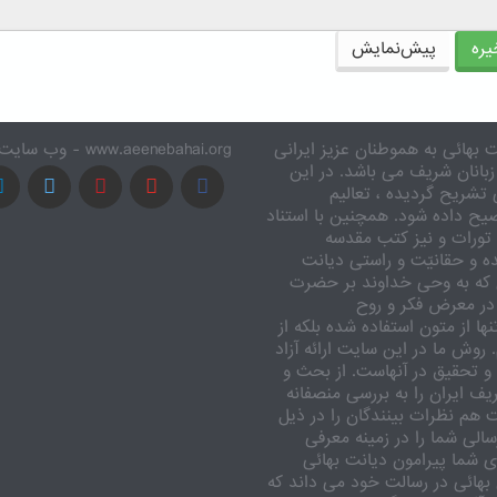
ره
پیش‌نمایش
 بهائی به هموطنان عزیز ایرانی
www.aeenebahai.org - وب سایت معرفی آئین بهائی به زبان فارسی
زبانان شریف می باشد. در این
تشریح گردیده ، تعالیم
یح داده شود. همچنین با استناد
تورات و نیز کتب مقدسه
ه و حقانیّت و راستی دیانت
 که به وحی خداوند بر حضرت
در معرض فکر و روح
ا از متون استفاده شده بلکه از
وش ما در این سایت ارائه آزاد
 تحقیق در آنهاست. از بحث و
ف ایران را به بررسی منصفانه
ت هم نظرات بینندگان را در ذیل
الی شما را در زمینه معرفی
 شما پیرامون دیانت بهائی
بهائی در رسالت خود می داند که