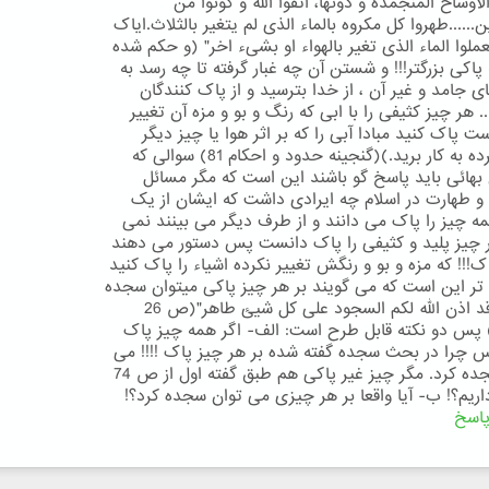
اوساخ المنجمده و دونها، اتقوا الله و کونوا من
......طهروا کل مکروه بالماء الذی لم یتغیر بالثلاث.ایاک
ملوا الماء الذی تغیر بالهواء او بشیء اخر" (و حکم شده
پاکی بزرگتر!!! و شستن آن چه غبار گرفته تا چه رسد به
 جامد و غیر آن ، از خدا بترسید و از پاک کنندگان
.. هر چیز کثیفی را با ابی که رنگ و بو و مزه آن تغییر
ت پاک کنید مبادا آبی را که بر اثر هوا یا چیز دیگر
تغییر کرده به کار برید.)(گنجینه حدود و احکام 81) سوالی که
بهائی باید پاسخ گو باشند این است که مگر مسائل
 طهارت در اسلام چه ایرادی داشت که ایشان از یک
 چیز را پاک می دانند و از طرف دیگر می بینند نمی
 چیز پلید و کثیفی را پاک دانست پس دستور می دهند
ک!!! که مزه و بو و رنگش تغییر نکرده اشیاء را پاک کنید
تر این است که می گویند بر هر چیز پاکی میتوان سجده
نمود: "قد اذن الله لکم السجود علی کل شیئ طاهر"(ص 26
 پس دو نکته قابل طرح است: الف- اگر همه چیز پاک
چرا در بحث سجده گفته شده بر هر چیز پاک !!!! می
توان سجده کرد. مگر چیز غیر پاکی هم طبق گفته اول از ص 74
ریم؟! ب- آیا واقعا بر هر چیزی می توان سجده کرد؟!
اسخ