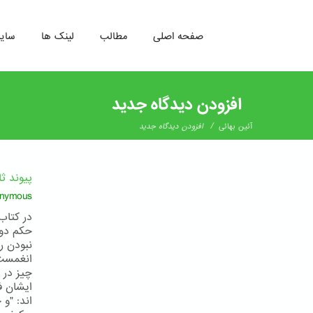
صفحه اصلی
مطالب
لینک ها
سای
رفتن
به
افزودن دیدگاه جدید
محتوای
اصلی
/
آئین بهائی
افزودن دیدگاه جدید
پیوند ث
nymous
حکم دون
انغمست 
چیز در 
ایشان ف
اند: "و 