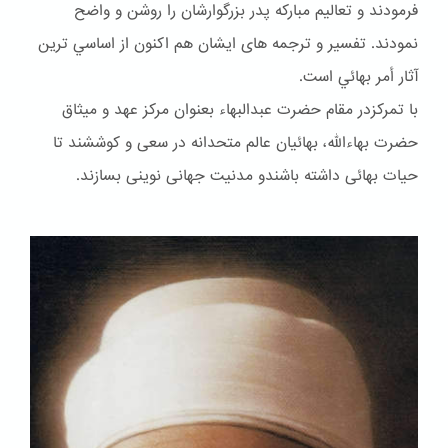
فرمودند و تعاليم مباركه پدر بزرگوارشان را روشن و واضح
نمودند. تفسير و ترجمه هاى ايشان هم اكنون از اساسي ترين
آثار أمر بهائي است.
با تمرکزدر مقام حضرت عبدالبهاء بعنوان مركز عهد و ميثاق
حضرت بهاءالله، بهائيان عالم متحدانه در سعى و كوششند تا
حيات بهائى داشته باشندو مدنيت جهانى نوينى بسازند.