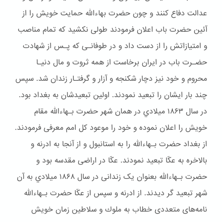
عدالت دفاع کنند و چون حضرت بهاءالله حمایت خویش را از
آئین حضرت باب اعلان فرمودند طولی نکشید که تمام مناصب
و امتیازاتش را از دست داد و در طوفانـی که پـس از شهادت
حضـرت باب در ایران برخاست از همه ثروت و مال دنیـا
محروم و خود نیز دچار شكنجه و آزار و گرفتـار زندان شد. سپس
چند بار ایشان را تبعید نمودند. اولین تبعیدشان به بغداد بود.
در سال ۱۸۶۳ ميلادي در همان شهر حضرت بـهاءالله مقام
خويش را اعلان نموده و خود را موعود کل امم معرفی فرمودند.
از بغداد حضرت بـهاءالله را به استانبول و از آنجا به ادرنه و
بالاخره به عکّا تبعید نمودند. عکّا در اراضی مقدسه بود و
حضرت بـهاءالله بعنوان یک زندانی در سال ۱۸۶۸ ميلادي به آن
شهر تبعيد گر ديدند. از ادرنه و سپس از عکّا حضرت بـهاءالله
نامه‌های متعددی خطاب به ملوك و سلاطین زمان خویش