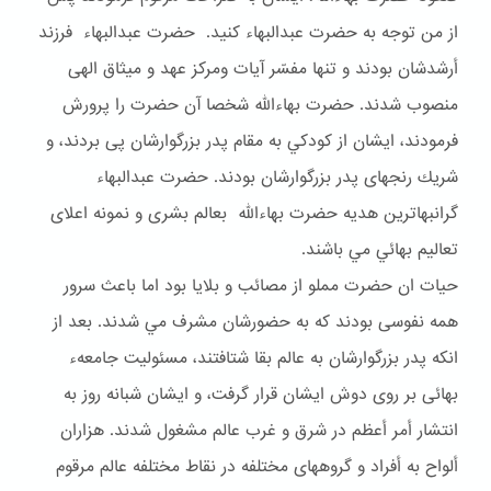
از من توجه به حضرت عبدالبهاء كنيد. حضرت عبدالبهاء فرزند
أرشدشان بودند و تنها مفسّر آيات ومركز عهد و ميثاق الهى
منصوب شدند. حضرت بهاءالله شخصا آن حضرت را پرورش
فرمودند، ايشان از كودكي به مقام پدر بزرگوارشان پى بردند، و
شريك رنجهاى پدر بزرگوارشان بودند. حضرت عبدالبهاء
گرانبهاترين هديه حضرت بهاءالله بعالم بشرى و نمونه اعلاى
تعاليم بهائي مي باشند.
حيات ان حضرت مملو از مصائب و بلايا بود اما باعث سرور
همه نفوسى بودند كه به حضورشان مشرف مي شدند. بعد از
انكه پدر بزرگوارشان به عالم بقا شتافتند، مسئوليت جامعهء
بهائى بر روى دوش ايشان قرار گرفت، و ايشان شبانه روز به
انتشار أمر أعظم در شرق و غرب عالم مشغول شدند. هزاران
ألواح به أفراد و گروههاى مختلفه در نقاط مختلفه عالم مرقوم