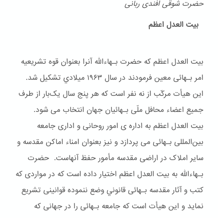
حضرت شوقی افندی ربانی
بیت العدل اعظم
بیت العدل اعظم که حضرت بـهاءالله آنرا بعنوان قوه تشریعیه
امر بـهائی معین فرمودند در سال ۱۹۶۳ ميلادي تشکیل شد.
این هیأت مرکّب از نه نفر است که هر پنج سال یک‌بار از طرف
جمیع اعضاء محافل ملّی بـهائیان جهان انتخاب می شود.
بیت العدل اعظم به اداره ی امور روحانی و اداری جامعه
بین‌المللی بـهائی می پردازد و نیز بعنوان امناء اماکن مقدسه و
سایر املاک در اراضی مقدسه مأمور حفظ آنهاست. حضرت
بـهاءالله به بیت العدل اعظم اختیار داده است که در مواردی که
کتب و آثار مقدسه بـهائی قانوني وضع ننموده قوانینی تشریع
نماید و این هیأت است که جامعه بـهائی را در جهانی که