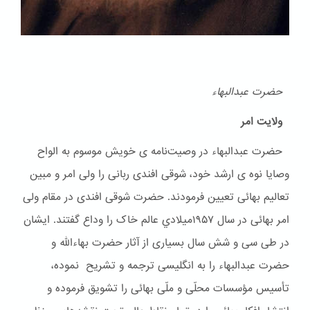
حضرت عبدالبهاء
ولایت امر
حضرت عبدالبهاء در وصیت‌نامه ی خویش موسوم به الواح
وصایا نوه ی ارشد خود، شوقی افندی ربانی را ولی امر و مبین
تعالیم بهائی تعیین فرمودند. حضرت شوقی افندی در مقام ولی
امر بهائی در سال ۱۹۵۷ميلادي عالم خاک را وداع گفتند. ایشان
در طی سی و شش سال بسیاری از آثار حضرت بهاءالله و
حضرت عبدالبهاء را به انگلیسی ترجمه و تشریح نموده،
تأسیس مؤسسات محلّی و ملّی بهائی را تشویق فرموده و