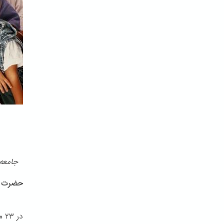
جامعه ب
حضرت ب