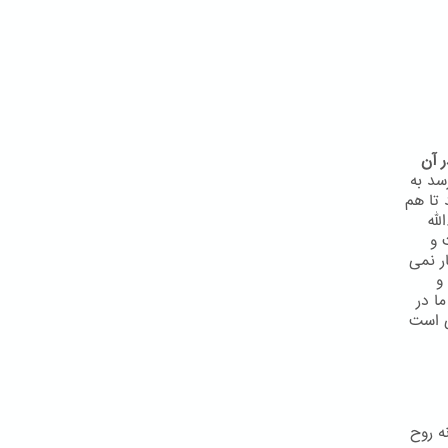
 آن
سد به
 تا هم
لّه
 و
ر نمی
و
ا در
ی است
ه روح