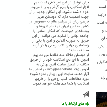
برای توفیق در این امر کافی است نرم
آمده
افزار اسکایپ را روی گوشی و یا کامپیوتر
خود داشته باشید. این امکان جدید از آن
رآیند.
جهت اهمیت دارد که دوستان عزیز
فارسی زبان در سراسر عالم به خصوص در
ته است
کشور مقدس ایران در تمام شهرها و
ت و
روستاهای دوردست که امکان تماس با
جامعه بهائی را ندارند می توانند از این
 آن
طریق به صورت آنلاین و امن با یکی از
راهنمایان بهایی کتب روحی را در گروه
. یکی
مطالعه نمایند.
 روی
از دوستان علاقه مند تقاضا می نماییم
آدرس یا آی دی اسکایپ خود را از طریق
ا و فرهنگهای
مکاتبه با ایمیل سایت آئین بهائی به
آدرس info@aeenebahai.org در اختیار ما
.
قرار دهند. سایت آیین بهائی نحوه شروع
راه
دوره مطالعات کتب روحی را از طریق
اسکایپ با شما هماهنگ خواهد نمود.
راه های ارتباط با ما