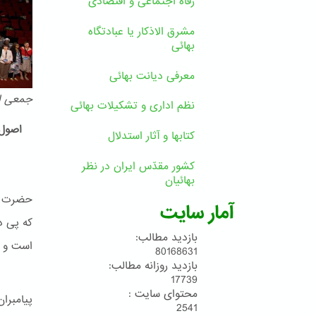
رفاه اجتماعی و اقتصادی
مشرق الاذکار یا عبادتگاه
بهائی
معرفی دیانت بهائی
جمعی از
نظم اداری و تشکیلات بهائی
اصول 
کتابها و آثار استدلال
کشور مقدّس ایران در نظر
بهائیان
حضرت بـ
آمار سایت
که پی د
بازدید مطالب:
است و پ
80168631
بازدید روزانه مطالب:
17739
محتوای سایت :
پیامبرا
2541