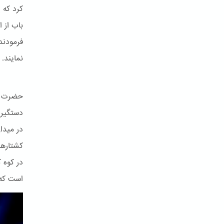
کرد که 
باب از 
فرمودند
نمایند.
حضرت با
کشتارها
در کوه 
است که 