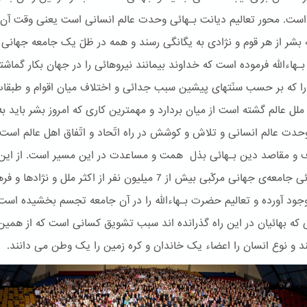
 است. محور تعالیم دیانت بـهائی وحدت عالم انسانی است یعنی وقت آن 
بشر از هر قوم و نژادی به یگانگی رسند و همه در ظلّ یک جامعه جهانی د
هاءالله فرموده است که خداوند بیمانند نیروهائی را در جهان بکار گماش
 را که بر حسب سنّتهای پیشین سبب جدائی و اختلاف میان اقوام و طبقا
ملل عالم گشته است از میان بردارد و مهمترین کاری که امروز بشر باید به
وحدت عالم انسانی و تلاش و کوشش در راه اتّحاد و اتّفاق اهل عالم است
ف و مقاصد دین بـهائی بذل همت و مساعدت در این مسیر است. از این
امر بـهائی جامعه‌ی جهانی مرکّبی بیش از 7 میلیون نفر از اکثر ملل و نژاده
جود آورده و تعالیم حضرت بـهاءالله را در آن جامعه تجسم بخشیده است
 که بهائیان در این راه گذرانده اند سبب تشویق کسانی است که از همین 
د و نوع انسان را اعضاء یک خاندان و کره زمین را یک وطن می دانند.