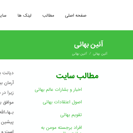
صفحه اصلی
مطالب
لینک ها
سای
رفتن
به
آئین بهائی
محتوای
اصلی
/
آئین بهائی
آئین بهائی
دیانت ب
مطالب سایت
آرمان ب
اخبار و بشارات عالم بهائى
زیرا در
اصول اعتقادات بهائی
موافق ب
بـهاءال
تقویم بهائی
پیشین چ
افراد برجسته مومن به
است و ر