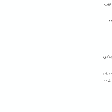
 لقب
ه
تاد و بالاخره کمتر از شش سال بعد در ۹ جولای ۱۸۵۰ ميلادي
 زرین
 شده