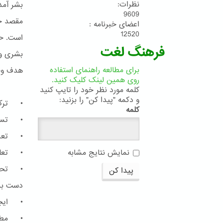
نظرات:
بشر آمده
9609
مقصد جم
اعضای خبرنامه :
12520
است. حا
فرهنگ لغت
بشری و 
برای مطالعه راهنمای استفاده
هدف وحد
روی همین لینک کلیک کنید.
کلمه مورد نظر خود را تایپ کنید
و دکمه "پیدا کن" را بزنید:
• ترک 
کلمه
• تساوی
• تعدیل
• تعلی
نمایش نتایج مشابه
• تحرّی
پیدا کن
دست برد
• ایجاد
• مطاب