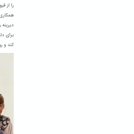
را از ق
همکاری 
دیرینه ر
برای دا
کند و ر