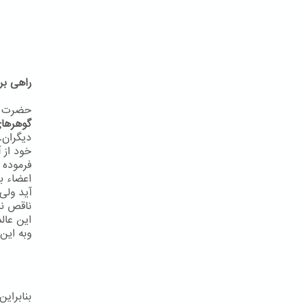
راهی بر
حضرت به
گوهرهای
دیگران.
خود از آ
فرموده 
اعضاء ب
آید ولی
ناقص نب
این عال
وبه اين 
بنابرای