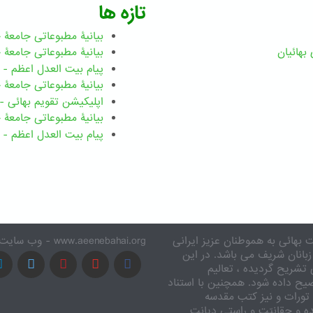
تازه ها
بیانیۀ مطبوعاتی جامعۀ جهانی ب
بهائيان
بیانیۀ مطبوعاتی جامعۀ جهانی بهائ
پیام بیت العدل اعظم - رضوان ۲۰۲۶ میلاد
بیانیۀ مطبوعاتی جامعۀ جهانی بهائ
اپلیکیشن تقویم بهائی - ۱۸۳ بدی
بیانیۀ مطبوعاتی جامعۀ جهانی بها
پیام بیت العدل اعظم - ۸ اسفند ۱۴۰۴
 بهائی به هموطنان عزیز ایرانی
www.aeenebahai.org - وب سایت معرفی آئین بهائی به زبان فارسی
زبانان شریف می باشد. در این
تشریح گردیده ، تعالیم
یح داده شود. همچنین با استناد
تورات و نیز کتب مقدسه
ه و حقانیّت و راستی دیانت