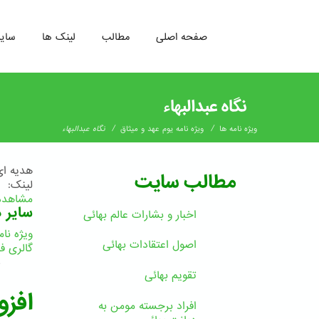
صفحه اصلی
مطالب
لینک ها
سای
رفتن
به
نگاه عبدالبهاء
محتوای
اصلی
/
/
ویژه نامه ها
ویژه نامه یوم عهد و میثاق
نگاه عبدالبهاء
هدیه ای
مطالب سایت
لینک:
مشاهده 
سایر د
اخبار و بشارات عالم بهائى
ویژه نام
اصول اعتقادات بهائی
گالری فی
3
تقویم بهائی
افزو
افراد برجسته مومن به