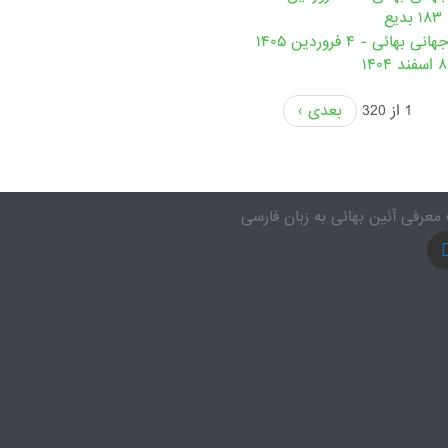
ع
ئی - ۴ فروردین ۱۴۰۵
1 از 320
بعدی ›