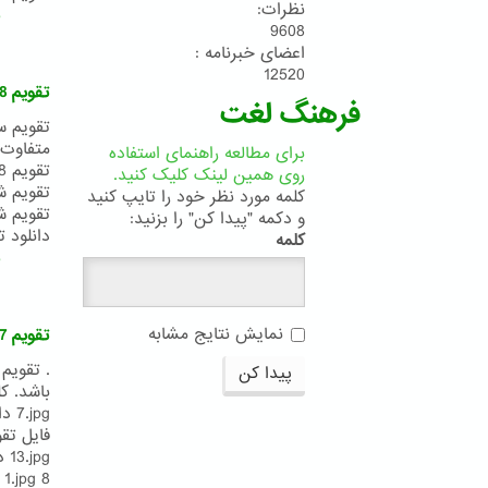
نظرات:
ب
9608
اعضای خبرنامه :
12520
تقویم 178 بدیع (1400 شمسی)
فرهنگ لغت
متفاوت)
برای مطالعه راهنمای استفاده
روی همین لینک کلیک کنید.
کلمه مورد نظر خود را تایپ کنید
و دکمه "پیدا کن" را بزنید:
دانلود ت
کلمه
ب
نمایش نتایج مشابه
تقویم 177 بدیع (1399 شمسی)
پیدا کن