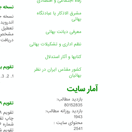
رفاه اجتماعی و اقتصادی
نسخه جدید
مشرق الاذکار یا عبادتگاه
بهائی
اندروید
تعطیل ا
معرفی دیانت بهائی
مشخص شد
دریافت کنید: لینک gle Play
نظم اداری و تشکیلات بهائی
ب
کتابها و آثار استدلال
تقویم بهائی ۰
کشور مقدّس ایران در نظر
بهائیان
1. 2. 3. 4. 5. 6. 7. 8. 9.
ب
آمار سایت
بازدید مطالب:
تقویم ۱۷۹ بدیع (۱۴۰۱ شمسی)
80152835
بازدید روزانه مطالب:
1943
محتوای سایت :
2541
تقویم شماره ۱۲ تقویم شماره ۱۳ تقوی