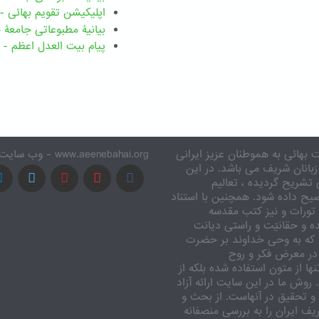
اپلیکیشن تقویم بهائی - ۱۸۳ بدی
بیانیۀ مطبوعاتی جامعۀ جهانی بها
پیام بیت العدل اعظم - ۸ اسفند ۱۴۰۴
 بهائی به هموطنان عزیز ایرانی
www.aeenebahai.org - وب سایت معرفی آئین بهائی به زبان فارسی
زبانان شریف می باشد. در این
تشریح گردیده ، تعالیم
یح داده شود. همچنین با استناد
تورات و نیز کتب مقدسه
ه و حقانیّت و راستی دیانت
 که به وحی خداوند بر حضرت
در معرض فکر و روح
ا از متون استفاده شده بلکه از
وش ما در این سایت ارائه آزاد
 تحقیق در آنهاست. از بحث و
ف ایران را به بررسی منصفانه