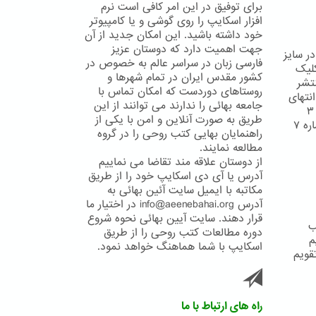
برای توفیق در این امر کافی است نرم
افزار اسکایپ را روی گوشی و یا کامپیوتر
خود داشته باشید. این امکان جدید از آن
جهت اهمیت دارد که دوستان عزیز
چاپ در سایز
فارسی زبان در سراسر عالم به خصوص در
کلیک
کشور مقدس ایران در تمام شهرها و
تشر
روستاهای دوردست که امکان تماس با
نتهای
جامعه بهائی را ندارند می توانند از این
مطلب کلیک کنید. تقویم بهائی شماره ۱ تقویم بهائی شماره ۲ تقویم بهائی شماره ۳
طریق به صورت آنلاین و امن با یکی از
تقویم بهائی شماره ۴ تقویم بهائی شماره ۵ تقویم بهائی شماره ۶ تقویم بهائی شماره ۷
راهنمایان بهایی کتب روحی را در گروه
مطالعه نمایند.
از دوستان علاقه مند تقاضا می نماییم
آدرس یا آی دی اسکایپ خود را از طریق
مکاتبه با ایمیل سایت آئین بهائی به
آدرس info@aeenebahai.org در اختیار ما
قرار دهند. سایت آیین بهائی نحوه شروع
ب
دوره مطالعات کتب روحی را از طریق
بهائی شماره ۳ تقویم
اسکایپ با شما هماهنگ خواهد نمود.
ویم بهائی شماره ۵ تقویم بهائی شماره ۶ تقویم بهائی شماره ۷ تقویم
راه های ارتباط با ما