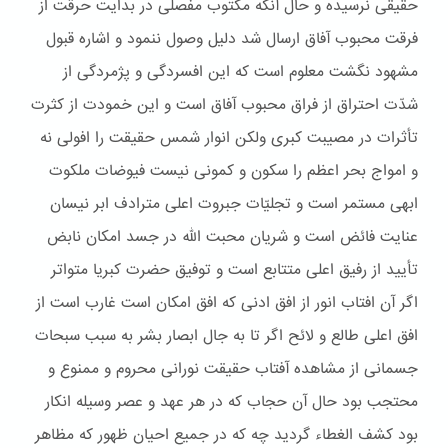
حقیقی نرسیده و حال آنکه مکتوب مفصلی در بدایت حرقت از
فرقت محبوب آفاق ارسال شد دلیل وصول ننمود و اشاره قبول
مشهود نگشت معلوم است که این افسردگی و پژمردگی از
شدّت احتراق از فراق محبوب آفاق است و این خمودت از کثرت
تأثرات در مصیبت کبری ولکن انوار شمس حقیقت را افولی نه
و امواج بحر اعظم را سکون و کمونی نیست فیوضات ملکوت
ابهی مستمر است و تجلیّات جبروت اعلی مترادف ابر نیسان
عنایت فائض است و شریان محبت الله در جسد امکان نابض
تأیید از رفیق اعلی متتابع است و توفیق حضرت کبریا متواتر
اگر آن افتاب انور از افق ادنی که افق امکان است غارب است از
افق اعلی طالع و لائح اگر تا به جال ابصار بشر به سبب سبحات
جسمانی از مشاهده آفتاب حقیقت نورانی محروم و ممنوع و
محتجب بود حال آن حجاب که در هر عهد و عصر وسیله انکار
بود کشف الغطاء گردید چه که در جمیع احیان ظهور که مظاهر