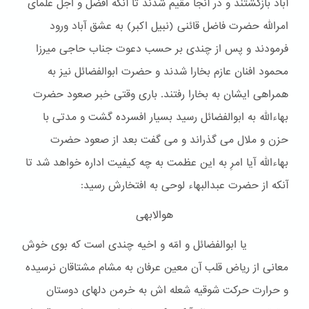
آباد بازگشتند و در آنجا مقیم شدند تا آنکه افضل و اجل علمای
امرالله حضرت فاضل قائنی (نبیل اکبر) به عشق آباد ورود
فرمودند و پس از چندی بر حسب دعوت جناب حاجی میرزا
محمود افنان عازم بخارا شدند و حضرت ابوالفضائل نیز به
همراهی ایشان به بخارا رفتند. باری وقتی خبر صعود حضرت
بهاءالله به ابوالفضائل رسید بسیار افسرده گشت و مدتی با
حزن و ملال می گذراند و می گفت بعد از صعود حضرت
بهاءالله آیا امرِ به این عظمت به چه کیفیت اداره خواهد شد تا
آنکه از حضرت عبدالبهاء لوحی به افتخارش رسید:
هوالابهی
یا ابوالفضائل و امّه و اخیه چندی است که بوی خوش
معانی از ریاض قلب آن معین عرفان به مشام مشتاقان نرسیده
و حرارت حرکت شوقیه شعله اش به خرمن دلهای دوستان