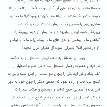
(کاغذ) رقم زد و به حضور حضرت بهاءالله فرستاد. "ربّنا انّنا
سمعنا منادیا ینادی للایمان أن آمنوا بربّکم فآمنّا و ربّنا فاغفر لنا
ذنوبنا و کفّر عنّا سیّئاتنا و توفّنا مع الأبرار" (پروردگارا! ما صدای
منادی (تو) را شندیم که به ایمان دعوت می کرد که: «به
پروردگار خود، ایمان بیاورید!» و ما ایمان آوردیم؛ پروردگارا!
گناهان ما را ببخش! و بدی های ما را بپوشان! و ما را با نیکان
(و در مسیر آنها) بمیران! سوره آل عمران قرآن مجید)
چون ابوالفضائل به شعله ایمان مشتعل و به جذوه
نار عرفان حضرت رحمان مشتعل شد دامن صبر و اصطبار از
کف بداد و نور ایمانش را پنهان نتوانست. از اینرو شب و روز به
تبلیغ پرداخت و اراده نمود که جمعی دیگر را چون خود به دور
این مائده آسمانی جمع نماید و دوستان و طلّاب علم را که
نزدش تحصیل می نمودند پروانهء این شمع سازد. کم کم نور
باهرش چشمان اهل انکار را خیره کرد و آوازه ایمانش مشتهر