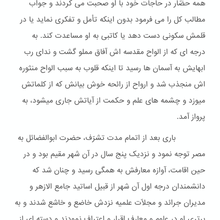
همه حضّار در حاجات خود با او صحبت می کردند و جواب
مطالب کل را می فرمود بدون اینکه تأمل و تفکری نماید یا در
قلمش سکونی دست دهد یا کاتبی به او مساعدت کند. به
درجه ای که از الواح مقدسه اش آفاق مملو گشت و ندای رب
ابهایش به آسمان ها رسید تا اینکه قلوب به سبب الواح منثوره
اش منجذب شد و ارواح از رائحه خوش بیانش که از کلماتش
میوزد و چشمه های علم و حکمت از آیاتش جاری میشود، به
پرواز آمد.
باری بعد از اتمام مدت تشرّف، حضرت ابوالفضائل به
مصر توجه نمود و نزدیک پنج سال در آن شهر مقیم بود و در
حین اقامت، آوازه معارفش به همگی رسید و چنان شد که
دانشمندان درجه اول آن شهر از قبیل اساتید جامع الازهر و
مدیران جرائد و مجلّات علمیه نزدش خاضع و خاشع شدند و به
برتری او در علوم و معارف اقرار و اعتراف نمودند و دسته ای از