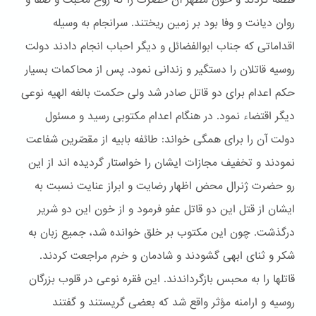
قطعه کردند و خون مطهر آن حضرت را که روح محبت و صفا و
روان دیانت و وفا بود بر زمین ریختند. سرانجام به وسیله
اقداماتی که جناب ابوالفضائل و دیگر احباب انجام دادند دولت
روسیه قاتلان را دستگیر و زندانی نمود. پس از محاکمات بسیار
حکم اعدام برای دو قاتل صادر شد ولی حکمت بالغه الهیه نوعی
دیگر اقتضاء نمود. در هنگام اعدام مکتوبی رسید و مسئول
دولت آن را برای همگی خواند: طائفه بابیه از مقصّرین شفاعت
نمودند و تخفیف مجازات ایشان را خواستار گردیده اند از این
رو حضرت ژنرال محض اظهار رضایت و ابراز عنایت نسبت به
ایشان از قتل این دو قاتل عفو فرمود و از خون این دو شریر
درگذشت. چون این مکتوب بر خلق خوانده شد، جمیع زبان به
شکر و ثنای ابهی گشودند و شادمان و خرم مراجعت کردند.
قاتلها را به محبس بازگرداندند. این فقره نوعی در قلوب بزرگان
روسیه و ارامنه مؤثر واقع شد که بعضی گریستند و گفتند