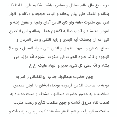
در جمیع ملل عالم مماثل و مقامی نباشد نشکره علی ما انطقک
بثنائه و اقامک علی بیان برهانه و اثبات حججه و دلائله و اظهار
امره عن ملکوت خلقه ولو کان للناس آذان واعیة و عقول زکیه و
نفوس مطمئنه و قلوب صافیه لکفتهم هذا الرساله و انی لاتضرع
الی الله ان یجعلک آیة الهدی و رایة التقی و منار العرفان و
مطلع الایقان و ممهد الطریق و الدال علی سواء السبیل بین ملأ
الوجود و قائد جنود الحیات فی ملکوت الشهود انّه مؤیّد من
یشاء و انّه لعلی کل شیء قدیر و البهاء علیک ع ع
چون حضرت عبدالبهاء جناب ابوالفضائل را امر به
توجه به ساحت اقدس فرموده بودند، ایشان به ارض مقدس
شتافتند و به حضور حضرت عبدالبهاء مشرّف و مدت ده ماه به
نعمت لقاء مرزوق گشت و چون عظمت شأن و رفعت منزلت
طلعت میثاق را به چشم ظاهر مشاهده کرد، روحی تازه یافت و