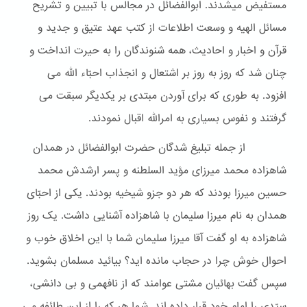
مستفیض میشدند. ابوالفضائل در مجالس با تبیین و تشریح
مسائل الهیه و وسعت اطلاعات از کتب عهد عتیق و جدید و
قرآن و اخبار و احادیث، همه شنوندگان را به حیرت انداخت و
چنان شد که روز به روز بر اشتعال و انجذاب احبّاء الله می
افزود. به طوری که برای آوردن مبتدی بر یکدیگر سبقت می
گرفتند و نفوس بسیاری به امرالله اقبال نمودند.
از جمله تبلیغ شدگان حضرت ابوالفضائل در همدان
شاهزاده محمد میرزای مؤید السلطنه و پسر ارشدش محمد
حسین میرزا بودند که هر دو جزو شیخیه بودند. یکی از احبّای
همدان به نام میرزا سلیمان با شاهزاده آشنایی داشت. یک روز
شاهزاده به او گفت آقا میرزا سلیمان شما با این اخلاق خوب و
احوال خوش چرا در حجاب مانده اید؟ بیائید مسلمان بشوید.
سپس گفت بهائیان مشتی عوامند که از نافهمی و بی دانشی،
سیّدی را امام خود قرار داده اند. شما هر که را از این طائفه می