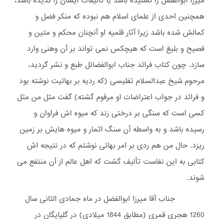
میرزا ابوالفضل را نشنیده باشد یا تألیفات ایشان را ندیده باشد،
همچنین احدی از علمای اسلام هم نبوده که منکر فضل و
کمالش شده باشد زیرا آثار قلمیه او آنچنان محکم و متین و
فصیح و بلیغ است که هیچکس نمی تواند بر آن وهنی وارد
سازد. چون کتاب فرائد جناب ابوالفضائل طبع و نشر گردید،
مرحوم شیخ عبدالسلام تفلیسی (که ردیه بر بهائیت نوشته بود
و فرائد در جواب اعتراضات او مرقوم گشته) گفت مثل من مثل
کسی است که سنگی بر درختی زند که میوه اش فراوان و
رسیده باشد و به واسطه آن سنگ اثمار و میوه هایش بر زمین
ریزد. حال من هم ردی بر امر بهائی نوشتم که در نتیجه اش
کتابی به این نفاست تألیف گشت که اهل عالم از آن منتفع می
شوند.
جناب آقا میرزا ابوالفضل در ماه جمادی الثانی سال
1260 هجری قمری (مطابق 1844 میلادی) در گلپایگان در