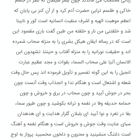
ربانی محتجب می ماندند چون بصر شیطان که نظر در جسم
خاکی و طلسم ترابی حضرت آدم کرد و از آن کنز بی پایان که
اعظم موهبت الهیه و اشرف منقبت انسانیه است کور و نابینا
شد و خلقتنی من نار و خلقته من طین گفت باری مقصود این
است که در رساله ایقان هیکل بشری را به منزله سحاب شمرده
اند و حقیقت نورانیه را به منزله آفتاب و حینئذ تشهدون ابن
الانسان آتیا علی سحاب السماء بقوات و مجد عظیم عبارت
انجیل را به این گونه تفسیر و تأویل فرموده اند پس حال وقت
شعله و اشتعال است و هنگام ندا و انجذاب وقت آنست چون
بحر در جوش آیید و چون سحاب در برق و خروش و چون
حمامه حدیقه وفا در نغمه و ترانه بکوشید و چون طیور سماء
بقا در تغرد و نوا آیید ای بلبلان گلزار هدایت و ای هدهدان
سبای عنایت وقت جوش و خروش است و هنگام نغمه و آهنگ
است دلتنگ منشینید و محزون و دلخون مخسبید پرواز به اوج