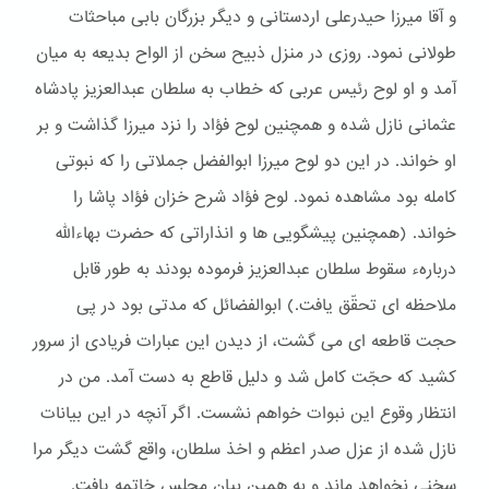
و آقا میرزا حیدرعلی اردستانی و دیگر بزرگان بابی مباحثات
طولانی نمود. روزی در منزل ذبیح سخن از الواح بدیعه به میان
آمد و او لوح رئیس عربی که خطاب به سلطان عبدالعزیز پادشاه
عثمانی نازل شده و همچنین لوح فؤاد را نزد میرزا گذاشت و بر
او خواند. در این دو لوح میرزا ابوالفضل جملاتی را که نبوتی
کامله بود مشاهده نمود. لوح فؤاد شرح خزان فؤاد پاشا را
خواند. (همچنین پیشگویی ها و انذاراتی که حضرت بهاءالله
دربارهء سقوط سلطان عبدالعزیز فرموده بودند به طور قابل
ملاحظه ای تحقّق یافت.) ابوالفضائل که مدتی بود در پی
حجت قاطعه ای می گشت، از دیدن این عبارات فریادی از سرور
کشید که حجّت کامل شد و دلیل قاطع به دست آمد. من در
انتظار وقوع این نبوات خواهم نشست. اگر آنچه در این بیانات
نازل شده از عزل صدر اعظم و اخذ سلطان، واقع گشت دیگر مرا
سخنی نخواهد ماند و به همین بیان مجلس خاتمه یافت.