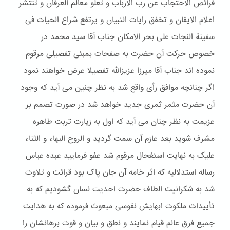
فرائص الاحتجاب عن رب الارباب و تعلو معالم العرفان و تنتشر
اعلام الایقان و تخفق رایات التبیان و یرتفع شراع الحیات فی
سفینة النجات علی بحر الامکان جناب آقا سید محمد در
خصوص حرکت آن حضرت به صفحات بمبئی تفصیلی مرقوم
نموده اند جناب آقا میرزا عزیزالله تفصیلا عرض خواهند نمود
اگر چنانچه موافق رأی واقع شد به نظر چنین می آید که وجود
آن حضرت مثمر ثمری جدید خواهد شد در صورت تصمم بر
عزیمت به نظر چنان می آید که اول به زیارت تربت طاهره
مشرف شوید بعد عازم آن سمت گردید و الروح البهاء و الثناء
علیک به نهایت استغحال مرقوم شد عفو فرمایید عبده عباس
رساله استدلالیه که اثر خامه آن جان پاک بود قرائت و تلاوت
شد به شکرانیت الطاف حضرت احدیت لسان گشودیم که به
تأییدات ملکوت ابهایش نفوسی مبعوث فرموده که به هدایت
جمیع فرق عالم قیام نمایند و نطق و بیان و قوت برهانشان را