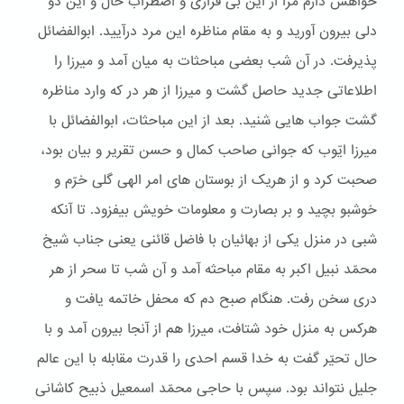
خواهش دارم مرا از این بی قراری و اضطراب حال و این دو
دلی بیرون آورید و به مقام مناظره این مرد درآیید. ابوالفضائل
پذیرفت. در آن شب بعضی مباحثات به میان آمد و میرزا را
اطلاعاتی جدید حاصل گشت و میرزا از هر در که وارد مناظره
گشت جواب هایی شنید. بعد از این مباحثات، ابوالفضائل با
میرزا ایّوب که جوانی صاحب کمال و حسن تقریر و بیان بود،
صحبت کرد و از هریک از بوستان های امر الهی گلی خرّم و
خوشبو بچید و بر بصارت و معلومات خویش بیفزود. تا آنکه
شبی در منزل یکی از بهائیان با فاضل قائنی یعنی جناب شیخ
محمّد نبیل اکبر به مقام مباحثه آمد و آن شب تا سحر از هر
دری سخن رفت. هنگام صبح دم که محفل خاتمه یافت و
هرکس به منزل خود شتافت، میرزا هم از آنجا بیرون آمد و با
حال تحیّر گفت به خدا قسم احدی را قدرت مقابله با این عالم
جلیل نتواند بود. سپس با حاجی محمّد اسمعیل ذبیح کاشانی