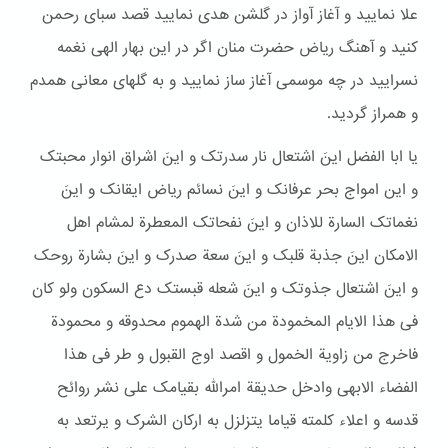
علا نمایید و آغاز آواز در گلشن هدی نمایید قصد سبای رحمن
کنید و آهنگ ریاض حضرت منان اگر در این بهار الهی نغمه
نسرایید در چه موسمی آغاز ساز نمایید و به گلهای معانی همدم
و همراز گردید.
یا ابا الفضل اینَ اشتعال نار سدرتک و اینَ اشراق انوار محبتک
و این امواج بحر عرفانک و اینَ نسائم ریاض ایقانک و اینَ
نغماتک السارة للاذان و اینَ نفحاتک المعطرة لمشام اهل
الامکان اینَ جذبة قلبک و اینَ سعة صدرک و اینَ بشارة روحک
و اینَ اشتعال جذوتک و اینَ شعله قبستک دع السکون ولو کان
فی هذا الایام المخمودة من شدة الهموم محدوقه و محمودة
فاخرج من زاویة الخمول و اقصد اوج القبول و طر فی هذا
الفضاء الابهی وادخل حدیقة امرالله بقیامک علی نشر روائح
قدسه و اعلاء کلمته قیاما یتزلزل به ارکان الشرک و یرتعد به