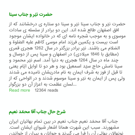
حاج
سیّد
حضرت نیّر و جناب سینا
جواد
کربلائی
حضرت نیّر و جناب سینا نیّر و سینا دو ستاره ی درخشانند که از
افق اصفهان طالع شده اند. این دو برادر از سلسله ی سادات
موسوی و به موجب شجره نامه ای که در خانواده ایشان موجود
است بیست و یکمین فرزند امام موسی کاظم علیه الصّلوة و
السّلام می باشند. نیّر برادر بزرگتر در سال 1262 هجری قمری
(مطابق با 1846 میلادی) در اصفهان و سینا پس از دوسال و
چند ماه در سال 1264 هجری به دنیا آمد. اسم نیّر محمود و
سینا نامش حاج سیّد اسمعیل بود و هر دو تا اوایل ایّام یعنی
تا قبل از فوز به شرف ایمان به نام مادریشان نامیده می شدند
ولی پس از ایمان به نیّر و سینا موسوم شدند و در الواحی که از
لسان عظمت به اعزاز آن دو بزرگوار...
Read more
about
12364 reads
حضرت
نیّر
و
شرح حال جناب آقا محمّد نعیم
جناب
سینا
جناب آقا محمّد نعیم جناب نعیم در بین تمام بهائیان ایران
مشهورند. سبب این شهرت همانا اشعار شیوای ایشان است.
نونهالان بهائی آن را فرا می گیرند و جوانان و پیران از خواندن