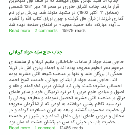
جناب آقا سیّد عباس علوی میباشد که در صف اول متبحرین
قرار دارند. جناب اشراق خاوری در سحر 18 مهر 1281 شمسی
(مطابق 11 اکتبر 1902) در مشهد متولد شد. پدرش برای نام
گذاری فرزند از قرآن فال گرفت و چون اوراق کتاب الله را گشود
آیهء مبارکهء «انّه حمید مجید» در ابتدای صفحه دیده شد،...
Read more
about
2 comments
15979 reads
جناب
عبدالحمید
اشراق
جناب حاج سیّد جواد کربلائی
خاوری
حاجی سیّد جواد از سادات طباطبائی مقیم کربلا و از سلسله ی
مرحوم بحر العلوم معروف بوده اند و اجداد پدری اش در کربلا
همگی از بزرگان علما و فقها بر مذهب شیعه اثنی عشریه بوده
اند. حاجی سیّد جواد از ابتدای جوانی، خدمت شیخ احمد
احسائی مشرف شدند ولی نزد ایشان درس نخواندند و فقه و
اصول و مبادی علوم عربی را در نزد نزدیکان خود و سایر علمای
عراق بر مذهب اثنی عشریه تحصیل نمودند و معارف روحانی را
نزد سیّد کاظم رشتی دریافتند به نوعی که از شاگردان معروف
آن حضرت محسوب گشتند و بعد به ایران مسافرت کردند و در
محافل و دروس علمای ایران داخل شدند و در شیراز در خدمت
حضرت باب در حینی که سن مبارکشان هشت نه سال بود...
Read more
about
1 comment
12486 reads
جناب