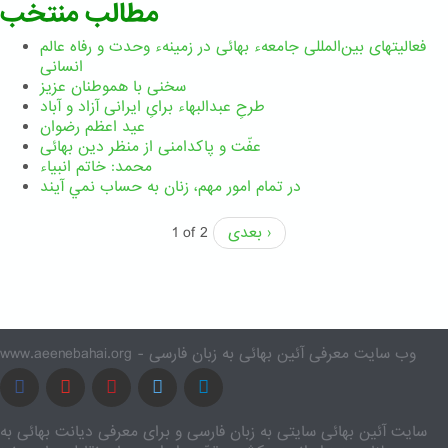
مطالب منتخب
فعالیتهای بین‌المللی جامعهء بهائی در زمینهء وحدت و رفاه عالم
انسانی
سخنی با هموطنان عزیز
طرحِ عبدالبهاء برایِ ایرانی آزاد و آباد
عید اعظم رضوان
عفّت و پاکدامنی از منظر دین بهائی
محمد: خاتم انبیاء
در تمام امور مهم،‌ زنان به حساب نمي آيند
بعدی ›
1 of 2
www.aeenebahai.org - وب سایت معرفی آئین بهائی به زبان فارسی
سایت آئین بهائی سایتی به زبان فارسی و برای معرفی دیانت بهائی به