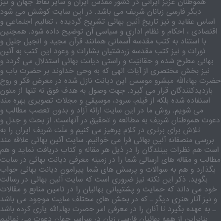
هموطنان عزیز ایرانی در کشور مقدّس ایران و سایر نقاط جهان و نیز
دیگر فارسی زبانان شریف می باشد. در این سایت کوشش می شود
اساس عقاید و نیز تاریخ آئین بهائی تشریح گردیده ، تعالیم اجتماعی و
اقتصادی ، احکام و نظام اداری و سیاسی آن توضیح داده شود. همچنین
با استناد به کتب مقدسه آسمانی همانند قرآن مجید و انجیل جلیل و
تورات و نیز کتب مقدسه زردشتیان بشارات و وعود این کتب به آئین
بهائی مطرح شده و حقانیّت و راستی دیانت بهائی استدلال می گردد و
نیز بخش مختصری از آیات الهی که به وحی خداوند بر حضرت باب و
حضرت بهاءالله مبشرو موسس این دیانت نازل شده در معرض فکر و روح
بازدیدکنندگان قرار می گیرد. جهت وصول به هدف فوق نه تنها از متون
استفاده شده بلکه از فیلم، سرود، موسیقی و مجلات تصویری بهره مند
می شویم. روش ما در این سایت ارائه آزاد و بدون تعصب مطالب و
دعوت هموطنان شریف به مطالعه و تحقیق در آنهاست. از بحث و جدل و
تلاش برای برتری در کلام پرهیز می کنیم و ملّت شریف ایران را به
بررسی منصفانه آئین بهائی فرا می خوانیم. سایت آئین بهائی علاقه مند
است هم نظرات بینندگان را در ذیل هر مقاله و کتاب دریافت نماید و هم
مطالب و مقاله های ارسالی شما را در زمینه معرفی دیانت بهائی در سایت
بگذارد و هم به سوالات و پرسش های شما پیرامون دیانت بهائی جواب
بگوید. ذکر این نکته نیز ضروری است که سایت آئین بهائی در رسالت
خود می داند که حمایت و پشتیبانی بهائیان را در تامین منابع و مقالات
و نیز آثار هنری دیگر ـ که در بخش های مختلف سایت موجود می باشد
ـ به عهده بگیرد تا آنان را در معرفی امر حضرت بهاءالله یاری کرده باشد
بنابراین از همه بهائیان فارسی زبان در سراسر جهان دعوت می نمائیم