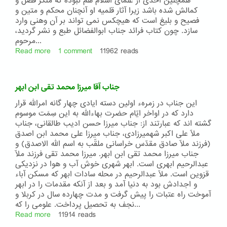
همچنین احدی از علمای اسلام هم نبوده که منکر فضل و
آقا
کمالش شده باشد زیرا آثار قلمیه او آنچنان محکم و متین و
سیّد
فصیح و بلیغ است که هیچکس نمی تواند بر آن وهنی وارد
مصطفی
سازد. چون کتاب فرائد جناب ابوالفضائل طبع و نشر گردید،
شهید
مرحوم...
رومی
Read more
about
1 comment
11962 reads
حضرت
ابوالفضائل
گلپایگانی
جناب آقا میرزا محمد تقی ابن ابهر
این جناب در زمرهء اولین دسته ایادی چهار گانه امرالله قرار
دارد که در اواخر ایّام حضرت بهاءالله به این سِمَت موسوم
گشته اند که عبارتند از: جناب میرزا حسن ادیب طالقانی، جناب
ملّا علی اکبر شهمیرزادی، جناب میرزا علی محمد ابن اصدق
(فرزند ملّا صادق مقدّس خراسانی ملقّب به اسم الله الاصدق) و
جناب میرزا محمد تقی ابن ابهر. میرزا محمد تقی فرزند ملّا
عبدالرحیم ابهری است. ابهر شهری خوش آب و هوا در نزدیکی
قزوین است. ملّا عبدالرحیم در محله سادات ابهر که مسکن آباء
و اجدادش بود به دنیا آمد و بعد از آنکه مقدمات را در ابهر
آموخت راه عتبات را پیش گرفت و مدت چهارده سال در کربلا و
نجف به تحصیل پرداخت. علومی را که...
Read more
about
11914 reads
جناب