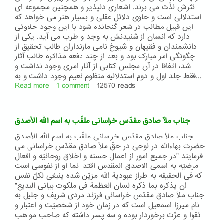
نثرش لذّت می برند. اشعاری دلپذیر و همچنین مجموعه ای
استدلالی است و حاوی دلائل عقلی و بسیار هنر می خواهد که
این قبیل مطالب در شعر گنجانده شود با این وجود حلاوتی
دارد که انسان از شنیدنش به وجد و طرب می آید. یکی از
دانشمندان و فقیهان و شیوخ نامی مازنداران طالب تحقیق از
چگونگی امر مبارک بود و بعد از چند دفعه مذاکره طالب آثار
شد، اتفاقا در آن مجلس کتابی از آثار امری وجود نداشت و
فقط جلد اول و دوم استدلالیه منظوم نعیم وجود داشت و به...
Read more
about
1 comment
12570 reads
شرح
حال
جناب
جناب ملّا صادق مقدّس خراسانی ملقّب به اسم الله الأصدق
آقا
محمّد
جناب ملّا صادق مقدّس خراسانی ملقّب به اسم الله الأصدق
نعیم
حضرت بهاءالله در لوحی در حقّ ملّا صادق مقدّس خراسانی می
فرمایند "در جمیع امور از اعمال حسنه و اخلاق روحانیّه و افعال
مرضیّه به اسمی الاصدق المقدس اقتدا نما او از نفوسی است
که فی الحقیقه به طراز عبودیة الله مزیّن شده ینبغی لکلّ نفس
ان یذکره بما ذکره لسان العظمة فی ملکوت بیانی البدیع"
جناب ملّا صادق مقدّس خراسانی فرزند مردی شریف و جلیل به
نام میرزا اسمعیل است که در زمان خود از شخصیّت و اعتبار و
تقوا و عزّت برخوردار بوده و سه پسر داشته که صاحب مواهب