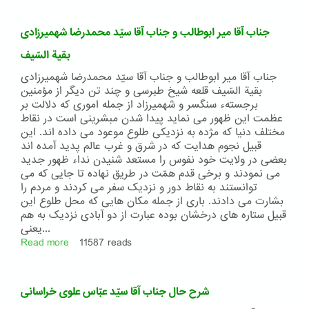
آقا
میرزا
جناب آقا میر ابوطالب و جناب آقا سیّد محمدرضا شهمیرزادی
محمد
تقی
بقیة السّیف
ابن
جناب آقا میر ابوطالب و جناب آقا سیّد محمدرضا شهمیرزادی
ابهر
بقیة السّیف قلعه شیخ طبرسی و چند تن دیگر از مؤمنین
برجستهء سنگسر و شهمیرزاد از جمله اموری که دلالت بر
عظمت این ظهور می نماید پیدا شدن مبشرینی است در نقاط
مختلف دنیا که مژده به نزدیکی طلوع موعود می داده اند. این
قبیل نجوم هدایت که در شرق و غرب عالم پدید آمده اند
بعضی در ولایت خود نفوس را مستعد شنیدن نداء ظهور جدید
می نمودند و برخی قدم همّت در طریق نهاده تا جایی که می
توانستند به نقاط دور و نزدیک سفر می کردند و مردم را
بشارت می دادند. باری از جمله مکان هایی که محل طلوع این
قبیل ستاره های درخشان بوده عبارت از دو آبادی نزدیک به هم
یعنی...
Read more
about
11587 reads
جناب
آقا
میر
شرح حال جناب آقا سیّد عبّاس علوی خراسانی
ابوطالب