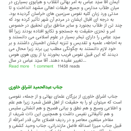
و
ایمان آقا سیّد عباس به امر بهائی انقلاب و هیایوی بسیاری در
جناب
میان طلّاب مدارس و جمیع طبقات اهالی مشهد انداخت و تا
آقا
مدتی ورد زبان کلیه نفوس سرزمین های خراسان گردیده بود.
سیّد
به درجه ای اقبال ایشان در مردم آن شهر تأثیر کرده بود که
محمدرضا
چند تن از طلّاب بجنورد و سایر مناطق برای تحقیق در خصوص
شهمیرزادی
امر و تحرّی حقیقت به جستجو و تکاپو افتاده بودند زیرا آقا
بقیة
سیّد عبّاس را دارای تبحّر بسیار در علوم اسلامی می دانستند و
السّیف
به احاطهء علمیه و تقدیس و تنزیه ایشان اطمینان داشتند و بر
خود لازم دانستند به چگونگی مطلب پی برند زیرا محال می
دیدند که این قبیل نفوس فریب بخورند یا از روی هوی هوس
تغییر عقیده دهند. آقا سیّد عباس در سال...
Read more
about
1 comment
11458 reads
شرح
حال
جناب
جناب عبدالحمید اشراق خاوری
آقا
سیّد
جناب اشراق خاوری از بزرگان علمای بهائی و از جملهء نفوسی
عبّاس
است که میتوان او را به حقیقت از اهل فضل شمرد زیرا هم علم
علوی
و اطلاعی وسیع و هم نطق و بیانی فصیح و هم انشائی سلیس
خراسانی
و هم تألیفاتی نفیس داشت و همچنین این ذات شریف از
مفاخر مبلغین معاصر و در ردیف فضلای عالی قدر امرالله از
قبیل جناب میرزا اسدالله فاضل مازندرانی، جناب وحید کشفی و