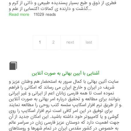
فطری از ذوق و طبع بسیار پسندیده طبیعی و ذاتی از کرم و
گذشت و دارنده ی کمالات اکتسابی از علم و...
Read more
about
11029 reads
جناب
ملّا
صادق
مقدّس
1
2
next
last
خراسانی
ملقّب
به
اسم
الله
الأصدق
آشنایی با آیین بهائی به صورت آنلاین
سایت آئین بهائی با کمال سرور به استحضار هم وطنان عزیز و
شریف در ایران و خارج ایران می رساند که امکانی را فراهم
نموده است تا همه فارسی زبانان اعم از ایرانی و غیر ایرانی
بتوانند برای مطالعه و تحقیق درباره امر بهائی به صورت آنلاین
و از طریق نرم افزار اسکایپ سلسه کتب روحی را مطالعه نمایند.
برای توفیق در این امر کافی است نرم افزار اسکایپ را روی
گوشی و یا کامپیوتر خود داشته باشید. این امکان جدید از آن
جهت اهمیت دارد که دوستان عزیز فارسی زبان در سراسر عالم
به خصوص در کشور مقدس ایران در تمام شهرها و روستاهای