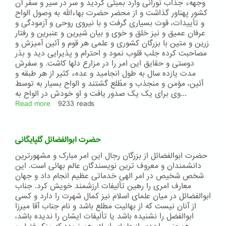
وجههء جذاب نورانی وارد بمبئی گردید و سر در سیر و سفر آن
کشور پهناور گذاشت و از محضر حضرت بهاءالله به وصول الواح
و تأییدات، قوت بسیاری گرفت و با نیروی روحی و آزمودگی و
عرفان عمیق و نیز خلق و خوی و بیان شیرین و عنبرین و رفتار
زرین و متین با بزرگان کشوری و علمی هر قوم و آئین آمیزش و
مصاحبت کرده جلب قلوب نمود و احترام و پذیرایی دید و بذر
دوستی و حقایق این امر را در مزارع دلها کاشت. و سفرش
مدت یازده سال به طول انجامید و عدهء کثیر از هر طبقه و
آئین، مؤمن و منجذب و مطّلع گشتند و الواح بسیار به توسط
وی برای یک یک صدور یافت و او خودش در الواح به...
Read more
about
9233 reads
شرح
حال
جناب
حضرت ابوالفضائل گلپایگانی
سلیمان
خان
حضرت ابوالفضائل از بزرگان رجال این امر مبارک و مشهورترین
تنکابنی
دانشمندان و معروف ترین نویسندگان عالم بهائی است. این
ملقّب
شخص شخیص در امر الهی خدماتی عظیم انجام داد و جهان
به
معارف امری را رهین تألیفات ارزشمند خویش کرد. جناب
جمال
ابوالفضائل در میان علمای اسلام نیز کمال شهرت را دارد و کسی
الدّین
از آنان نیست که از بهائیت مطلع باشد و نام جناب آقا میرزا
و
ابوالفضل را نشنیده باشد یا تألیفات ایشان را ندیده باشد،
جناب