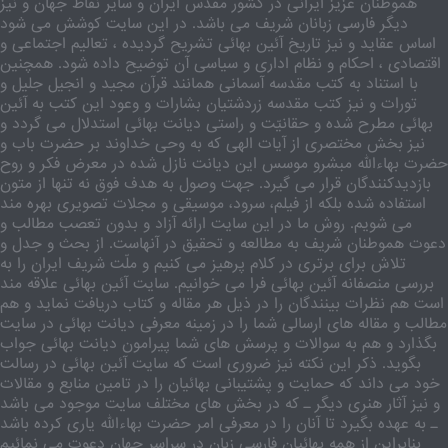
هموطنان عزیز ایرانی در کشور مقدّس ایران و سایر نقاط جهان و نیز
دیگر فارسی زبانان شریف می باشد. در این سایت کوشش می شود
اساس عقاید و نیز تاریخ آئین بهائی تشریح گردیده ، تعالیم اجتماعی و
اقتصادی ، احکام و نظام اداری و سیاسی آن توضیح داده شود. همچنین
با استناد به کتب مقدسه آسمانی همانند قرآن مجید و انجیل جلیل و
تورات و نیز کتب مقدسه زردشتیان بشارات و وعود این کتب به آئین
بهائی مطرح شده و حقانیّت و راستی دیانت بهائی استدلال می گردد و
نیز بخش مختصری از آیات الهی که به وحی خداوند بر حضرت باب و
حضرت بهاءالله مبشرو موسس این دیانت نازل شده در معرض فکر و روح
بازدیدکنندگان قرار می گیرد. جهت وصول به هدف فوق نه تنها از متون
استفاده شده بلکه از فیلم، سرود، موسیقی و مجلات تصویری بهره مند
می شویم. روش ما در این سایت ارائه آزاد و بدون تعصب مطالب و
دعوت هموطنان شریف به مطالعه و تحقیق در آنهاست. از بحث و جدل و
تلاش برای برتری در کلام پرهیز می کنیم و ملّت شریف ایران را به
بررسی منصفانه آئین بهائی فرا می خوانیم. سایت آئین بهائی علاقه مند
است هم نظرات بینندگان را در ذیل هر مقاله و کتاب دریافت نماید و هم
مطالب و مقاله های ارسالی شما را در زمینه معرفی دیانت بهائی در سایت
بگذارد و هم به سوالات و پرسش های شما پیرامون دیانت بهائی جواب
بگوید. ذکر این نکته نیز ضروری است که سایت آئین بهائی در رسالت
خود می داند که حمایت و پشتیبانی بهائیان را در تامین منابع و مقالات
و نیز آثار هنری دیگر ـ که در بخش های مختلف سایت موجود می باشد
ـ به عهده بگیرد تا آنان را در معرفی امر حضرت بهاءالله یاری کرده باشد
بنابراین از همه بهائیان فارسی زبان در سراسر جهان دعوت می نمائیم