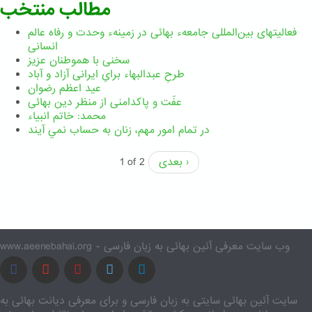
مطالب منتخب
فعالیتهای بین‌المللی جامعهء بهائی در زمینهء وحدت و رفاه عالم
انسانی
سخنی با هموطنان عزیز
طرحِ عبدالبهاء برایِ ایرانی آزاد و آباد
عید اعظم رضوان
عفّت و پاکدامنی از منظر دین بهائی
محمد: خاتم انبیاء
در تمام امور مهم،‌ زنان به حساب نمي آيند
بعدی ›
1 of 2
www.aeenebahai.org - وب سایت معرفی آئین بهائی به زبان فارسی
سایت آئین بهائی سایتی به زبان فارسی و برای معرفی دیانت بهائی به