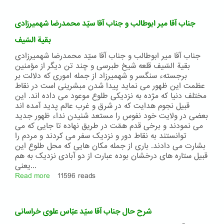
آقا
میرزا
جناب آقا میر ابوطالب و جناب آقا سیّد محمدرضا شهمیرزادی
محمد
تقی
بقیة السّیف
ابن
جناب آقا میر ابوطالب و جناب آقا سیّد محمدرضا شهمیرزادی
ابهر
بقیة السّیف قلعه شیخ طبرسی و چند تن دیگر از مؤمنین
برجستهء سنگسر و شهمیرزاد از جمله اموری که دلالت بر
عظمت این ظهور می نماید پیدا شدن مبشرینی است در نقاط
مختلف دنیا که مژده به نزدیکی طلوع موعود می داده اند. این
قبیل نجوم هدایت که در شرق و غرب عالم پدید آمده اند
بعضی در ولایت خود نفوس را مستعد شنیدن نداء ظهور جدید
می نمودند و برخی قدم همّت در طریق نهاده تا جایی که می
توانستند به نقاط دور و نزدیک سفر می کردند و مردم را
بشارت می دادند. باری از جمله مکان هایی که محل طلوع این
قبیل ستاره های درخشان بوده عبارت از دو آبادی نزدیک به هم
یعنی...
Read more
about
11596 reads
جناب
آقا
میر
شرح حال جناب آقا سیّد عبّاس علوی خراسانی
ابوطالب