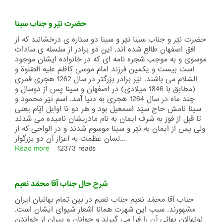
حاج
سیّد
حضرت نیّر و جناب سینا
جواد
کربلائی
حضرت نیّر و جناب سینا نیّر و سینا دو ستاره ی درخشانند که از
افق اصفهان طالع شده اند. این دو برادر از سلسله ی سادات
موسوی و به موجب شجره نامه ای که در خانواده ایشان موجود
است بیست و یکمین فرزند امام موسی کاظم علیه الصّلوة و
السّلام می باشند. نیّر برادر بزرگتر در سال 1262 هجری قمری
(مطابق با 1846 میلادی) در اصفهان و سینا پس از دوسال و
چند ماه در سال 1264 هجری به دنیا آمد. اسم نیّر محمود و
سینا نامش حاج سیّد اسمعیل بود و هر دو تا اوایل ایّام یعنی
تا قبل از فوز به شرف ایمان به نام مادریشان نامیده می شدند
ولی پس از ایمان به نیّر و سینا موسوم شدند و در الواحی که از
لسان عظمت به اعزاز آن دو بزرگوار...
Read more
about
12373 reads
حضرت
نیّر
و
شرح حال جناب آقا محمّد نعیم
جناب
سینا
جناب آقا محمّد نعیم جناب نعیم در بین تمام بهائیان ایران
مشهورند. سبب این شهرت همانا اشعار شیوای ایشان است.
نونهالان بهائی آن را فرا می گیرند و جوانان و پیران از خواندن