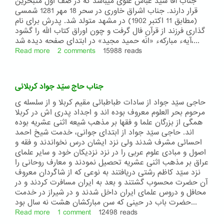
جناب آقا سیّد عباس علوی میباشد که در صف اول متبحرین
قرار دارند. جناب اشراق خاوری در سحر 18 مهر 1281 شمسی
(مطابق 11 اکتبر 1902) در مشهد متولد شد. پدرش برای نام
گذاری فرزند از قرآن فال گرفت و چون اوراق کتاب الله را گشود
آیهء مبارکهء «انّه حمید مجید» در ابتدای صفحه دیده شد،...
Read more
about
2 comments
15988 reads
جناب
عبدالحمید
اشراق
جناب حاج سیّد جواد کربلائی
خاوری
حاجی سیّد جواد از سادات طباطبائی مقیم کربلا و از سلسله ی
مرحوم بحر العلوم معروف بوده اند و اجداد پدری اش در کربلا
همگی از بزرگان علما و فقها بر مذهب شیعه اثنی عشریه بوده
اند. حاجی سیّد جواد از ابتدای جوانی، خدمت شیخ احمد
احسائی مشرف شدند ولی نزد ایشان درس نخواندند و فقه و
اصول و مبادی علوم عربی را در نزد نزدیکان خود و سایر علمای
عراق بر مذهب اثنی عشریه تحصیل نمودند و معارف روحانی را
نزد سیّد کاظم رشتی دریافتند به نوعی که از شاگردان معروف
آن حضرت محسوب گشتند و بعد به ایران مسافرت کردند و در
محافل و دروس علمای ایران داخل شدند و در شیراز در خدمت
حضرت باب در حینی که سن مبارکشان هشت نه سال بود...
Read more
about
1 comment
12498 reads
جناب