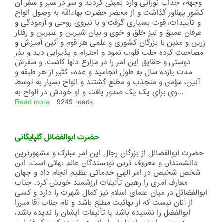
وجههء جذاب نورانی وارد بمبئی گردید و سر در سیر و سفر آن
کشور پهناور گذاشت و از محضر حضرت بهاءالله به وصول الواح
و تأییدات، قوت بسیاری گرفت و با نیروی روحی و آزمودگی و
عرفان عمیق و نیز خلق و خوی و بیان شیرین و عنبرین و رفتار
زرین و متین با بزرگان کشوری و علمی هر قوم و آئین آمیزش و
مصاحبت کرده جلب قلوب نمود و احترام و پذیرایی دید و بذر
دوستی و حقایق این امر را در مزارع دلها کاشت. و سفرش
مدت یازده سال به طول انجامید و عدهء کثیر از هر طبقه و
آئین، مؤمن و منجذب و مطّلع گشتند و الواح بسیار به توسط
وی برای یک یک صدور یافت و او خودش در الواح به...
Read more
about
9249 reads
شرح
حال
جناب
حضرت ابوالفضائل گلپایگانی
سلیمان
خان
حضرت ابوالفضائل از بزرگان رجال این امر مبارک و مشهورترین
تنکابنی
دانشمندان و معروف ترین نویسندگان عالم بهائی است. این
ملقّب
شخص شخیص در امر الهی خدماتی عظیم انجام داد و جهان
به
معارف امری را رهین تألیفات ارزشمند خویش کرد. جناب
جمال
ابوالفضائل در میان علمای اسلام نیز کمال شهرت را دارد و کسی
الدّین
از آنان نیست که از بهائیت مطلع باشد و نام جناب آقا میرزا
و
ابوالفضل را نشنیده باشد یا تألیفات ایشان را ندیده باشد،
جناب