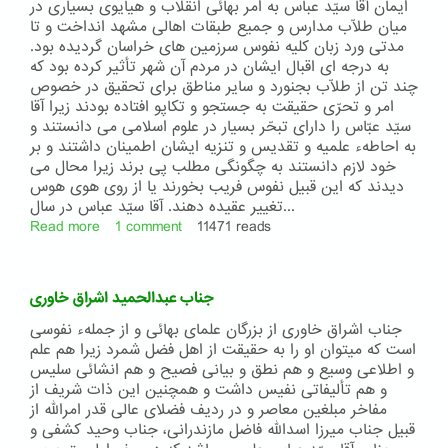
و
ایمان آقا سیّد عباس به امر بهائی انقلاب و هیایوی بسیاری در
جناب
میان طلّاب مدارس و جمیع طبقات اهالی مشهد انداخت و تا
آقا
مدتی ورد زبان کلیه نفوس سرزمین های خراسان گردیده بود.
سیّد
به درجه ای اقبال ایشان در مردم آن شهر تأثیر کرده بود که
محمدرضا
چند تن از طلّاب بجنورد و سایر مناطق برای تحقیق در خصوص
شهمیرزادی
امر و تحرّی حقیقت به جستجو و تکاپو افتاده بودند زیرا آقا
بقیة
سیّد عبّاس را دارای تبحّر بسیار در علوم اسلامی می دانستند و
السّیف
به احاطهء علمیه و تقدیس و تنزیه ایشان اطمینان داشتند و بر
خود لازم دانستند به چگونگی مطلب پی برند زیرا محال می
دیدند که این قبیل نفوس فریب بخورند یا از روی هوی هوس
تغییر عقیده دهند. آقا سیّد عباس در سال...
Read more
about
1 comment
11471 reads
شرح
حال
جناب
جناب عبدالحمید اشراق خاوری
آقا
سیّد
جناب اشراق خاوری از بزرگان علمای بهائی و از جملهء نفوسی
عبّاس
است که میتوان او را به حقیقت از اهل فضل شمرد زیرا هم علم
علوی
و اطلاعی وسیع و هم نطق و بیانی فصیح و هم انشائی سلیس
خراسانی
و هم تألیفاتی نفیس داشت و همچنین این ذات شریف از
مفاخر مبلغین معاصر و در ردیف فضلای عالی قدر امرالله از
قبیل جناب میرزا اسدالله فاضل مازندرانی، جناب وحید کشفی و