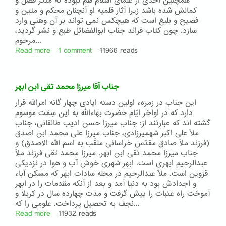
همچنین احدی از علمای اسلام هم نبوده که منکر فضل و
آقا
کمالش شده باشد زیرا آثار قلمیه او آنچنان محکم و متین و
سیّد
فصیح و بلیغ است که هیچکس نمی تواند بر آن وهنی وارد
مصطفی
سازد. چون کتاب فرائد جناب ابوالفضائل طبع و نشر گردید،
شهید
مرحوم...
رومی
Read more
about
1 comment
11966 reads
حضرت
ابوالفضائل
گلپایگانی
جناب آقا میرزا محمد تقی ابن ابهر
این جناب در زمرهء اولین دسته ایادی چهار گانه امرالله قرار
دارد که در اواخر ایّام حضرت بهاءالله به این سِمَت موسوم
گشته اند که عبارتند از: جناب میرزا حسن ادیب طالقانی، جناب
ملّا علی اکبر شهمیرزادی، جناب میرزا علی محمد ابن اصدق
(فرزند ملّا صادق مقدّس خراسانی ملقّب به اسم الله الاصدق) و
جناب میرزا محمد تقی ابن ابهر. میرزا محمد تقی فرزند ملّا
عبدالرحیم ابهری است. ابهر شهری خوش آب و هوا در نزدیکی
قزوین است. ملّا عبدالرحیم در محله سادات ابهر که مسکن آباء
و اجدادش بود به دنیا آمد و بعد از آنکه مقدمات را در ابهر
آموخت راه عتبات را پیش گرفت و مدت چهارده سال در کربلا و
نجف به تحصیل پرداخت. علومی را که...
Read more
about
11932 reads
جناب