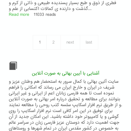
فطری از ذوق و طبع بسیار پسندیده طبیعی و ذاتی از کرم و
گذشت و دارنده ی کمالات اکتسابی از علم و...
Read more
about
11033 reads
جناب
ملّا
صادق
مقدّس
1
2
next
last
خراسانی
ملقّب
به
اسم
الله
الأصدق
آشنایی با آیین بهائی به صورت آنلاین
سایت آئین بهائی با کمال سرور به استحضار هم وطنان عزیز و
شریف در ایران و خارج ایران می رساند که امکانی را فراهم
نموده است تا همه فارسی زبانان اعم از ایرانی و غیر ایرانی
بتوانند برای مطالعه و تحقیق درباره امر بهائی به صورت آنلاین
و از طریق نرم افزار اسکایپ سلسه کتب روحی را مطالعه نمایند.
برای توفیق در این امر کافی است نرم افزار اسکایپ را روی
گوشی و یا کامپیوتر خود داشته باشید. این امکان جدید از آن
جهت اهمیت دارد که دوستان عزیز فارسی زبان در سراسر عالم
به خصوص در کشور مقدس ایران در تمام شهرها و روستاهای