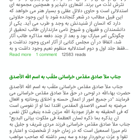
نثرش لذّت می برند. اشعاری دلپذیر و همچنین مجموعه ای
استدلالی است و حاوی دلائل عقلی و بسیار هنر می خواهد که
این قبیل مطالب در شعر گنجانده شود با این وجود حلاوتی
دارد که انسان از شنیدنش به وجد و طرب می آید. یکی از
دانشمندان و فقیهان و شیوخ نامی مازنداران طالب تحقیق از
چگونگی امر مبارک بود و بعد از چند دفعه مذاکره طالب آثار
شد، اتفاقا در آن مجلس کتابی از آثار امری وجود نداشت و
فقط جلد اول و دوم استدلالیه منظوم نعیم وجود داشت و به...
Read more
about
1 comment
12583 reads
شرح
حال
جناب
جناب ملّا صادق مقدّس خراسانی ملقّب به اسم الله الأصدق
آقا
محمّد
جناب ملّا صادق مقدّس خراسانی ملقّب به اسم الله الأصدق
نعیم
حضرت بهاءالله در لوحی در حقّ ملّا صادق مقدّس خراسانی می
فرمایند "در جمیع امور از اعمال حسنه و اخلاق روحانیّه و افعال
مرضیّه به اسمی الاصدق المقدس اقتدا نما او از نفوسی است
که فی الحقیقه به طراز عبودیة الله مزیّن شده ینبغی لکلّ نفس
ان یذکره بما ذکره لسان العظمة فی ملکوت بیانی البدیع"
جناب ملّا صادق مقدّس خراسانی فرزند مردی شریف و جلیل به
نام میرزا اسمعیل است که در زمان خود از شخصیّت و اعتبار و
تقوا و عزّت برخوردار بوده و سه پسر داشته که صاحب مواهب