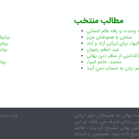
مطالب منتخب
هء وحدت و رفاه عالم انسانی
سخنی با هموطنان عزیز
بیانیۀ 
بهاء برایِ ایرانی آزاد و آباد
پیام بی
عید اعظم رضوان
بیانی
اکدامنی از منظر دین بهائی
محمد: خاتم انبیاء
بیان
م،‌ زنان به حساب نمي آيند
ت بهائی به هموطنان عزیز ایرانی
eenebahai.org
سی زبانان شریف می باشد. در این
ن بهائی تشریح گردیده ، تعالیم
ضیح داده شود. همچنین با استناد