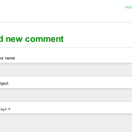
repl
d new comment
ur name
bject
*
دیدگاه