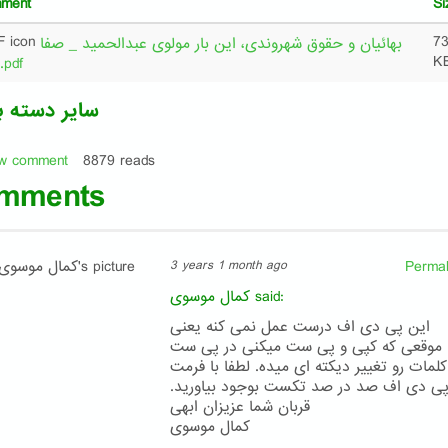
hment
Si
73
بهائیان و حقوق شهروندی، این بار مولوی عبدالحمید _ صفا
K
راستی.pdf
سایر دسته ب
w comment
8879 reads
mments
Permal
3 years 1 month ago
said:
کمال موسوی
این پی دی اف درست عمل نمی کنه یعنی
موقعی که کپی و پی ست میکنی در پی ست
کلمات رو تغییر دیکته ای میده. لطفا با فرمت
ی دی اف صد در صد تکست بوجود بیاورید.
قربان شما عزیزان ابهی
کمال موسوی