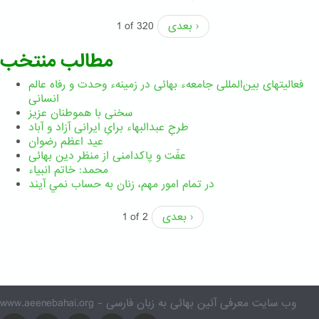
بعدی ›
1 of 320
مطالب منتخب
فعالیتهای بین‌المللی جامعهء بهائی در زمینهء وحدت و رفاه عالم
انسانی
سخنی با هموطنان عزیز
طرحِ عبدالبهاء برایِ ایرانی آزاد و آباد
عید اعظم رضوان
عفّت و پاکدامنی از منظر دین بهائی
محمد: خاتم انبیاء
در تمام امور مهم،‌ زنان به حساب نمي آيند
بعدی ›
1 of 2
www.aeenebahai.org - وب سایت معرفی آئین بهائی به زبان فارسی