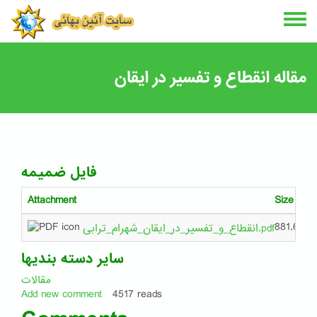
Skip
to
main
content
مقاله انقطاع و تفسیر در ایقان
فایل ضمیمه
Attachment
Size
881.6 KB
انقطاع_و_تفسیر_در_ایقان_شهرام_ترابی.pdf
سایر دسته بندیها
مقالات
Add new comment
4517 reads