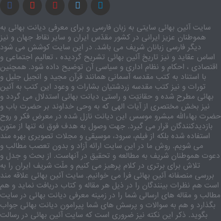
سایت آئین بهائی سایتی به زبان فارسی و برای معرفی دیانت بهائی به
هموطنان عزیز ایرانی در کشور مقدّس ایران و سایر نقاط جهان و نیز
دیگر فارسی زبانان شریف می باشد. در این سایت کوشش می شود
اساس عقاید و نیز تاریخ آئین بهائی تشریح گردیده ، تعالیم اجتماعی و
اقتصادی ، احکام و نظام اداری و سیاسی آن توضیح داده شود. همچنین
با استناد به کتب مقدسه آسمانی همانند قرآن مجید و انجیل جلیل و
تورات و نیز کتب مقدسه زردشتیان بشارات و وعود این کتب به آئین
بهائی مطرح شده و حقانیّت و راستی دیانت بهائی استدلال می گردد و
نیز بخش مختصری از آیات الهی که به وحی خداوند بر حضرت باب و
حضرت بهاءالله مبشرو موسس این دیانت نازل شده در معرض فکر و روح
بازدیدکنندگان قرار می گیرد. جهت وصول به هدف فوق نه تنها از متون
استفاده شده بلکه از فیلم، سرود، موسیقی و مجلات تصویری بهره مند
می شویم. روش ما در این سایت ارائه آزاد و بدون تعصب مطالب و
دعوت هموطنان شریف به مطالعه و تحقیق در آنهاست. از بحث و جدل و
تلاش برای برتری در کلام پرهیز می کنیم و ملّت شریف ایران را به
بررسی منصفانه آئین بهائی فرا می خوانیم. سایت آئین بهائی علاقه مند
است هم نظرات بینندگان را در ذیل هر مقاله و کتاب دریافت نماید و هم
مطالب و مقاله های ارسالی شما را در زمینه معرفی دیانت بهائی در سایت
بگذارد و هم به سوالات و پرسش های شما پیرامون دیانت بهائی جواب
بگوید. ذکر این نکته نیز ضروری است که سایت آئین بهائی در رسالت