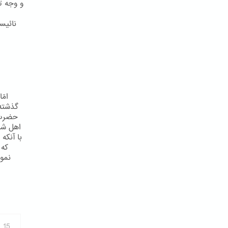
و وجه ت
نائيس
امّ
گذشته 
حضرت 
اهل شي
با آنکه
که 
نمود
15