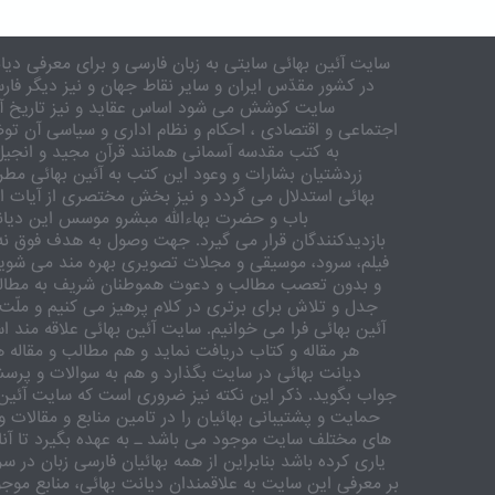
سایت آئین بهائی سایتی به زبان فارسی و برای معرفی دیان
در کشور مقدّس ایران و سایر نقاط جهان و نیز دیگر فار
سایت کوشش می شود اساس عقاید و نیز تاریخ آئی
اجتماعی و اقتصادی ، احکام و نظام اداری و سیاسی آن تو
به کتب مقدسه آسمانی همانند قرآن مجید و انجیل
زردشتیان بشارات و وعود این کتب به آئین بهائی مطر
بهائی استدلال می گردد و نیز بخش مختصری از آیات ا
باب و حضرت بهاءالله مبشرو موسس این دیان
بازدیدکنندگان قرار می گیرد. جهت وصول به هدف فوق نه ت
فیلم، سرود، موسیقی و مجلات تصویری بهره مند می شویم.
و بدون تعصب مطالب و دعوت هموطنان شریف به مطالعه
جدل و تلاش برای برتری در کلام پرهیز می کنیم و ملّت 
آئین بهائی فرا می خوانیم. سایت آئین بهائی علاقه مند 
هر مقاله و کتاب دریافت نماید و هم مطالب و مقاله ه
دیانت بهائی در سایت بگذارد و هم به سوالات و پرس
جواب بگوید. ذکر این نکته نیز ضروری است که سایت آئین 
حمایت و پشتیبانی بهائیان را در تامین منابع و مقالات و
های مختلف سایت موجود می باشد ـ به عهده بگیرد تا آنان
یاری کرده باشد بنابراین از همه بهائیان فارسی زبان در 
بر معرفی این سایت به علاقمندان دیانت بهائی، منابع موجود 