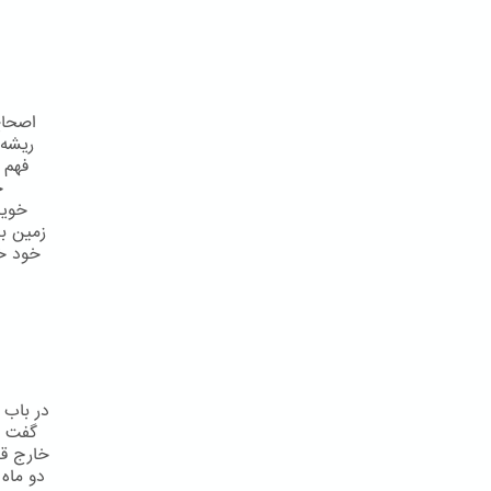
اصحاح 
ريشه 
فهم 
خ
خويش
زمين ب
خود خو
در باب 
گفت ب
خارج قدس
دو ماه