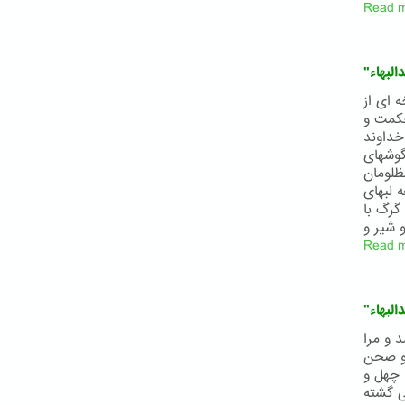
Read 
لبهاء
ه ای از
حکمت و
خداوند
گوشهای
ظلومان
 لبهای
گرگ با
Read 
البهاء
د و مرا
 و صحن
ا چهل و
ی گشته