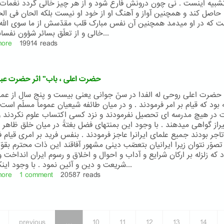
شبيه اينست . نی چون درونش فارغ شود و از هر چيز خالی گردد نغمات
حاصل کند و همچنين آواز و آهنگ او از خود او نيست بلکه الحان فی الحق
ت که در او ميدمد همچنين آن نفس مبارک قلب مقدّسش از ما سوی اللّه 
خالی و از تعلّق بسائر شؤون نفسانی بيزار...
more
about
19914 reads
"تفسير
باب
يازدهم
"حضرت اعلی ، باب" اثر حضرت عبدا
از
مکاشفات
ا حضرت اعلی روحی له الفدا در سنّ جوانی يعنی بيست و پنج سال از عمر
يوحنّا"
بود که قيام بر امر فرمودند . و در ميان طائفه شيعيان عموماً مسلّم است ک
اثر
در هيچ مدرسه ای تحصيل نفرمودند و نزد کسی اکتساب علوم نکردند 
حضرت
راز گواهی ميدهند . با وجود اين بمنتهای فضل بغتةً در ميان خلق ظاهر 
عبدالبهاء
 تاجر بودند جميع علمای ايرانرا عاجز فرمودند . بنفس فريد بر امری قيام 
تصوّر نتوان زيرا ايرانيان بتعصّب دينی مشهور آفاقند اين ذات محترم بقوّ
 که زلزله بر ارکان شرايع و آداب و احوال و اخلاق و رسوم ايران انداخت 
شريعت و دين و آئين نمود . با وجود اينکه ارکان...
more
about
1 comment
20587 reads
"حضرت
اعلی
،
باب"
previous
…
10
11
12
13
14