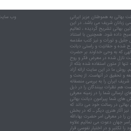
ت بهائی به هموطنان عزیز ایرانی
eenebahai.org
سی زبانان شریف می باشد. در این
ن بهائی تشریح گردیده ، تعالیم
ضیح داده شود. همچنین با استناد
 جلیل و تورات و نیز کتب مقدسه
ح شده و حقانیّت و راستی دیانت
لهی که به وحی خداوند بر حضرت
ت نازل شده در معرض فکر و روح
نها از متون استفاده شده بلکه از
 روش ما در این سایت ارائه آزاد
 و تحقیق در آنهاست. از بحث و
شریف ایران را به بررسی منصفانه
است هم نظرات بینندگان را در ذیل
ای ارسالی شما را در زمینه معرفی
ش های شما پیرامون دیانت بهائی
بهائی در رسالت خود می داند که
 نیز آثار هنری دیگر ـ که در بخش
 را در معرفی امر حضرت بهاءالله
سراسر جهان دعوت می نمائیم علاوه
را تکثیر و در اختیار نفوسی قرار