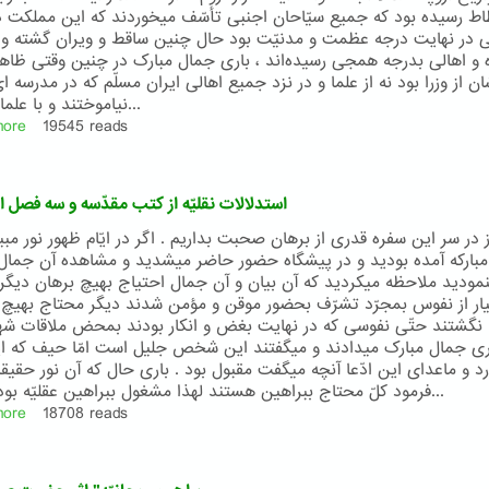
ادیان
اط رسيده بود که جميع سيّاحان اجنبی تأسّف ميخوردند که اين مملکت د
ی در نهايت درجه عظمت و مدنيّت بود حال چنين ساقط و ويران گشته و از
ه و اهالی بدرجه همجی رسيده‌اند ، باری جمال مبارک در چنين وقتی ظاه
ان از وزرا بود نه از علما و در نزد جميع اهالی ايران مسلّم که در مدرسه 
نياموختند و با علما و فضلا...
more
about
19545 reads
"حضرت
بهاءاللّه"
اثر
استدلالات نقليّه از کتب مقدّسه و سه فصل از
حضرت
عبدالبهاء
ز در سر اين سفره قدری از برهان صحبت بداريم . اگر در ايّام ظهور نور مب
مبارکه آمده بوديد و در پيشگاه حضور حاضر ميشديد و مشاهده آن جمال 
موديد ملاحظه ميکرديد که آن بيان و آن جمال احتياج بهيچ برهان ديگر ن
ار از نفوس بمجرّد تشرّف بحضور موقن و مؤمن شدند ديگر محتاج بهيچ 
نگشتند حتّی نفوسی که در نهايت بغض و انکار بودند بمحض ملاقات شه
ری جمال مبارک ميدادند و ميگفتند اين شخص جليل است امّا حيف که اين
ارد و ماعدای اين ادّعا آنچه ميگفت مقبول بود . باری حال که آن نور حقيق
فرمود کلّ محتاج ببراهين هستند لهذا مشغول ببراهين عقليّه بوديم يک...
more
about
18708 reads
استدلالات
نقليّه
از