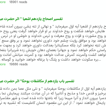
more
about
18961 reads
"تفسير
باب
دوازدهم
"تفسير اصحاح يازدهم اشعيا " اثر حضرت عبدا
از
مکاشفات
يازدهم از اشعيا آيه اوّل ميفرمايد " و نهالی از تنه يَسَّی بيرون آمده شاخ
يوحنّا"
هايش خواهد شکفت و روح خداوند بر او قرار خواهد گرفت يعنی روح 
اثر
و روح مشورت و قوّت و روح معرفت و ترس خداوند و خوشی او در ترس 
حضرت
واهد بود و موافق رؤيت چشم خود داوری نخواهد نمود و بر وفق سمع 
عبدالبهاء
 تنبّه نخواهد کرد بلکه مسکينانرا بعدالت داوری خواهد کرد و بجهت م
راستی حکم خواهد نمود و جهانرا بعصای دهان خويش زده شريرانرا بنفخه
اهد کشت وکمربند کمرش عدالت خواهد بود و کمربند ميانش امانت و 
بره سکونت خواهد داشت و پلنگ با بزغاله خواهد خوابيد و گوساله و شير و...
more
about
19886 reads
"تفسير
اصحاح
يازدهم
"تفسير باب يازدهم از مکاشفات يوحنّا" اثر حضرت عبد
اشعيا
"
يازدهم آيه اوّل از مکاشفات يوحنّا ميفرمايد " و نئی مثل عصا بمن داده ش
اثر
رخيز و قدس خدا و مذبح و آنانيرا که در آن عبادت ميکنند پيمايش نما
حضرت
را بيرون انداز و آنرا مپيما زيرا که بامّتها داده شده است و شهر مقدّسر
عبدالبهاء
 پايمال خواهند نمود ". از اين نی مقصود انسان کامليست که تشبيه به ن