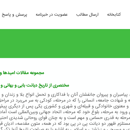
کتابخانه
ارسال مطالب
عضویت در خبرنامه
پرسش و پاسخ
مجموعه مقالات امیدها و 
مختصری از تاریخ دیانت بابی و بهائی و 
پیامبران و پیروان جانفشان آنان با فداكاری و تحمل انواع بلا و زندان و 
و شهادت جامعهء انسانی را كه در مرحلهء كودكی به سر می‌برد در مراحل
و معنوی خانوادگی و قبیله‌ای و شهری و كشوری یكی پس از دیگری پیش
ی ورود به مرحلهء بلوغ خود كه مرحلهء اتحاد جهانی وبین‌المللی است آماد
مرحله به قدری حساس و مهم است و به چنان قوای روحانی شدیدی احتیا
مستلزم ظهور دو دیانت پی در پی بود كه در همهء متون مقدسهء ادیان ق
ی و مسیحی و زرتشتی و اسلامی به اشاره یا به صراحت تاریخ آنها ذكر گر