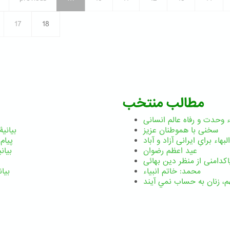
اثر
حضرت
عبدالبهاء
17
18
مطالب منتخب
هء وحدت و رفاه عالم انسانی
سخنی با هموطنان عزیز
بیانیۀ 
بهاء برایِ ایرانی آزاد و آباد
پیام بی
عید اعظم رضوان
بیانی
اکدامنی از منظر دین بهائی
محمد: خاتم انبیاء
بیان
م،‌ زنان به حساب نمي آيند