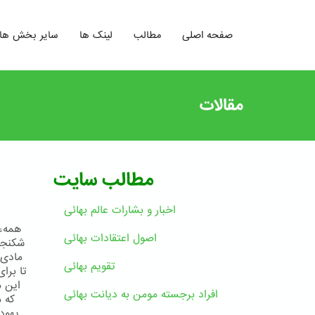
صفحه اصلی
مطالب
لینک ها
سایر بخش ها
مقالات
مطالب سایت
اخبار و بشارات عالم بهائى
همهء 
اصول اعتقادات بهائی
شكنجه 
مادی 
تقویم بهائی
تا برا
این 
افراد برجسته مومن به دیانت بهائی
كه 
یهود