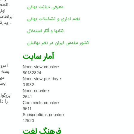
انحط
معرفی دیانت بهائی
اول
برافتاد
نظم اداری و تشکیلات بهائی
. پدرش
کتابها و آثار استدلال
کشور مقدّس ایران در نظر بهائیان
آمار سایت
امرو
Node view counter:
بقعه 
80182824
مين
Node view per day :
بسي
31932
Node counter:
بزرگوا
2541
را د
Comments counter:
9611
Subscriptions counter:
12520
فرهنگ لغت