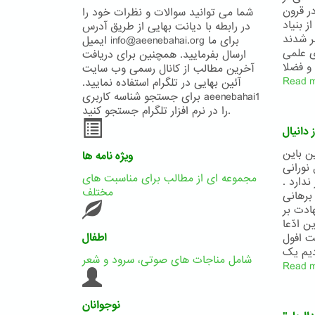
ر قرون
شما می توانید سوالات و نظرات خود را
 بنياد
در رابطه با دیانت بهایی از طریق آدرس
ر شدند
ایمیل info@aeenebahai.org برای ما
ای علمی
ارسال بفرمایید. همچنین برای دریافت
آخرین مطالب از کانال رسمی وب سایت
Read 
آئین بهایی در تلگرام استفاده نمایید.
برای جستجو شناسه کاربری aeenebahai1
را در نرم افزار تلگرام جستجو کنید.
 دانيال
ين باين
ویژه نامه ها
نورانی
مجموعه ای از مطالب برای مناسبت های
دارد .
مختلف
برهانی
ادت بر
 ادّعا
اطفال
ت افول
شامل مناجات های صوتی، سرود و شعر
Read 
نوجوانان