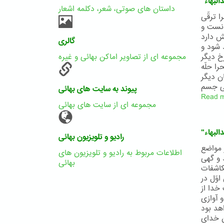
البهاء
داستان های صوتی، شعر، دکلمه اشعار
 ترقّی
انست و
ش دارد
گالری
د شود و
خ ديگر
مجموعه ای از تصاویر اماکن بهائی و غیره
ا حلّه
ن ديگر
پیوند به سایت های بهائی
Read 
مجموعه ای از سایت های بهائی
البهاء
رادیو و تلویزیون بهائی
 مواضع
اطلاعات مربوط به رادیو و تلویزیون های
 و گهی
بهائی
کاشفات
وّل در
خدا از
 آوازی
هد بود