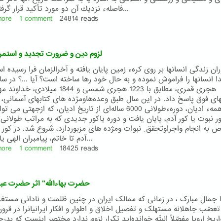
فاصلهء نزدیك آن دو مورد تأكید قرار گرفته است...
more
about
1 comment
24814 reads
مختصری
از
تاریخ
لزوم دین و ضرورت تجدید و استمرار
دیانت
بابی
ران زندگی انسانها بر روی كرهء زمین پایان یافته و آخرالزمان فرا رسیده ا
و
بهائی
هجری قمری، مطابق با 1223 هجری شمسی و 1844 میلادی
و
ی فوق پاسخ داد. در این سال طبق وعده‌هاومژده های كتابهای آسمانی، ب
رشد
موعود همهء ادیان، دورهءطولانی 6000 ساله‌ای از تاریخ ادیان، كه ازجهتی م
آن
ر نبوت یا كور آدم، پایان یافت و دوره یاكور جدیدی كه به مراتب طولانی‌
 به انجام واجراوتحقق ِ نبوات ومژده های مزبوردارد، شروع شد. در كور ن
آدم تا خاتم، پیامبران الهی یا مربیان...
more
about
1 comment
18425 reads
لزوم
دین
و
"حضرت بهاءاللّه" اثر حضرت عبد
ضرورت
تجدید
ّا جمال مبارک ، در زمانی که ممالک ايران در چنين ظلمت و نادانی مستغر
و
عصّب جاهلانه مستهلک و تفصيل اخلاق و اطوار و افکار ايرانيانرا در قرون
استمرار
اريخ اروپا مفصّلاً البتّه خوانده‌ايد تکرار لزوم ندارد مختصر اينست که بدرج