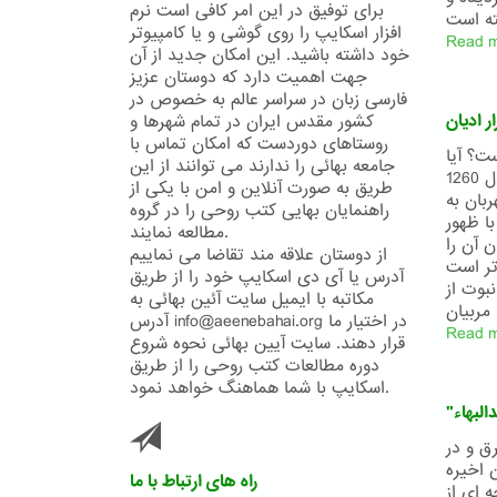
برای توفیق در این امر کافی است نرم
افزار اسکایپ را روی گوشی و یا کامپیوتر
Read 
خود داشته باشید. این امکان جدید از آن
جهت اهمیت دارد که دوستان عزیز
فارسی زبان در سراسر عالم به خصوص در
 ادیان
کشور مقدس ایران در تمام شهرها و
روستاهای دوردست که امکان تماس با
ست؟ آیا
جامعه بهائی را ندارند می توانند از این
خدا انسانها را فراموش نموده و به حال خود رها ساخته است؟ آیا ...؟ در سال 1260
طریق به صورت آنلاین و امن با یکی از
، خداوند مهربان به
راهنمایان بهایی کتب روحی را در گروه
ا ظهور
مطالعه نمایند.
ی توان آن را
از دوستان علاقه مند تقاضا می نماییم
تر است
آدرس یا آی دی اسکایپ خود را از طریق
بوت از
مکاتبه با ایمیل سایت آئین بهائی به
آدرس info@aeenebahai.org در اختیار ما
Read 
قرار دهند. سایت آیین بهائی نحوه شروع
دوره مطالعات کتب روحی را از طریق
اسکایپ با شما هماهنگ خواهد نمود.
البهاء
ق و در
 اخيره
راه های ارتباط با ما
ه ای از