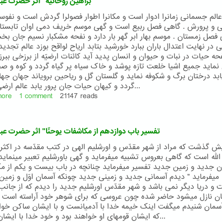
"براهين روحانيّه" اثر حضرت عبد
کتب
مقدّسه
عالم جسمانی زمانرا ادوار است و مکانرا اطوار فصولرا گردش است و نفوسرا
و
ّی و پرورش . گاهی فصل ربيع است و گهی موسم خريف دمی اوان تابست
سه
 فصل زمستان . موسم بهار ابر گهر بار دارد و نفحه مشکبار نسيم جان بخ
فصل
ی در نهايت اعتدال باران ببارد خورشيد بتابد ارياح لواقح بوزد عالم تجدي
از
حه حيات در نبات و حيوان و انسان پديد آيد کائنات ارضيّه از برزخی ببرز
دانيال
 نمايد جميع اشيا خلعت تازه پوشد و خاک سياه پر گياه گردد و کوه و صحر
بد درختان برگ و شکوفه نمايد و گلستان گل و رياحين بروياند جهان جها
گردد و کيهان حيات جان پرور يابد عالم ارضی جسم...
more
about
1 comment
21147 reads
"براهين
روحانيّه"
اثر
"تفسير باب دوازدهم از مکاشفات يوحنّا" اثر حضرت عبد
حضرت
عبدالبهاء
يش گذشت که مراد از شهر مقدّس و اورشليم الهی در کتب مقدّسه در اکثر
للّه است که گاهی بعروس تشبيه ميفرمايد و گهی باورشليم تعبير مينمايد
ن جديد و زمين جديد تفسير ميفرمايد چنانچه در باب بيست و يکم از م
ا ميفرمايد " ديدم آسمانی جديد و زمينی جديد چونکه آسمان اوّل و زمين ا
و دريا ديگر نمی باشد و شهر مقدّس اورشليم جديد را ديدم که از جانب 
ن نازل ميشود حاضر شده چون عروسی که برای شوهر خود آراسته است و
 آسمان شنيدم ميگفت اينک خيمه خدا با آدميانست و با ايشان ساکن خوا
که ايشان قومهای او خواهند بود و خود خدا با ايشان خدای...