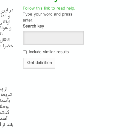
Follow this link to read help.
در اين 
Type your word and press
و تدن
enter:
اوقاتی
Search key
و هوائ
نف
انتقال
خضرا يا
Include similar results
Get definition
از پ
شريعة ا
بآسما
يوحنّ
گذشت 
آسما
بلند از