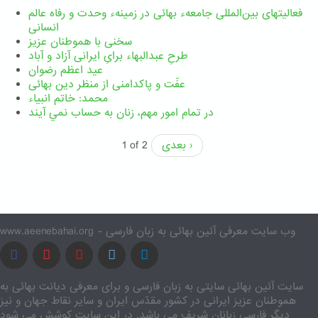
فعالیتهای بین‌المللی جامعهء بهائی در زمینهء وحدت و رفاه عالم
انسانی
سخنی با هموطنان عزیز
طرحِ عبدالبهاء برایِ ایرانی آزاد و آباد
عید اعظم رضوان
عفّت و پاکدامنی از منظر دین بهائی
محمد: خاتم انبیاء
در تمام امور مهم،‌ زنان به حساب نمي آيند
بعدی ›
1 of 2
www.aeenebahai.org - وب سایت معرفی آئین بهائی به زبان فارسی
سایت آئین بهائی سایتی به زبان فارسی و برای معرفی دیانت بهائی به
هموطنان عزیز ایرانی در کشور مقدّس ایران و سایر نقاط جهان و نیز
دیگر فارسی زبانان شریف می باشد. در این سایت کوشش می شود