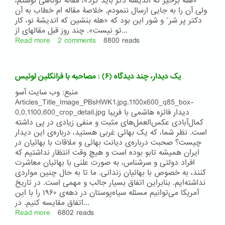
«هله برخیز که اندیشه دگر باید کرد»، مقالۀ کوتاهی نوشتم،
ولی آن را به جایی ارسال ننمودم. خلاصۀ مقاله ام خطاب به آن
دکتر پر شر ّ و شور این بود که «هله بنشین که اندیشۀ نو، کار
تو نیست». چند روز قبل مقالهای از...
Read more
about
2 comments
8800 reads
خوابهای
رسولانه
یا
یک دیدار، چند دیدگاه (۶) : مصاحبه با فرانکلین لوئیس
پیچ
و
منبع: وب سایت آسو
تابهای
Articles_Title_Image_PBsHWK1.jpg.1100x600_q85_box-
غیر
0,0,1100,600_crop_detail.jpg دیدار فائزه هاشمی با فریبا
مسؤولانه؟
کمال‌آبادی عکس‌العمل‌های مثبت و منفی زیادی در پی داشته
است. نظر شما، که یک بهائیِ غربی هستید، درباره‌ی این دیدار
چیست؟ صحبت درباره‌ی دیانت بهائی و ملاقات با بهائیان در
ایران همیشه تابو بوده ‌است و هیچ‌ وقت انتظار نداشتیم که
افراد دولتی و سرشناس، به صورت علنی با بهائیان معاشرت
کنند، به خصوص با بهائیان زندانی. ما تا به حال چنین مواردی
نداشته‌ایم. بنابراین اتفاق بسیار جالب و مهمی است. در تاریخ
آمریکا می‌توانیم مسئله سیاه‌پوستان در دهه‌ی ۱۹۶۰ را با این
اتفاق مقایسه کنیم. در...
Read more
about
6802 reads
یک