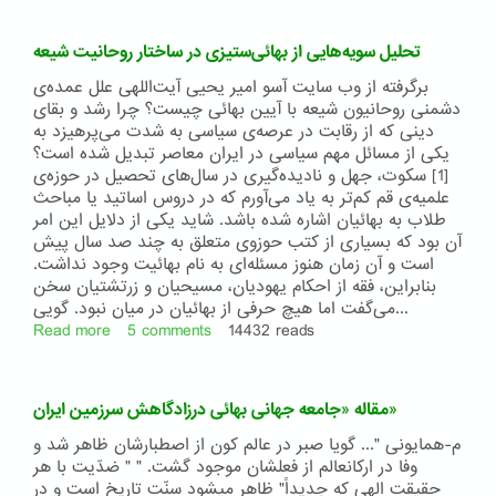
دیدار،
چند
تحلیل سویه‌هایی از بهائی‌ستیزی در ساختار روحانیت شیعه
دیدگاه
(۶)
برگرفته از وب سایت آسو امیر یحیی آیت‌اللهی علل عمده‌ی
:
دشمنی روحانیون شیعه با آیین بهائی چیست؟ چرا رشد و بقای
مصاحبه
دینی که از رقابت در عرصه‌ی سیاسی به شدت می‌پرهیزد به
با
یکی از مسائل مهم سیاسی در ایران معاصر تبدیل شده است؟
فرانکلین
[1] سکوت، جهل و نادیده‌گیری در سال‌های تحصیل در حوزه‌ی
لوئیس
علمیه‌ی قم کم‌تر به یاد می‌آورم که در دروس اساتید یا مباحث
طلاب به بهائیان اشاره شده باشد. شاید یکی از دلایل این امر
آن بود که بسیاری از کتب حوزوی متعلق به چند صد سال پیش
است و آن زمان هنوز مسئله‌ای به نام بهائیت وجود نداشت.
بنابراین، فقه از احکام یهودیان، مسیحیان و زرتشتیان سخن
می‌گفت اما هیچ حرفی از بهائیان در میان نبود. گویی...
Read more
about
5 comments
14432 reads
تحلیل
سویه‌هایی
از
مقاله «جامعه جهانی بهائی درزادگاهش سرزمین ایران»
بهائی‌ستیزی
در
م-همایونی "... گويا صبر در عالم کون از اصطبارشان ظاهر شد و
ساختار
وفا در ارکانعالم از فعلشان موجود گشت. " " ضدّیت با هر
روحانیت
حقیقت الهی که جدیداً" ظاهر میشود سنّت تاریخ است و در