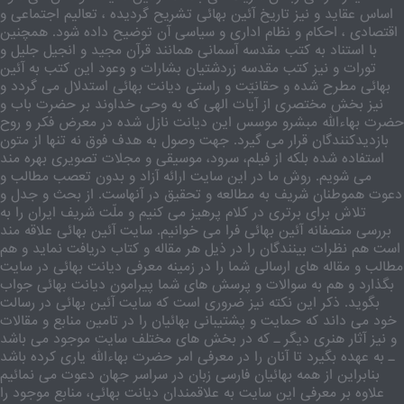
اساس عقاید و نیز تاریخ آئین بهائی تشریح گردیده ، تعالیم اجتماعی و
اقتصادی ، احکام و نظام اداری و سیاسی آن توضیح داده شود. همچنین
با استناد به کتب مقدسه آسمانی همانند قرآن مجید و انجیل جلیل و
تورات و نیز کتب مقدسه زردشتیان بشارات و وعود این کتب به آئین
بهائی مطرح شده و حقانیّت و راستی دیانت بهائی استدلال می گردد و
نیز بخش مختصری از آیات الهی که به وحی خداوند بر حضرت باب و
حضرت بهاءالله مبشرو موسس این دیانت نازل شده در معرض فکر و روح
بازدیدکنندگان قرار می گیرد. جهت وصول به هدف فوق نه تنها از متون
استفاده شده بلکه از فیلم، سرود، موسیقی و مجلات تصویری بهره مند
می شویم. روش ما در این سایت ارائه آزاد و بدون تعصب مطالب و
دعوت هموطنان شریف به مطالعه و تحقیق در آنهاست. از بحث و جدل و
تلاش برای برتری در کلام پرهیز می کنیم و ملّت شریف ایران را به
بررسی منصفانه آئین بهائی فرا می خوانیم. سایت آئین بهائی علاقه مند
است هم نظرات بینندگان را در ذیل هر مقاله و کتاب دریافت نماید و هم
مطالب و مقاله های ارسالی شما را در زمینه معرفی دیانت بهائی در سایت
بگذارد و هم به سوالات و پرسش های شما پیرامون دیانت بهائی جواب
بگوید. ذکر این نکته نیز ضروری است که سایت آئین بهائی در رسالت
خود می داند که حمایت و پشتیبانی بهائیان را در تامین منابع و مقالات
و نیز آثار هنری دیگر ـ که در بخش های مختلف سایت موجود می باشد
ـ به عهده بگیرد تا آنان را در معرفی امر حضرت بهاءالله یاری کرده باشد
بنابراین از همه بهائیان فارسی زبان در سراسر جهان دعوت می نمائیم
علاوه بر معرفی این سایت به علاقمندان دیانت بهائی، منابع موجود را