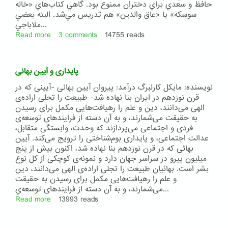
حافظ و سعدي براي دختران ممنوع بود. گاهي كتاب‌هاي «خاله
سوسكه» يا «عاق والدين» هم تدريس مي‌شد. البته بعضي
ملاباجي‌...
Read more
about
3 comments
14755 reads
پیدایش
اولین
مدارس
پایداری و آیین بهائی
دخترانه
به
نویسنده: مایکل کارلبرگ درآمد: پیروان آیین بهائی -آیینی که در
شیوه
قرن نوزدهم در ایران بنا نهاده شد- طبیعت را تجلی اراده‌ی
نوین
الهی می‌دانند، دین و علم را رهیافت‌هایی مکمل برای رسیدن
در
به حقیقت می‌شمارند، و به آن دسته از فرایندهای توسعه‌ی
ایران
فردی و اجتماعی می‌پردازند که وحدت، وابستگی متقابل،
عدالت اجتماعی، و پایداری بوم‌شناختی را ترویج می‌کند. آیین
بهائی که در قرن نوزدهم بنا نهاده شد، اکنون بیش از پنج
میلیون پیرو در سراسر جهان دارد و نمونه‌ی کوچکی از کل نوع
بشر است. بهائیان طبیعت را تجلی اراده‌ی الهی می‌دانند، دین
و علم را رهیافت‌هایی مکمل برای رسیدن به حقیقت
می‌شمارند، و به آن دسته از فرایندهای توسعه‌یِ...
Read more
about
13993 reads
پایداری
و