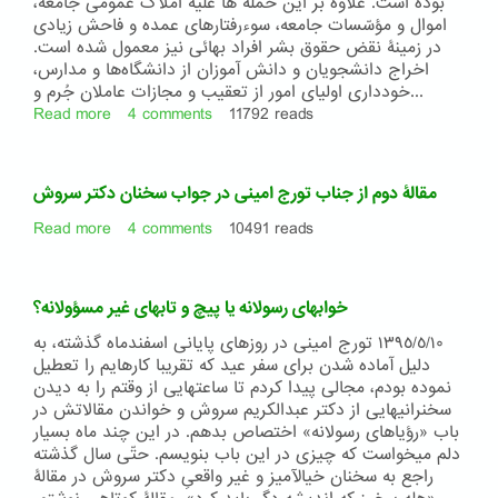
بوده است. علاوه بر این حمله ها علیه املاک عمومی جامعه،
اموال و مؤسّسات جامعه، سوءرفتارهای عمده و فاحش زیادی
در زمینۀ نقض حقوق بشر افراد بهائی نیز معمول شده است.
اخراج دانشجویان و دانش آموزان از دانشگاه‌ها و مدارس،
خودداری اولیای امور از تعقیب و مجازات عاملان جُرم و...
Read more
about
4 comments
11792 reads
اختناق
اقتصادی
جامعۀ
مقالۀ دوم از جناب تورج امینی در جواب سخنان دکتر سروش
بهائی
ایران
Read more
about
4 comments
10491 reads
مقالۀ
دوم
از
خوابهای رسولانه یا پیچ و تابهای غیر مسؤولانه؟
جناب
تورج
١٣٩٥/٥/١٠ تورج امینی در روزهای پایانی اسفندماه گذشته، به
امینی
دلیل آماده شدن برای سفر عید که تقریبا کارهایم را تعطیل
در
نموده بودم، مجالی پیدا کردم تا ساعتهایی از وقتم را به دیدن
جواب
سخنرانیهایی از دکتر عبدالکریم سروش و خواندن مقالاتش در
سخنان
باب «رؤیاهای رسولانه» اختصاص بدهم. در این چند ماه بسیار
دکتر
دلم میخواست که چیزی در این باب بنویسم. حتّی سال گذشته
سروش
راجع به سخنان خیالآمیز و غیر واقعیِ دکتر سروش در مقالۀ