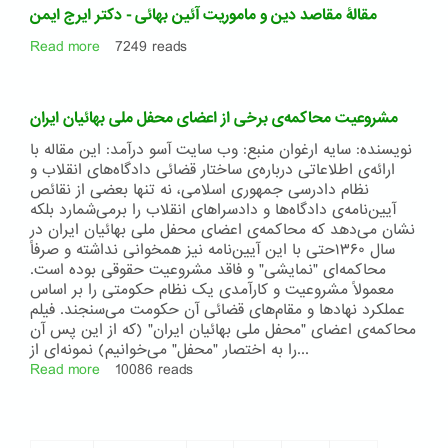
آیین
مقالۀ مقاصد دین و ماموریت آئین بهائی - دکتر ایرج ایمن
بهائی
Read more
about
7249 reads
مقالۀ
مقاصد
دین
مشروعیت محاکمه‌ی برخی از اعضای محفل ملی بهائیان ایران
و
ماموریت
نویسنده: سایه ارغوان منبع: وب سایت آسو درآمد: این مقاله با
آئین
ارائه‌ی اطلاعاتی درباره‌ی ساختار قضائی دادگاه‌های انقلاب و
بهائی
نظام دادرسی جمهوری اسلامی، نه تنها بعضی از نقائص
-
آیین‌نامه‌ی دادگاه‌ها و دادسراهای انقلاب را برمی‌شمارد بلکه
دکتر
نشان می‌دهد که محاکمه‌ی اعضای محفل ملی بهائیان ایران در
ایرج
سال ۱۳۶۰حتی با این آیین‌نامه نیز همخوانی نداشته و صرفاً
ایمن
محاکمه‌ای "نمایشی" و فاقد مشروعیت حقوقی بوده است.
معمولاً مشروعیت و کارآمدی یک نظام حکومتی را بر اساس
عملکرد نهادها و مقام‌های قضائی آن حکومت می‌سنجند. فیلم
محاکمه‌ی اعضای "محفل ملی بهائیان ایران" (که از این پس آن
را به اختصار "محفل" می‌خوانیم) نمونه‌ای از...
Read more
about
10086 reads
مشروعیت
محاکمه‌ی
برخی