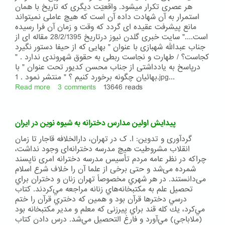
شیعه
هر عصری تکرار میشود. واقعیّت دیگری که تاریخ با همان
استمرار به آن شهادت داده آن است که هیچ عاملی نمیتواند
مانع پیشرفت عقیده ای گردد که وقت و زمان آن فرا رسیده
است...." سایت خبری گلدن نیوز درتاریخ 28/2/1395 مقاله ای از
جناب عبدالله شهبازی با عنوان " بهایی که از حیفا دستور نگیرد
کجاست؟ / طهارت و نجاست ربطی به حقوق شهروندی ندارد . "
درپاسخ به یادداشتی از جناب محسن کدیور تحت عنوان " با
بهائیان چگونه برخورد کنیم ؟ " منتشر نمود . 1.jpg...
Read more
about
3 comments
13646 reads
مقاله
«جامعه
جهانی
پیدایش اولین مدارس دخترانه به شیوه نوین در ایران
بهائی
درزادگاهش
گردآوری و تدوین: ا. ک در تهران، دارالخلافه قاجار تا زمان
سرزمین
انقلاب مشروطیت هیچ مدرسه دخترانه‌ای وجود نداشت،
ایران»
چراکه در نظر عامه مردم تأسیس مدرسه دخترانه امری ناپسند
شمرده می‌شد و حتی برخی از علما آن را خلاف شرع اسلام
می‌دانستند. در هر شهري مخصوصاً تهران زنان و دختران براي
تحصيل علم به مكتبخانه‌هاي زنانه مراجعه مي‌كردند. كتاب
درسي دخترها قرآن بود و همين كه دختري قرآن را ختم
مي‌كرد، يك كله قند براي پیرزنی که معلم و مدیر مکتبخانه بود
(ملاباجي) مي‌آورد و فارغ التحصيل مي‌شد. درس دادن كتاب