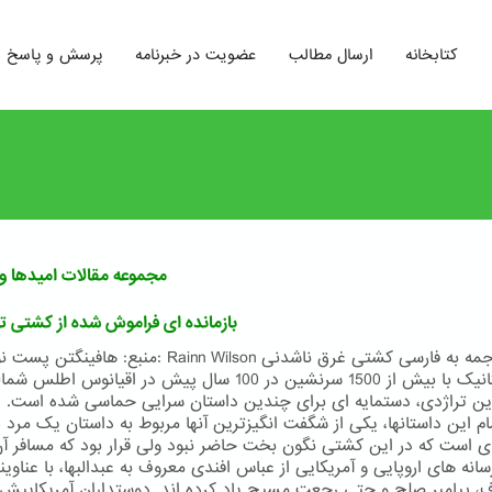
کتابخانه
ارسال مطالب
عضویت در خبرنامه
پرسش و پاسخ
مجموعه مقالات امیدها و 
بازمانده ای فراموش شده از کشتی تا
منبع: هافینگتن پست نویسنده: Rainn Wilson ترجمه به فارس
تایتانیک با بیش از 1500 سرنشین در 100 سال پیش در اقیانوس اط
ین تراژدی، دستمایه ای برای چندین داستان سرایی حماسی شده است. د
ای است که در این کشتی نگون بخت حاضر نبود ولی قرار بود که مسافر آن
سانه های اروپایی و آمریکایی از عباس افندی معروف به عبدالبها، با عناو
، پیامبر صلح و حتی رجعت مسیح یاد کرده اند. دوستداران آمریکاییش 