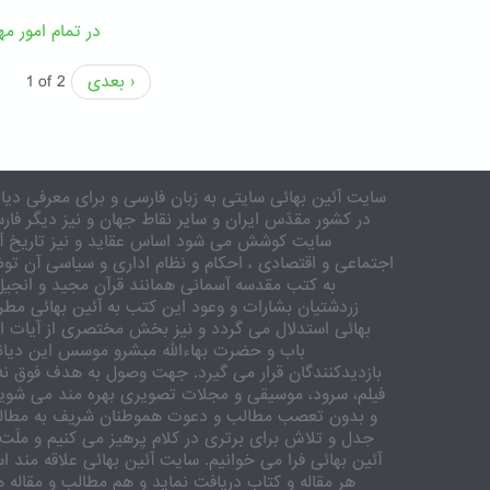
در تمام امور مه
بعدی ›
1 of 2
سایت آئین بهائی سایتی به زبان فارسی و برای معرفی دیان
در کشور مقدّس ایران و سایر نقاط جهان و نیز دیگر فار
سایت کوشش می شود اساس عقاید و نیز تاریخ آئی
اجتماعی و اقتصادی ، احکام و نظام اداری و سیاسی آن تو
به کتب مقدسه آسمانی همانند قرآن مجید و انجیل
زردشتیان بشارات و وعود این کتب به آئین بهائی مطر
بهائی استدلال می گردد و نیز بخش مختصری از آیات ا
باب و حضرت بهاءالله مبشرو موسس این دیان
بازدیدکنندگان قرار می گیرد. جهت وصول به هدف فوق نه ت
فیلم، سرود، موسیقی و مجلات تصویری بهره مند می شویم.
و بدون تعصب مطالب و دعوت هموطنان شریف به مطالعه
جدل و تلاش برای برتری در کلام پرهیز می کنیم و ملّت 
آئین بهائی فرا می خوانیم. سایت آئین بهائی علاقه مند 
هر مقاله و کتاب دریافت نماید و هم مطالب و مقاله ه