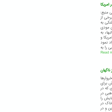
 امریکا
 سهیلا وحدتی منبع:
رخی از
زشکی به
نام لیلیان کپس (Lillian Kapps) که در
هاء به
ریکا و
اد نمود
Read 
 ناگهان
پس از ۱۶۲ سال در زیر خروار‌ها
ش برای
ی که در
هبی در
هایش را
خاک در
۱۸۱۷ میلادی در قزوین و در