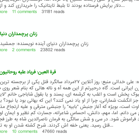
دلار برایش فرستاده بودند تا بلیط تایتانیک را خریداری کند و از او تمنا...
more
about
11 comments
31181 reads
بازمانده
ای
فراموش
زنان پرچمداران دنیا
شده
از
زنان پرچمداران دنیای آینده نویسنده: جمشید ف
کشتی
more
about
2 comments
23802 reads
تایتانیک
زنان
پرچمداران
دنیای
قرة العین: فریاد علیه روحانیو
آینده
نویسنده: علی خدائی منبع: روز آنلاین ۲۷مرداد سالگرد قتل یکی از برجست
ن ایرانی است. گاه درحیرتم از این همه آه و ناله هائی که بنام شعر روی
وک پخش است و اغلب به کرشمه ای، پسند و یا بقول شاباجی خانم "لا
جز انگشت شمارانی، چرا از او یاد نمی کنند؟ این که بهائی بود یا نبود؟ 
وت است، بویژه که آغاز جنبش "بابیه" را جنبشی مترقی و علیه ارتجاع مذ
می دانم. اما، مهم، دانش، احساس شاعرانه، جسارت کم نظیر و ایمان ا
د فراموش شود. در سی و شش سالگی به فرمان ناصرالدین شاه به طرز فج
قتل رسید. یعنی خفه اش کردند. شرح کشته شدن او به تحریر در...
more
about
10 comments
47660 reads
قرة