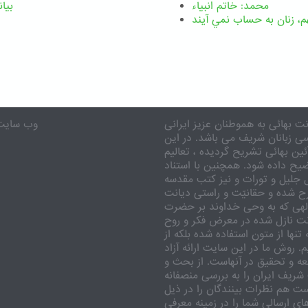
محمد: خاتم انبیاء
بیان
م،‌ زنان به حساب نمي آيند
ت بهائی به هموطنان عزیز ایرانی
eenebahai.org
سی زبانان شریف می باشد. در این
ن بهائی تشریح گردیده ، تعالیم
ضیح داده شود. همچنین با استناد
 جلیل و تورات و نیز کتب مقدسه
ح شده و حقانیّت و راستی دیانت
لهی که به وحی خداوند بر حضرت
ت نازل شده در معرض فکر و روح
نها از متون استفاده شده بلکه از
 روش ما در این سایت ارائه آزاد
 و تحقیق در آنهاست. از بحث و
شریف ایران را به بررسی منصفانه
است هم نظرات بینندگان را در ذیل
ای ارسالی شما را در زمینه معرفی