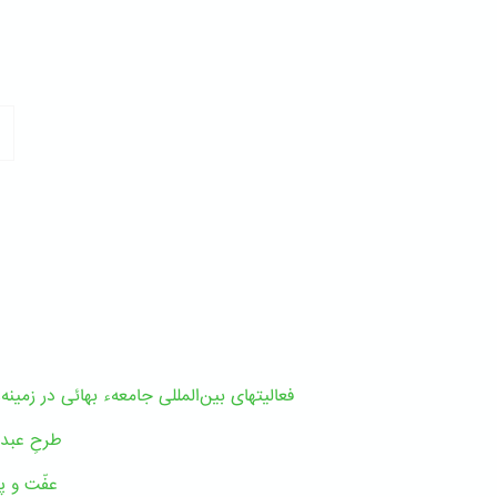
فعالیتهای بین‌المللی جامعهء بهائی در زمین
طرحِ عبدال
عفّت و پ