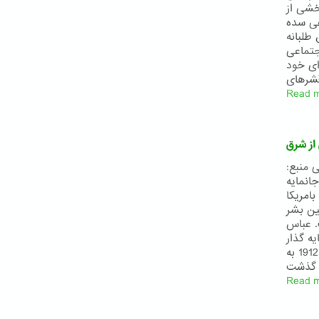
خشی از
عی سده
بارزات حق طلبانه
جتماعی
رای خود
Read 
از شرق
 سهیلا وحدتی منبع:
انمایه
امریکا
ین بشر
. عباس
ه گذار
آئین بهائی بود. عبدالبهاء عباس در سال 1844 در تهران به دنیا آمد و در سال 1912 به
Read 