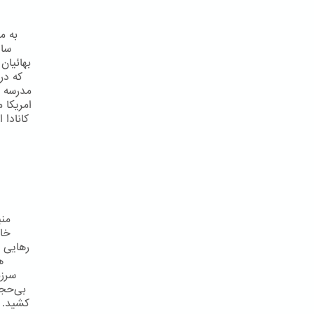
سای
بهائیان
مدرسه ت
امریکا 
کانادا 
خاک
رهایی ز
ه
سرزم
بی‌حجا