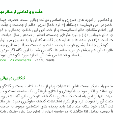
العین:
فریاد
عفّت و پاکدامنی از منظر دی
علیه
روحانیون
پاکدامنی از آموزه های ضروری و اساسی دیانت بهائی است. حضرت عبدالب
مرتجع
خصوص می فرمایند: «عِندَاللّه [= نزد خدا] اَمری اَعظم از عِصمَت و عِفَّ
این اَعظم مقاماتِ عالَمِ انسانیست و از خصائصِ این خلقتِ رَحمانی؛ و دُون
مُقتضیاتِ عالَمِ حیوانی.»(١) و نیز: «ذره‌ای عِصمت، اَعظَم از صدهزار سال عباد
معرفت است.»(٢) در سده ها و هزاره های گذشته که آن را به تعبیری می تو
کودکی جامعۀ بشری فرض کرد، به عفت و عصمت صرفاً از منظری جن
لارانه، آن هم بیشتر در مورد خانم ها نگاه می شد. با این نگاه اگر مردی
فساد و فحشا می شد، آن اندازه مورد نکوهش نبود که زنی...
more
about
23 comments
71770 reads
عفّت
و
پاکدامنی
کنکاشی در بهائی
از
منظر
: سهراب نیکو صفت ناشر: انتشاراتِ پیام از مقدّمه کتاب: بحث و گفتگو و 
دین
 عقائد و افکار موجب شکوفائی و اعتلای فرهنگی يک جامعه است و بايد
بهائی
نهاد. تنها از این راه است که میتوان با گذشته تاریخی ملّتی آشنا شد, رو
ثبت آن را تقویت کرد و از تکرار اشتباهات گذشته جلوگیری نمود. هر ملّتی
ت آینده خود علاقه مند باشد باید پدیده های اجتماعی مربوط به جامعه 
اً بررسی نماید. امّا متأسّفانه در جامعه ایران از زمان پيدايش جنبش بابیّه 