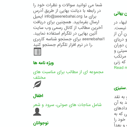
شما می توانید سوالات و نظرات خود را
در رابطه با دیانت بهایی از طریق آدرس
ن بهائی
ایمیل info@aeenebahai.org برای ما
ارسال بفرمایید. همچنین برای دریافت
هاء در
آخرین مطالب از کانال رسمی وب سایت
ت نیست.
آئین بهایی در تلگرام استفاده نمایید.
ِ آن از
برای جستجو شناسه کاربری aeenebahai1
ت و دریایِ
را در نرم افزار تلگرام جستجو کنید.
ان دوران
سیتی و
 مرتکب
ویژه نامه ها
Read 
مجموعه ای از مطالب برای مناسبت های
مختلف
 ستيزی
اطفال
به نقد
 به آن
شامل مناجات های صوتی، سرود و شعر
یدادهای
 که به
خود را
نوجوانان
و بعداً