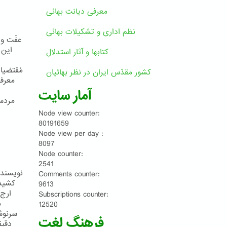
معرفی دیانت بهائی
نظم اداری و تشکیلات بهائی
عفّت و 
این 
کتابها و آثار استدلال
کشور مقدّس ایران در نظر بهائیان
آمار سایت
مردسا
Node view counter:
80191659
Node view per day :
8097
Node counter:
2541
نویسنده
Comments counter:
کشيدن
9613
ارج 
Subscriptions counter:
م
12520
سرنوش
فرهنگ لغت
دقیق