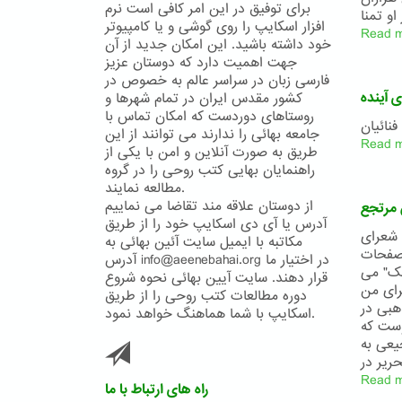
برای توفیق در این امر کافی است نرم
افزار اسکایپ را روی گوشی و یا کامپیوتر
Read 
خود داشته باشید. این امکان جدید از آن
جهت اهمیت دارد که دوستان عزیز
فارسی زبان در سراسر عالم به خصوص در
ی آینده
کشور مقدس ایران در تمام شهرها و
روستاهای دوردست که امکان تماس با
نائیان
جامعه بهائی را ندارند می توانند از این
Read 
طریق به صورت آنلاین و امن با یکی از
راهنمایان بهایی کتب روحی را در گروه
مطالعه نمایند.
از دوستان علاقه مند تقاضا می نماییم
ن مرتجع
آدرس یا آی دی اسکایپ خود را از طریق
ه ترین شعرای
مکاتبه با ایمیل سایت آئین بهائی به
 صفحات
آدرس info@aeenebahai.org در اختیار ما
یک" می
قرار دهند. سایت آیین بهائی نحوه شروع
برای من
دوره مطالعات کتب روحی را از طریق
هبی در
اسکایپ با شما هماهنگ خواهد نمود.
وست که
یعی به
Read 
راه های ارتباط با ما