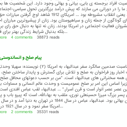
ت افراد برجسته ی بابی، بیانی و بهائی وجود دارد. این شخصیت ها ب
 ما را در دورانی می سازند که پیش درآمد بزرگترین تحول سیاسی-اجتما
پیشین، یعنی انقلاب مشروطه بود ... امریکای 1912 شاهد اوج گرفتن م
 گوناگون از جمله زنان و سیاهپوستان بود. زنان از پیشروترین مبارزان ا
یشروان فعالیت اجتماعی در امریکا بودند. زنان نه تنها به دنبال حق رای ب
بلکه بدنبال شرایط زندگی بهتر برای قشرهای...
more
about
4 comments
38873 reads
نخستین
ایرانی
مدافع
پیام صلح و انساندوستی 
حقوق
زنان
به مناسبت صدمین سالگرد سفر عبدالبهاء به امریکا (۲) نویسنده:
و
اخبار روز فراخوان به صلح و تلاش برای گسترش و پایدار ساختن صلح، ج
سیاهان
 همه سخنرانی های عبدالبهاء است. "من بر حسب دعوتهای محافل صلح ب
در
زیرا اساس این امر بر صلح عمومیست و وحدت عالم انسانی و مساوات ب
امریکا
 عصر عصر انوار است و قرن اسرار." ... عبدالبهاء لقب عباس افندی است
پسر بزرگ میرزا حسینعلی نوری، ملقب به بهاءالله، است که پیرو باب و پای
امریکا سفر نمود و در سال 1921 در گذشت...
more
about
2 comments
35331 reads
پیام
صلح