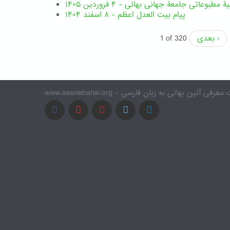
یۀ مطبوعاتی جامعۀ جهانی بهائی - ۴ فروردین ۱۴۰۵
پیام بیت العدل اعظم - ۸ اسفند ۱۴۰۴
بعدی ›
1 of 320
www.a - وب سایت معرفی آئین بهائی به زبان فارسی