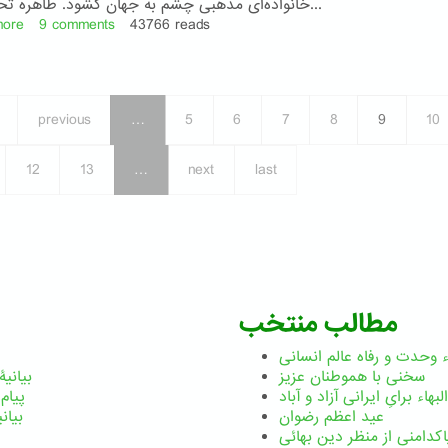
خانواده‌ای مذهبی چشم به جهان گشود. طاهره تحصیلات...
more
about
9 comments
43766 reads
طاهره،
رستاخیز
ناگهان
previous
…
5
6
7
8
9
10
12
13
…
next
last
مطالب منتخب
هء وحدت و رفاه عالم انسانی
سخنی با هموطنان عزیز
بیانیۀ 
بهاء برایِ ایرانی آزاد و آباد
پیام بی
عید اعظم رضوان
بیانی
اکدامنی از منظر دین بهائی