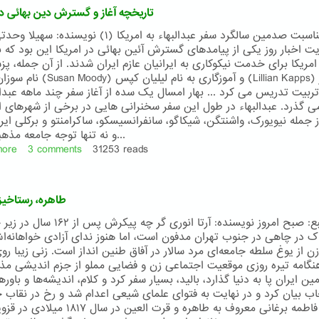
و
تاریخچه آغاز و گسترش دین بهائی در
انساندوستی
از
به مناسبت صدمین سالگرد سفر عبدالبهاء به امریکا (۱) نویسنده:
شرق
ت اخبار روز یکی از پیامدهای گسترش آئین بهائی در امریکا این بود که ب
 امریکا برای خدمت نیکوکاری به ایرانیان عازم ایران شدند. از آن جمله، پ
نام سوزان مودی (Susan Moody) و آموزگاری به 
ربیت تدریس می کرد ... بهار امسال یک سده از آغاز سفر چند ماهه عبدالب
می گذرد. عبدالبهاء در طول این سفر سخنرانی هایی در برخی از شهرهای ام
از جمله نیویورک، واشنتگن، شیکاگو، سانفرانسیسکو، ساکرامنتو و برکلی ایر
و نه تنها توجه جامعه مذهبی را به...
more
about
3 comments
31253 reads
تاریخچه
آغاز
و
طاهره، رستاخیز
گسترش
دین
منبع: صبح امروز نویسنده: آرتا انوری گر چه پیکرش 
بهائی
 در چاهی در جنوب تهران مدفون است، اما هنوز ندای آزادی خواهانه‌ا
در
ن از یوغ سلطه جامعه‌ای مرد سالار در آفاق طنین انداز است. زنی زیبا رو
امریکا
نگامه تیره روزی موقعیت اجتماعی زن و فضایی مملو از جزم اندیشی مذ
ین ایران پا به دنیا گذارد، بالید، بسیار سفر کرد و کلام، اندیشه‌ها و باور‌
ب بیان کرد و در ‌‌نهایت به فتوای علمای شیعی اعدام شد و رخ در نقاب 
کشید. فاطمه برغانی معروف به طاهره و قرت العین در سال 