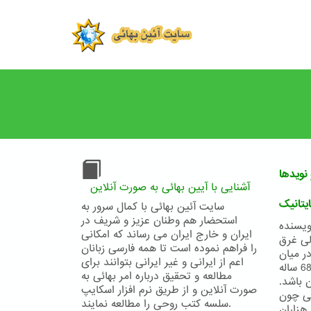
Skip
to
main
content
نویدها
آشنایی با آیین بهائی به صورت آنلاین
یتانیک
سایت آئین بهائی با کمال سرور به
استحضار هم وطنان عزیز و شریف در
ی کشتی غرق ناشدنی
ایران و خارج ایران می رساند که امکانی
لس شمالی غرق
را فراهم نموده است تا همه فارسی زبانان
ر میان
اعم از ایرانی و غیر ایرانی بتوانند برای
تمام این داستانها، یکی از شگفت انگیزترین آنها مربوط به داستان یک مرد 68 ساله
مطالعه و تحقیق درباره امر بهائی به
 باشد.
صورت آنلاین و از طریق نرم افزار اسکایپ
ینی چون
سلسه کتب روحی را مطالعه نمایند.
هزاران