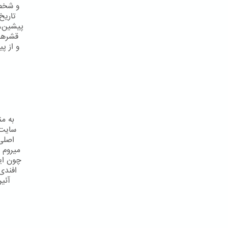
و شخصی
تاریخ
قشرهای
و از پ
سایت 
اصلی
میروم 
چون این
افندی 