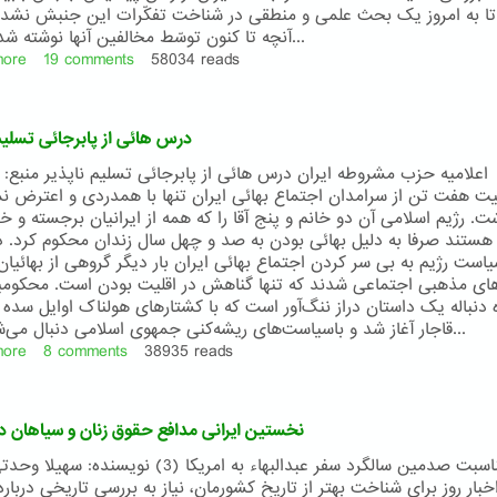
ه تا به امروز یک بحث علمی و منطقی در شناخت تفکّرات این جنبش نشد
آنچه تا کنون توسّط مخالفین آنها نوشته شده است...
more
about
19 comments
58034 reads
کنکاشی
در
بهائی
درس هائی از پابرجائی تسلیم 
ستيزی
اعلامیه حزب مشروطه ایران درس هائی از پابرجائی تسلیم ناپذیر منبع: ل
 هفت تن از سرامدان اجتماع بهائی ایران تنها با همدردی و اعترض نم
. رژیم اسلامی آن دو خانم و پنج آقا را که همه از ایرانیان برجسته و خد
هستند صرفا به دلیل بهائی بودن به صد و چهل سال زندان محکوم کرد. در
است رژیم به بی سر کردن اجتماع بهائی ایران بار دیگر گروهی از بهائیان 
‌های مذهبی اجتماعی شدند که تنها گناهش در اقلیت بودن است. محکوم
 دنباله یک داستان دراز ننگ‌آور است که با کشتار‌های هولناک اوایل سده 
قاجار آغاز شد و باسیاست‌های ریشه‌کنی جمهوی اسلامی دنبال می‌شود. اما...
more
about
8 comments
38935 reads
درس
هائی
از
نخستین ایرانی مدافع حقوق زنان و سیاهان در 
پابرجائی
تسلیم
به مناسبت صدمین سالگرد سفر عبدالبهاء به امریکا (3) نویسنده:
ناپذیر
بار روز برای شناخت بهتر از تاریخ کشورمان، نیاز به بررسی تاریخی دربار