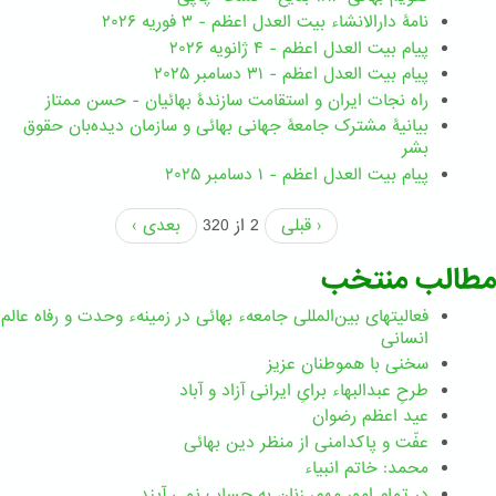
نامۀ دارالانشاء بیت العدل اعظم - ۳ فوریه ۲۰۲۶
پیام بیت العدل اعظم - ۴ ژانویه ۲۰۲۶
پیام بیت العدل اعظم - ۳۱ دسامبر ۲۰۲۵
راه نجات ایران و استقامت سازندۀ بهائیان - حسن ممتاز
بیانیۀ مشترک جامعۀ جهانی بهائی و سازمان دیده‌بان حقوق
بشر
پیام بیت العدل اعظم - ۱ دسامبر ۲۰۲۵
‹ قبلی
2 از 320
بعدی ›
مطالب منتخب
فعالیتهای بین‌المللی جامعهء بهائی در زمینهء وحدت و رفاه عالم
انسانی
سخنی با هموطنان عزیز
طرحِ عبدالبهاء برایِ ایرانی آزاد و آباد
عید اعظم رضوان
عفّت و پاکدامنی از منظر دین بهائی
محمد: خاتم انبیاء
در تمام امور مهم،‌ زنان به حساب نمي آيند