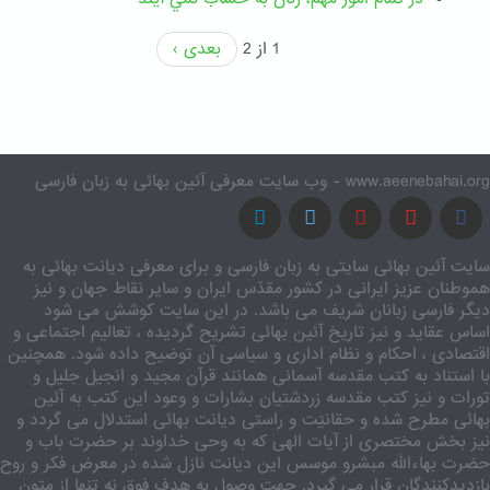
1 از 2
بعدی ›
www.aeenebahai.org - وب سایت معرفی آئین بهائی به زبان فارسی
سایت آئین بهائی سایتی به زبان فارسی و برای معرفی دیانت بهائی به
هموطنان عزیز ایرانی در کشور مقدّس ایران و سایر نقاط جهان و نیز
دیگر فارسی زبانان شریف می باشد. در این سایت کوشش می شود
اساس عقاید و نیز تاریخ آئین بهائی تشریح گردیده ، تعالیم اجتماعی و
اقتصادی ، احکام و نظام اداری و سیاسی آن توضیح داده شود. همچنین
با استناد به کتب مقدسه آسمانی همانند قرآن مجید و انجیل جلیل و
تورات و نیز کتب مقدسه زردشتیان بشارات و وعود این کتب به آئین
بهائی مطرح شده و حقانیّت و راستی دیانت بهائی استدلال می گردد و
نیز بخش مختصری از آیات الهی که به وحی خداوند بر حضرت باب و
حضرت بهاءالله مبشرو موسس این دیانت نازل شده در معرض فکر و روح
بازدیدکنندگان قرار می گیرد. جهت وصول به هدف فوق نه تنها از متون