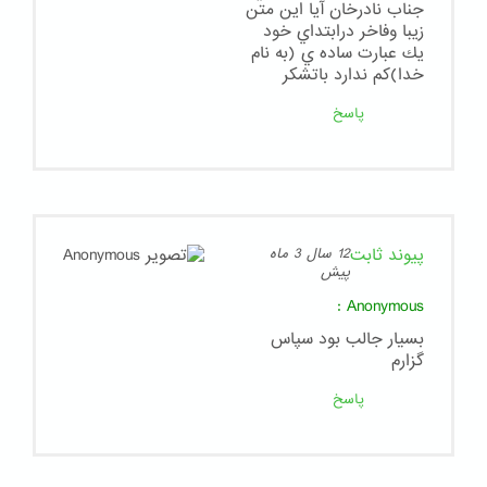
جناب نادرخان آيا اين متن
زيبا وفاخر درابتداي خود
يك عبارت ساده ي (به نام
خدا)كم ندارد باتشكر
پاسخ
پیوند ثابت
12 سال 3 ماه
پیش
:
Anonymous
بسيار جالب بود سپاس
گزارم
پاسخ