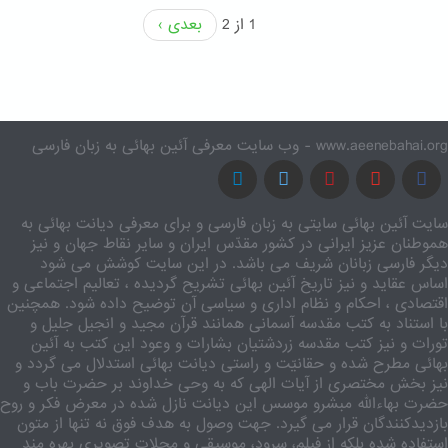
1 از 2
بعدی ›
www.aeenebahai.org - وب سایت معرفی آئین بهائی به زبان فارسی
سایت آئین بهائی سایتی به زبان فارسی و برای معرفی دیانت بهائی به
هموطنان عزیز ایرانی در کشور مقدّس ایران و سایر نقاط جهان و نیز
دیگر فارسی زبانان شریف می باشد. در این سایت کوشش می شود
اساس عقاید و نیز تاریخ آئین بهائی تشریح گردیده ، تعالیم اجتماعی و
اقتصادی ، احکام و نظام اداری و سیاسی آن توضیح داده شود. همچنین
با استناد به کتب مقدسه آسمانی همانند قرآن مجید و انجیل جلیل و
تورات و نیز کتب مقدسه زردشتیان بشارات و وعود این کتب به آئین
بهائی مطرح شده و حقانیّت و راستی دیانت بهائی استدلال می گردد و
نیز بخش مختصری از آیات الهی که به وحی خداوند بر حضرت باب و
حضرت بهاءالله مبشرو موسس این دیانت نازل شده در معرض فکر و روح
بازدیدکنندگان قرار می گیرد. جهت وصول به هدف فوق نه تنها از متون
استفاده شده بلکه از فیلم، سرود، موسیقی و مجلات تصویری بهره مند