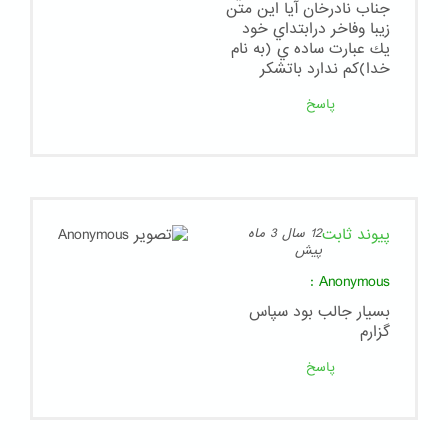
جناب نادرخان آيا اين متن
زيبا وفاخر درابتداي خود
يك عبارت ساده ي (به نام
خدا)كم ندارد باتشكر
پاسخ
پیوند ثابت
12 سال 3 ماه
پیش
:
Anonymous
بسيار جالب بود سپاس
گزارم
پاسخ