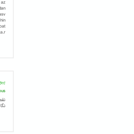
 az
dan
asv
hin
bat
a.r
پیو
ous
نقط
نگا