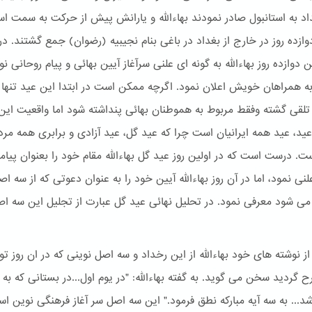
غداد به استانبول صادر نمودند بهاءالله و یارانش پیش از حرکت به سمت اس
ازده روز در خارج از بغداد در باغی بنام نجیبیه (رضوان) جمع گشتند. در 
ین دوازده روز بهاءالله به گونه ای علنی سرآغاز آیین بهائی و پیام روحانی ن
به همراهان خویش اعلان نمود. اگرچه ممکن است در ابتدا این عید تنها
لقی گشته وفقط مربوط به هموطنان بهائی پنداشته شود اما واقعیت ای
عید، عید همه ایرانیان است چرا که عید گل، عید آزادی و برابری همه مرد
ست. درست است که در اولین روز عید گل بهاءالله مقام خود را بعنوان پیام
لنی نمود، اما در آن روز بهاءالله آیین خود را به عنوان دعوتی که از سه ا
ی شود معرفی نمود. در تحلیل نهائی عید گل عبارت از تجلیل این سه ا
از نوشته های خود بهاءالله از این رخداد و سه اصل نوینی که در ان روز ت
 گردید سخن می گوید. به گفته بهاءالله: "در یوم اول...در بستانی که به
شد... به سه آیه مبارکه نطق فرمود." این سه اصل سر آغاز فرهنگی نوین ا