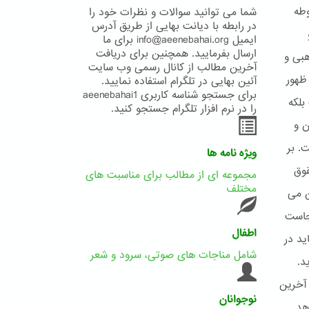
اب مشروطه
شما می توانید سوالات و نظرات خود را
در رابطه با دیانت بهایی از طریق آدرس
ایمیل info@aeenebahai.org برای ما
ارسال بفرمایید. همچنین برای دریافت
هبی و
آخرین مطالب از کانال رسمی وب سایت
ظهور
آئین بهایی در تلگرام استفاده نمایید.
برای جستجو شناسه کاربری aeenebahai1
بلکه
را در نرم افزار تلگرام جستجو کنید.
ن و
. بر
ویژه نامه ها
قوق
مجموعه ای از مطالب برای مناسبت های
مختلف
ن می
نجاست
اطفال
ید در
شامل مناجات های صوتی، سرود و شعر
د.
 آخرین
نوجوانان
هد