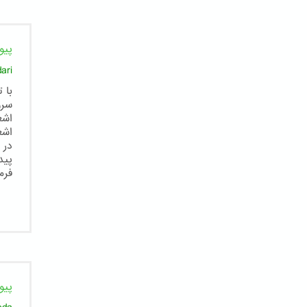
پیو
ari
با 
سرو
اشع
اشع
در 
پید
فرم
پیو