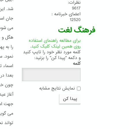
نظرات:
9617
شد. این
اعضای خبرنامه :
جان است
12520
می شود.
فرهنگ لغت
هگل و ما
برای مطالعه راهنمای استفاده
روی همین لینک کلیک کنید.
را به پ
کلمه مورد نظر خود را تایپ کنید
نمود. سو
و دکمه "پیدا کن" را بزنید:
کلمه
اسماء ت
بعدا در 
چون خدا
نمایش نتایج مشابه
آغاز عی
پیدا کن
جهت است
می گوید
تواند ن