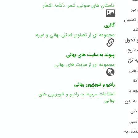
داستان های صوتی، شعر، دکلمه اشعار
 بی
 تعیین
گالری
ند
مجموعه ای از تصاویر اماکن بهائی و غیره
و تحول
 مطرح
پیوند به سایت های بهائی
 کلّ
مجموعه ای از سایت های بهائی
اصل
که
رادیو و تلویزیون بهائی
ه با
اطلاعات مربوط به رادیو و تلویزیون های
بهائی
به این
سخن
 نمی
ند. به