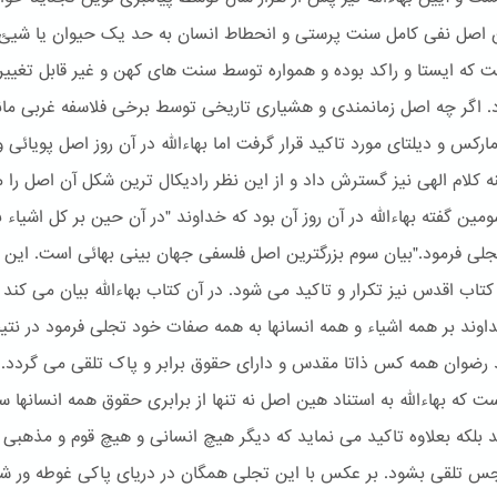
 اصل نفی کامل سنت پرستی و انحطاط انسان به حد یک حیوان یا شیئ
 که ایستا و راکد بوده و همواره توسط سنت های کهن و غیر قابل تغییر
 اگر چه اصل زمانمندی و هشیاری تاریخی توسط برخی فلاسفه غربی مان
رکس و دیلتای مورد تاکید قرار گرفت اما بهاءالله در آن روز اصل پویائی 
هنه کلام الهی نیز گسترش داد و از این نظر رادیکال ترین شکل آن اصل را
مین گفته بهاءالله در آن روز آن بود که خداوند "در آن حین بر کل اشیاء به
جلی فرمود."بیان سوم بزرگترین اصل فلسفی جهان بینی بهائی است. این 
کتاب اقدس نیز تکرار و تاکید می شود. در آن کتاب بهاءالله بیان می کند 
وند بر همه اشیاء و همه انسانها به همه صفات خود تجلی فرمود در نتیج
د رضوان همه کس ذاتا مقدس و دارای حقوق برابر و پاک تلقی می گردد. 
 که بهاءالله به استناد هین اصل نه تنها از برابری حقوق همه انسانها 
 بلکه بعلاوه تاکید می نماید که دیگر هیچ انسانی و هیچ قوم و مذهبی
جس تلقی بشود. بر عکس با این تجلی همگان در دریای پاکی غوطه ور شد