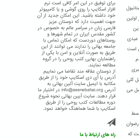
برای توفیق در این امر کافی است نرم
تانبول
افزار اسکایپ را روی گوشی و یا کامپیوتر
خود داشته باشید. این امکان جدید از آن
اولین
جهت اهمیت دارد که دوستان عزیز
فارسی زبان در سراسر عالم به خصوص در
وین
کشور مقدس ایران در تمام شهرها و
 عیدی
روستاهای دوردست که امکان تماس با
جامعه بهائی را ندارند می توانند از این
ن است
طریق به صورت آنلاین و امن با یکی از
راهنمایان بهایی کتب روحی را در گروه
م
مطالعه نمایند.
بری
از دوستان علاقه مند تقاضا می نماییم
آدرس یا آی دی اسکایپ خود را از طریق
صل کلی
مکاتبه با ایمیل سایت آئین بهائی به
صل می
آدرس info@aeenebahai.org در اختیار ما
قرار دهند. سایت آیین بهائی نحوه شروع
دوره مطالعات کتب روحی را از طریق
اسکایپ با شما هماهنگ خواهد نمود.
وسط
 رضوان
ست که
راه های ارتباط با ما