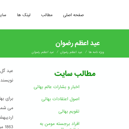
صفحه اصلی
مطالب
لینک ها
سای
رفتن
به
عید اعظم رضوان
محتوای
اصلی
/
/
ویژه نامه ها
عید اعظم رضوان
عید اعظم رضوان
عید گل 
مطالب سایت
نویسنده
اخبار و بشارات عالم بهائى
برای به
اصول اعتقادات بهائی
می شمار
تقویم بهائی
افراد برجسته مومن به