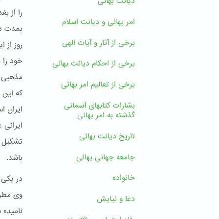
دیانت بهائی
را از ب
امر بهائی و دیانت اسلام
بمدت دو
برخی از آثار و آیات الهی
روز از ا
خود را 
برخی از احکام دیانت بهائی
مذهبی ت
برخی از تعالیم امر بهائی
که این 
بشارات کتابهای آسمانی
ایران ا
گذشته به امر بهائی
ایرانی ع
تاریخ دیانت بهائی
تشکیل م
جامعه جهانی بهائی
باشد.
خانواده
در یکی 
وی مطرح
دعا و نیایش
نامیده 