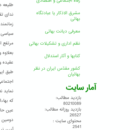
رفاه اجتماعی و اقتصادی
مشرق الاذکار یا عبادتگاه
ندای تق
بهائی
زمانمند
معرفی دیانت بهائی
سیاسی د
مرتفع ا
نظم اداری و تشکیلات بهائی
بعلاوه 
کتابها و آثار استدلال
عقیده و
کشور مقدّس ایران در نظر
طبق این
بهائیان
اجتماعی
آمار سایت
نماید ن
بازدید مطالب:
که بهاء
80210089
بازدید روزانه مطالب:
عین حال
26527
دومین گ
محتوای سایت :
2541
آیین نی