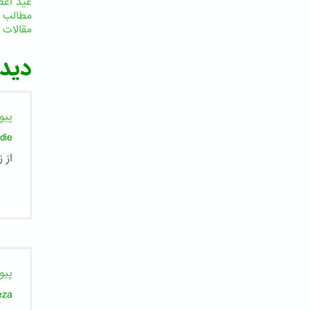
عید اعظ
مطالب 
مقالات
ا
دیدگ
پیو
die
از 
پیو
eza