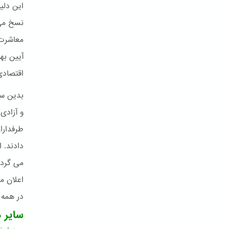
این دلیل
نسخ می ن
معاشرت 
آیین به
اقتصادی
بدین سب
و آزادی
طرفدارا
دادند. 
می گردد
اعلان می
در همه 
سایر د