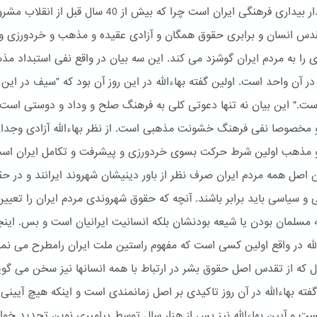
طلیعه دار بیداری فرهنگی ایران است چرا که بیش از 40 سال قبل از انقل
دس انسان و برابری حقوق همگان و آزادی عقیده و مذهب و خردورزی و
ی را به مردم ایران گوشزد می کند. این سه بیان در واقع نفی استبداد مذ
ر آن واحد است. اولین گفته بهاءالله در این روز آن بود که "سیف در این 
ست." این بیان نه تنها دعوتی کلی به فرهنگ صلح و وداد و دوستی است 
و مخصوصا نفی فرهنگ خشونت مذهبی است. از نظر بهاءالله آزادی وجدا
 مذهب اولین شرط حرکت بسوی خردورزی و پیشرفت و تکامل ایران است
 اصل همه مردم ایران صرف نظر از باور دینیشان شهروند ایرانند و در ح
 و سیاسی باید برابر باشند. آنچه که حقوق شهروندی مردم ایران را تعیی
ه مسلمان بودن یا شیعه بودنشان بلکه انسانیت ایرانیان است و بس. ای
الله در واقع اولین کسی است که مفهوم راستین ملت ایران رامطرح می نما
 که از تقدس اصل حقوق بشر در ارتباط با همه انسانها نیز سخن می گوی
فته بهاءالله در آن روز تاکیدی بر اصل زمانمندی است و اینکه هیچ آیینی
ست و آیین بهاءالله نیز پس از هزار سال توسط پیامبری نوین تجدید خوا