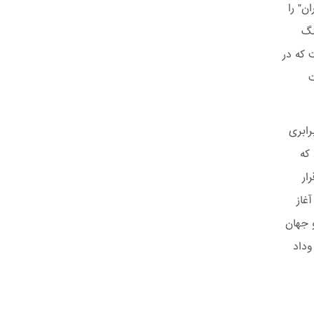
ن" را
نگ
 که در
ت
رابری
که
ار
غاز
و جهان
وداد