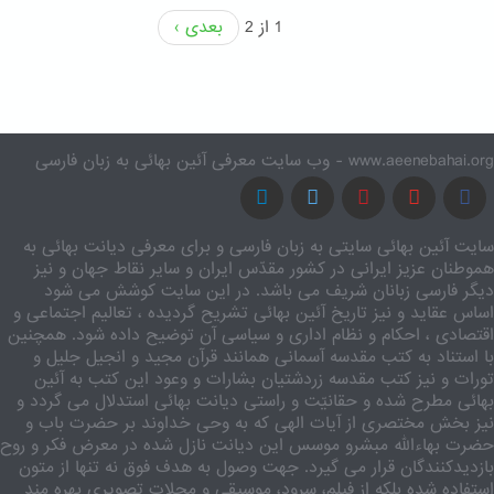
1 از 2
بعدی ›
www.aeenebahai.org - وب سایت معرفی آئین بهائی به زبان فارسی
سایت آئین بهائی سایتی به زبان فارسی و برای معرفی دیانت بهائی به
هموطنان عزیز ایرانی در کشور مقدّس ایران و سایر نقاط جهان و نیز
دیگر فارسی زبانان شریف می باشد. در این سایت کوشش می شود
اساس عقاید و نیز تاریخ آئین بهائی تشریح گردیده ، تعالیم اجتماعی و
اقتصادی ، احکام و نظام اداری و سیاسی آن توضیح داده شود. همچنین
با استناد به کتب مقدسه آسمانی همانند قرآن مجید و انجیل جلیل و
تورات و نیز کتب مقدسه زردشتیان بشارات و وعود این کتب به آئین
بهائی مطرح شده و حقانیّت و راستی دیانت بهائی استدلال می گردد و
نیز بخش مختصری از آیات الهی که به وحی خداوند بر حضرت باب و
حضرت بهاءالله مبشرو موسس این دیانت نازل شده در معرض فکر و روح
بازدیدکنندگان قرار می گیرد. جهت وصول به هدف فوق نه تنها از متون
استفاده شده بلکه از فیلم، سرود، موسیقی و مجلات تصویری بهره مند