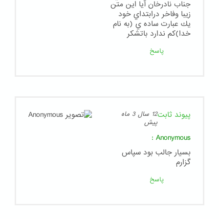
جناب نادرخان آيا اين متن
زيبا وفاخر درابتداي خود
يك عبارت ساده ي (به نام
خدا)كم ندارد باتشكر
پاسخ
پیوند ثابت
12 سال 3 ماه
پیش
:
Anonymous
بسيار جالب بود سپاس
گزارم
پاسخ