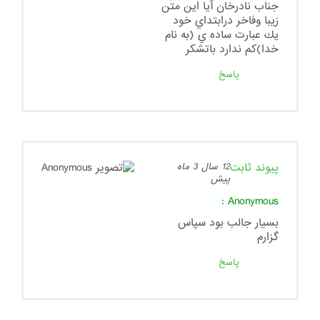
جناب نادرخان آيا اين متن
زيبا وفاخر درابتداي خود
يك عبارت ساده ي (به نام
خدا)كم ندارد باتشكر
پاسخ
پیوند ثابت
12 سال 3 ماه
پیش
:
Anonymous
بسيار جالب بود سپاس
گزارم
پاسخ