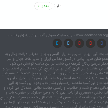
1 از 2
بعدی ›
www.aeenebahai.org - وب سایت معرفی آئین بهائی به زبان فارسی
سایت آئین بهائی سایتی به زبان فارسی و برای معرفی دیانت بهائی به
هموطنان عزیز ایرانی در کشور مقدّس ایران و سایر نقاط جهان و نیز
دیگر فارسی زبانان شریف می باشد. در این سایت کوشش می شود
اساس عقاید و نیز تاریخ آئین بهائی تشریح گردیده ، تعالیم اجتماعی و
اقتصادی ، احکام و نظام اداری و سیاسی آن توضیح داده شود. همچنین
با استناد به کتب مقدسه آسمانی همانند قرآن مجید و انجیل جلیل و
تورات و نیز کتب مقدسه زردشتیان بشارات و وعود این کتب به آئین
بهائی مطرح شده و حقانیّت و راستی دیانت بهائی استدلال می گردد و
نیز بخش مختصری از آیات الهی که به وحی خداوند بر حضرت باب و
حضرت بهاءالله مبشرو موسس این دیانت نازل شده در معرض فکر و روح
بازدیدکنندگان قرار می گیرد. جهت وصول به هدف فوق نه تنها از متون
استفاده شده بلکه از فیلم، سرود، موسیقی و مجلات تصویری بهره مند