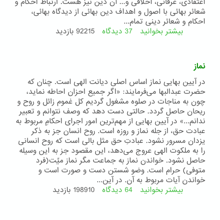
اعتقادی، عرفانی، اخلاقی و... آن دین نیز هست. ارتباط احكام و
شعائر بهائی با اصول و اهداف دین بهائی از دیدگاه بهائی،
احكام و شعائر دینی تمام...
بیشتر بخوانید
37 دیدگاه
درباره
92215 بازدید
مروری
بر
احکام
نماز
دیانت
بهائی
در آیین بهایی نماز اساس اصلی دیانت الهی است. چنان که
حضرت عبدالبها می‌فرمایند: «اگر جمیع احزان احاطه نماید،
چون به مناجات در صلوه مشغول گردیم کل غموم زائل و روح و
ریحان حاصل گردد. حالتی دست دهد که وصف نتوانم و تعبیر
ندانم...» در آیین بهایی از مهم‌ترین امور اجرای احکامِ مربوط به
عبادت حق، از جله نماز و روزه است. روح انسان جز به ذکر
یزدان مسرور نشود. عبادتِ حق مثل بالی است که روح انسانی
را به ملکوت الهی عروج می‌دهد، این مقصود جز به این وسیله
حاصل نشود. خواندن نماز به جماعت مگر نماز میِّت(فرد
متوفی) حرام است. وضو شستن دست و صورت است و
خواندن آیات مربوط به آن. در آین...
بیشتر بخوانید
64 دیدگاه
درباره
198910 بازدید
نماز