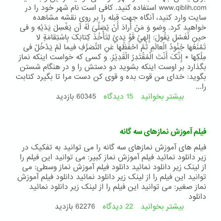
www.qiblih.com استفاده کنید. کافی است نام شهر خود را در
سایت وارد کنید، آنگاه جهت قبله را بر روی نقشه مشاهده
خواهید کرد. وضو وَ مَنْ أَرادَ أََنْ يُصَلِّیَ لَهُ أن يَغْسِلَ يَدَيْهِ و فی
حينِ لْغَسْلِ يَقُولَ: إِلهيْ قَوِّ يَديْ لِتَأْخُذَ کِتابَکَ بِاسْتِقامَةٍ لا
تَمْنَعُها جُنُودُ الْعالَمِ ثُمَّ احْفَظْها عَنِ التَّصَرُّفِ فيما لَمْ يَدْخُلْ فی
مِلْکِها * إِنَّکَ أَنْتَ الْمُقْتَدِرُ الْقَدِيْرُ. و کسی که خواست اینکه نماز
بگذارد بر اوست اینکه بشوید دو دستش را و در هنگام شستن
بگوید: خدای من قوت بده و قوی کن دست مرا تا بگیرد کتابت
را...
بیشتر بخوانید
15 دیدگاه
درباره
60345 بازدید
صورت
نمازهای
سه
فیلم آموزش نمازهای سه گانه
گانه
فیلم های آموزش نمازهای سه گانه را می توانید به تفکیک در
زیر دانلود نمائید فیلم آموزش نماز کبیر: می توانید این فیلم را
از لینک زیر دانلود نمائید دانلود فیلم آموزش نماز وسطی: می
توانید این فیلم را از لینک زیر دانلود نمائید دانلود فیلم آموزش
نماز صغیر: می توانید این فیلم را از لینک زیر دانلود نمائید
دانلود
بیشتر بخوانید
22 دیدگاه
درباره
62276 بازدید
فیلم