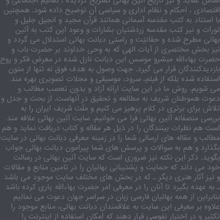
اساس عقاید و نیز تاریخ آئین بهائی تشریح گردیده ، تعالیم اجتماعی و
اقتصادی ، احکام و نظام اداری و سیاسی آن توضیح داده شود. همچنین
با استناد به کتب مقدسه آسمانی همانند قرآن مجید و انجیل جلیل و
تورات و نیز کتب مقدسه زردشتیان بشارات و وعود این کتب به آئین
بهائی مطرح شده و حقانیّت و راستی دیانت بهائی استدلال می گردد و
نیز بخش مختصری از آیات الهی که به وحی خداوند بر حضرت باب و
حضرت بهاءالله مبشرو موسس این دیانت نازل شده در معرض فکر و روح
بازدیدکنندگان قرار می گیرد. جهت وصول به هدف فوق نه تنها از متون
استفاده شده بلکه از فیلم، سرود، موسیقی و مجلات تصویری بهره مند
می شویم. روش ما در این سایت ارائه آزاد و بدون تعصب مطالب و
دعوت هموطنان شریف به مطالعه و تحقیق در آنهاست. از بحث و جدل و
تلاش برای برتری در کلام پرهیز می کنیم و ملّت شریف ایران را به
بررسی منصفانه آئین بهائی فرا می خوانیم. سایت آئین بهائی علاقه مند
است هم نظرات بینندگان را در ذیل هر مقاله و کتاب دریافت نماید و هم
مطالب و مقاله های ارسالی شما را در زمینه معرفی دیانت بهائی در سایت
بگذارد و هم به سوالات و پرسش های شما پیرامون دیانت بهائی جواب
بگوید. ذکر این نکته نیز ضروری است که سایت آئین بهائی در رسالت
خود می داند که حمایت و پشتیبانی بهائیان را در تامین منابع و مقالات
و نیز آثار هنری دیگر ـ که در بخش های مختلف سایت موجود می باشد
ـ به عهده بگیرد تا آنان را در معرفی امر حضرت بهاءالله یاری کرده باشد
بنابراین از همه بهائیان فارسی زبان در سراسر جهان دعوت می نمائیم
علاوه بر معرفی این سایت به علاقمندان دیانت بهائی، منابع موجود را
تکثیر و در اختیار نفوسی قرار دهند که امکان استفاده از اینترنت را