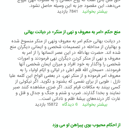
حق مثل بالی است که روح انسانی را به ملکوت الهی عروج
می‌دهد، این مقصود جز به این وسیله حاصل نشود.
بیشتر بخوانید
درباره
7841 بازدید
الواح
صلات
سه
منع حکم «امر به معروف و نهی از منکر» در دیانت بهائی
گانه
در دیانت بهائی حکم امر به معروف و‌نهی از منکر منسوخ شده
و بهائیان از مداخله در تصمیمات شخصی و ایمانی دیگران منع
شده اند. حضرت بهاءالله در این عصر انسانها را از امر به
معروف و نهی از منکر کردن دیگران نهی فرمودند و امورات
شخصی را واگذار به خود افراد و میزان ایمان شخصی آنها
فرمودند. «سبحان اللّه قلم اعلی در ليالی و ايّام اولياء را به
معروف امر فرموده و از منکر نهی. در بعضی الواح اين کلمه عليا
نازل : طوبی از برای نفسی که بشنود و نگويد. اگر نيکوئی از
کسی بينند به مکافات قيام کنند. اگر ضرّی مشاهده کنند صبر
نمايند و بخدا گذارند. ضرب و شتم و جنگ و جدال و قتل و
غارت کار درنده‌های بيشۀ ظلم و نادانی است...
بیشتر بخوانید
6 دیدگاه
درباره
15872 بازدید
منع
حکم
«امر
از احکام محبوب بوی پیراهن او می وزد
به