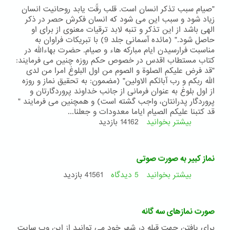
معروف
"صیام سبب تذکر انسان است. قلب رقّت یابد روحانیت انسان
و
زیاد شود و سبب این می شود که انسان فکرش حصر در ذکر
نهی
الهی باشد از این تذکر و تنبه لابد ترقیات معنوی از برای او
از
حاصل شود." (مائده آسمانی جلد 9) با تبریکات فراوان به
منکر»
مناسبت فرارسیدن ایام مبارکه هاء و صیام. حضرت بهاءالله در
در
کتاب مستطاب اقدس در خصوص حکم روزه چنین می فرمایند:
دیانت
"قد فرض علیکم الصلوة و الصوم من اول البلوغ امرا من لدی
بهائی
الله ربکم و رب آبائکم الاولین" (مضمون: به تحقیق نماز و روزه
از اول بلوغ به عنوان فرمانی از جانب خداوند پروردگارتان و
پروردگار پدرانتان، واجب گشته است) و همچنین می فرمایند "
قد کتبنا علیکم الصیام ایاما معدودات و جعلنا...
بیشتر بخوانید
درباره
14162 بازدید
از
احکام
محبوب
نماز کبیر به صورت صوتی
بوی
پیراهن
بیشتر بخوانید
5 دیدگاه
درباره
41561 بازدید
او
نماز
می
کبیر
وزد
به
صورت نمازهای سه گانه
صورت
صوتی
برای یافتن جهت قبله در شهر خود می توانید از این وب سایت