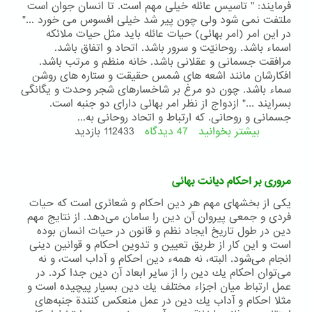
فرمایند: " تاسیس عائله خیلی مهم است. تا انسان جوان است
ملتفت نمی شود ولی چون پیر شد خیلی افسوس می خورد ..."
در این امر (امر بهائی) حیات عائله باید مثل حیات ملائکه
اسماء باشد. روحانیّت و سرور باشد. اتحاد و اتفاق باشد.
مرافقت جسمانی و عقلانی باشد. خانه منظم و مرتب باشد.
افکارشان مانند اشعه های شمس حقیقت و ستاره های روشن
سماء باشد. چون دو مرغ بر شاخسارهای شجر وحدت و یگانگی
بسرایند ..." ازدواج از نظر امر بهائی دارای دو جنبه است.
جسمانی و روحانی. که ارتباط و اتحاد روحانی به...
بیشتر بخوانید
47 دیدگاه
درباره
112433 بازدید
ازدواج
از
دیدگاه
مروری بر احکام دیانت بهائی
دیانت
بهائی
یكی از بخشهای مهم هر دین احكام و شعائری است كه حیات
فردی و جمعی پیروان آن دین را سامان می‌دهد. از نتایج مهم
دین در طول تاریخ ایجاد نظم و قانون در حیات انسان بوده
است و این كار از طریق تعیین و تدوین احكام و قوانین دینی
انجام می‌شود. البته، نه همهء دین احكام و آداب است، و نه
می‌توان احكام یك دین را از سایر ابعاد آن دین جدا كرد. در
عمل ارتباط میان اجزاء مختلف یك دین بسیار پیچیده است و
مثلا احكام و آداب یك دین در عمل منعكس كنندة جنبه‌های