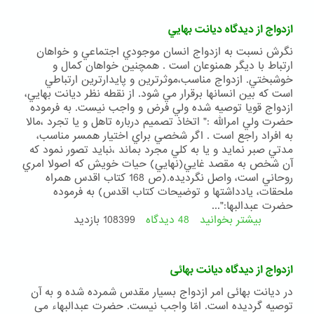
آموزش
نمازهای
ازدواج از ديدگاه ديانت بهايي
سه
گانه
نگرش نسبت به ازدواج انسان موجودي اجتماعي و خواهان
ارتباط با ديگر همنوعان است . همچنين خواهان كمال و
خوشبختي. ازدواج مناسب،موثرترين و پايدارترين ارتباطي
است كه بين انسانها برقرار مي شود. از نقطه نظر ديانت بهايي،
ازدواج قويا توصيه شده ولي فرض و واجب نيست. به فرموده
حضرت ولي امرالله :" اتخاذ تصميم درباره تاهل و يا تجرد ،مالا
به افراد راجع است . اگر شخصي براي اختيار همسر مناسب،
مدتي صبر نمايد و يا به كلي مجرد بماند ،نبايد تصور نمود كه
آن شخص به مقصد غايي(نهايي) حيات خويش كه اصولا امري
روحاني است، واصل نگرديده.(ص 168 كتاب اقدس همراه
ملحقات، يادداشتها و توضيحات كتاب اقدس) به فرموده
حضرت عبدالبها:"...
بیشتر بخوانید
48 دیدگاه
درباره
108399 بازدید
ازدواج
از
ديدگاه
ازدواج از دیدگاه دیانت بهائی
ديانت
بهايي
در دیانت بهائی امر ازدواج بسیار مقدس شمرده شده و به آن
توصیه گردیده است. امّا واجب نیست. حضرت عبدالبهاء می