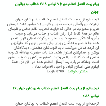
العدل
پیام بیت العدل اعظم مورخ ٩ نوامبر ٢٠١٨ خطاب به بهائیان
اعظم
خطاب
جهان
به
ترجمه‌ای از پیام بیت ‌العدل اعظم خطاب به بهائیان جهان
بهائیان
(هیئت بین‌المللی ترجمه به زبان فارسی) ٩ نوامبر ٢٠١٨ دوستان
جهان
عزیز و محبوب، در حالی ‌که فرایند تخریب نظم مختل و نارسای
-
عالم در همۀ نقاط کرۀ ارض شدّت و حدّت می‌یابد و سبب
۱۸
یأس، آشفتگی، خصومت و ناامنی می‌گردد، احبّای الهی که در
ژانویه
همه جا با صبر و فداکاری برای بنای نظمی نوین که جایگزین
۲۰۱۹
آن گردد تلاش می‌کنند، باید قلوب‌شان مطمئن، دیدگاه‌شان
روشن و اقدام‌شان استوار باشد. هدایات حضرت بهاءالله شالودۀ
نظمی است که شما بنا می‌کنید. دستور مبارکش واضح و روشن
است چنانکه می‌فرمایند "یسأل الخادم همّةً من کلّ ذی همّة
لیقوم علی اصلاح البلاد و احیآء الأموات بمآء...
بیشتر بخوانید
درباره
8766 بازدید
پیام
بیت
العدل
ترجمه‌ای از پیام بیت ‌العدل اعظم خطاب به بهائیان جهان ۲۶
اعظم
مورخ
نوامبر ۲۰۱۸
٩
ترجمه‌ای از پیام بیت ‌العدل اعظم خطاب به بهائیان جهان
نوامبر