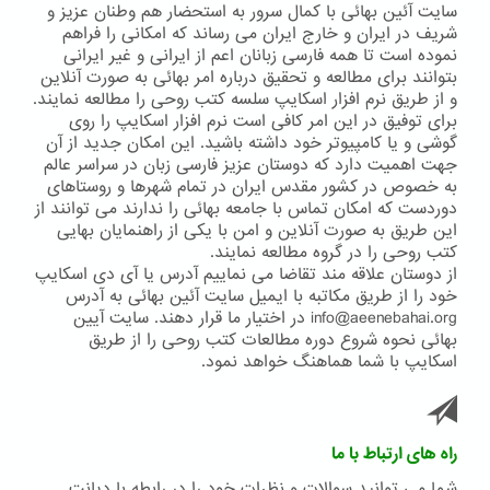
۲۶
سایت آئین بهائی با کمال سرور به استحضار هم وطنان عزیز و
نوامبر
شریف در ایران و خارج ایران می رساند که امکانی را فراهم
۲۰۱۸
نموده است تا همه فارسی زبانان اعم از ایرانی و غیر ایرانی
بتوانند برای مطالعه و تحقیق درباره امر بهائی به صورت آنلاین
و از طریق نرم افزار اسکایپ سلسه کتب روحی را مطالعه نمایند.
برای توفیق در این امر کافی است نرم افزار اسکایپ را روی
گوشی و یا کامپیوتر خود داشته باشید. این امکان جدید از آن
جهت اهمیت دارد که دوستان عزیز فارسی زبان در سراسر عالم
به خصوص در کشور مقدس ایران در تمام شهرها و روستاهای
دوردست که امکان تماس با جامعه بهائی را ندارند می توانند از
این طریق به صورت آنلاین و امن با یکی از راهنمایان بهایی
کتب روحی را در گروه مطالعه نمایند.
از دوستان علاقه مند تقاضا می نماییم آدرس یا آی دی اسکایپ
خود را از طریق مکاتبه با ایمیل سایت آئین بهائی به آدرس
info@aeenebahai.org در اختیار ما قرار دهند. سایت آیین
بهائی نحوه شروع دوره مطالعات کتب روحی را از طریق
اسکایپ با شما هماهنگ خواهد نمود.
راه های ارتباط با ما
شما می توانید سوالات و نظرات خود را در رابطه با دیانت