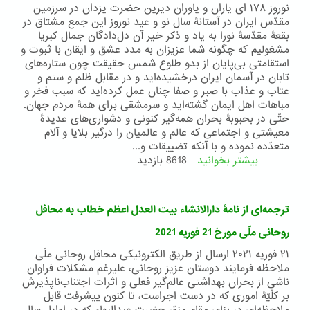
نوروز ۱۷۸ ای یاران و یاوران دیرین حضرت یزدان در سرزمین
مقدّس ایران در آستانۀ سال نو و عید نوروز این جمع مشتاق در
بقعۀ مقدّسۀ نورا به یاد و ذکر خیر آن دل‌دادگان جمال کبریا
مشغولیم که چگونه شما عزیزان به مدد عشق و ایقان با ثبوت و
استقامتی بی‌پایان از بدو طلوع شمس حقیقت چون ستاره‌های
تابان در آسمان ایران درخشیده‌اید و در مقابل ظلم و ستم و
عتاب و عذاب با صبر و صفا چنان عمل کرده‌اید که سبب فخر و
مباهات اهل ایمان گشته‌اید و سرمشقی برای همۀ مردم جهان.
حتّی در بحبوبۀ بحران‌ همه‌گیر کنونی و دشواری‌های عدیدۀ
معیشتی و اجتماعی که عالم و عالمیان را درگیر بلایا و آلام
متعدّده نموده و با آنکه تضییقات و...
بیشتر بخوانید
درباره
8618 بازدید
پیام
بیت
العدل
ترجمه‌ای از نامۀ دارالانشاء بیت ‌العدل اعظم خطاب به محافل
اعظم
نوروز
روحانی ملّی مورخ 21 فوریه 2021
۱۷۸
۲۱ فوریه ۲۰۲۱ ارسال از طریق الکترونیکی محافل روحانی ملّی
ملاحظه فرمایند دوستان عزیز روحانی، علیرغم مشکلات فراوان
ناشی از بحران بهداشتی عالم‌گیر فعلی و اثرات اجتناب‌ناپذیرش
بر کلّیّۀ اموری که در دست اجراست، تا کنون پیشرفت قابل