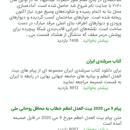
ملاحظه‌ای در بنای مقام منوّر حضرت عبدالبهاء که در اوایل سال
۲۰۲۰ با جدّیّت تام شروع شد حاصل شده است. آماده‌سازی
محلّ بنا به اتمام رسیده و شالوده‌های وسیع مورد نیاز اکنون
ریخته شده است. جوازهای ساختمان کسب گردیده و دیوارهای
ورودی و دیوارهای اطراف بنای اصلی مرقد مبارک در دست
ساخت است. نقشه‌های اجرایی قالب‌بندی شبکۀ‌ پیچیده‌ برای
پوشش مرمر سقف که متشکّل از هشتاد قسمت می‌...
بیشتر بخوانید
درباره
7408 بازدید
ترجمه‌ای
از
نامۀ
کتاب سربلندی ایران
دارالانشاء
بیت
برای دانلود کتاب سربلندی ایران مجموعه ای از پیام های بیت
‌العدل
العدل اعظم و بیانیه های جامعه جهانی بهایی در رابطه با ایران
اعظم
به قسمت ضمیمه مراجعه نمایید
خطاب
بیشتر بخوانید
درباره
8913 بازدید
به
کتاب
محافل
سربلندی
روحانی
ایران
پیام 9 می 2020 بیت العدل اعظم خطاب به محافل روحانی ملی
ملّی
مورخ
متن پیام بیت العدل اعظم مورخ 9 می 2020 در فایل ضمیمه
21
آمده است
فوریه
بیشتر بخوانید
درباره
8057 بازدید