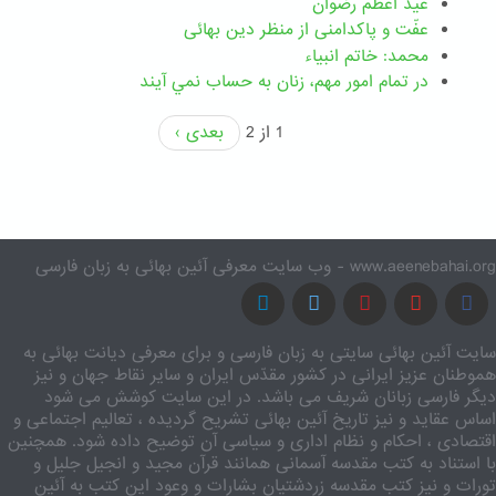
عید اعظم رضوان
عفّت و پاکدامنی از منظر دین بهائی
محمد: خاتم انبیاء
در تمام امور مهم،‌ زنان به حساب نمي آيند
1 از 2
بعدی ›
www.aeenebahai.org - وب سایت معرفی آئین بهائی به زبان فارسی
سایت آئین بهائی سایتی به زبان فارسی و برای معرفی دیانت بهائی به
هموطنان عزیز ایرانی در کشور مقدّس ایران و سایر نقاط جهان و نیز
دیگر فارسی زبانان شریف می باشد. در این سایت کوشش می شود
اساس عقاید و نیز تاریخ آئین بهائی تشریح گردیده ، تعالیم اجتماعی و
اقتصادی ، احکام و نظام اداری و سیاسی آن توضیح داده شود. همچنین
با استناد به کتب مقدسه آسمانی همانند قرآن مجید و انجیل جلیل و
تورات و نیز کتب مقدسه زردشتیان بشارات و وعود این کتب به آئین