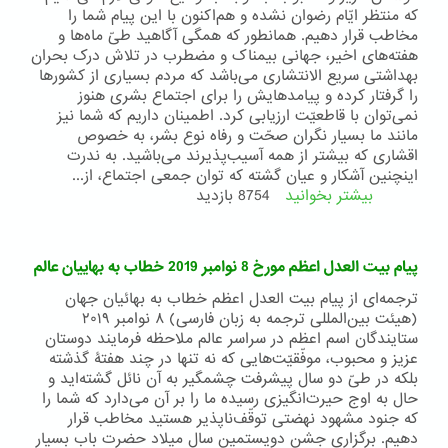
که منتظر ایّام رضوان نشده و هم‌اکنون با این پیام شما را
مخاطب قرار دهیم. همانطور که همگی آگاهید طیّ ماه‌ها و
هفته‌های اخیر، جهانی بیمناک و مضطرب در تلاش درک بحران
بهداشتی سریع الانتشاری می‌باشد که مردم بسیاری از کشورها
را گرفتار کرده و پیامدهایش را برای اجتماع بشری هنوز
نمی‌توان با قاطعیّت ارزیابی کرد. اطمینان داریم که شما نیز
مانند ما بسیار نگران صحّت و رفاه نوع بشر، به خصوص
اقشاری که بیشتر از همه آسیب‌پذیرند می‌باشید. به ندرت
اینچنین آشکار و عیان گشته که توان جمعی اجتماع، از...
بیشتر بخوانید
درباره
8754 بازدید
ترجمه‌ای
از
پیام
پیام بیت العدل اعظم مورخ 8 نوامبر 2019 خطاب به بهاییان عالم
بیت
‌العدل
ترجمه‌ای از پیام بیت ‌العدل اعظم خطاب به بهائیان جهان
اعظم
(هیئت بین‌المللی ترجمه به زبان فارسی) ۸ نوامبر ۲۰۱۹
خطاب
ستایندگان اسم اعظم در سراسر عالم ملاحظه فرمایند دوستان
به
عزیز و محبوب، موفّقیّت‌هایی که نه تنها در چند هفتۀ گذشته
بهائیان
بلکه در طیّ دو سال پیشرفت چشمگیر به آن نائل گشته‌اید و
جهان
حال به اوج حیرت‌انگیزی رسیده ما را بر آن می‌دارد که شما را
که جنود مشهود نهضتی توقّف‌ناپذیر هستید مخاطب قرار
دهیم. برگزاری جشن دویستمین سال میلاد حضرت باب بسیار