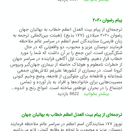
2021
پیام
9
می
پیام رضوان ۲۰٢٠
2020
بیت
ترجمه‌ای از پیام بیت ‌العدل اعظم خطاب به بهائیان جهان
العدل
رضوان ۲۰۲۰ میلادی (۱۷۷ بدیع) (هیئت بین‌المللی ترجمه به
اعظم
زبان فارسی) ستایندگان اسم اعظم در سراسر عالم ملاحظه
خطاب
فرمایند دوستان عزیز و محبوب، دو واقعیّتی که در حال
به
شکل‌گیری است، این جمع را بر آن داشت که شما را مورد
محافل
خطاب قرار دهیم. واقعیّت اوّل آگاهی فزاینده در سراسر جهان
روحانی
از خطرات نامعلوم و هولناک حاصله از بیماری جهان‌گیر ویروس
ملی
کرونا است. در بسیاری از کشورها علیرغم تلاش‌های جمعیِ
شجاعانه و قاطعانه برای جلوگیری از فاجعه، وضع وخیم کنونی
مصیبت‌هایی برای خانواده‌ها و افراد به بار آورده و تمامی
اجتماع را در بحران غوطه‌ور ساخته است. امواج رنج و اندوه...
بیشتر بخوانید
درباره
8822 بازدید
پیام
رضوان
۲۰٢٠
ترجمه‌ای از پیام بیت ‌العدل اعظم خطاب به بهائیان جهان
نوروز ١٧٧ ستایندگان اسم اعظم در سراسر عالم ملاحظه فرمایند
دوستان عزیز و محبوب، با توجّه به وقایع کنونی لازم می‌دانیم