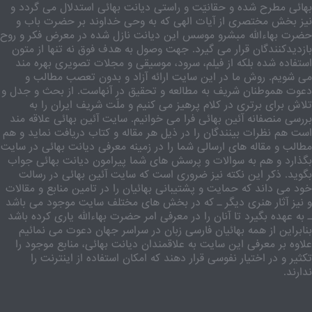
بهائی مطرح شده و حقانیّت و راستی دیانت بهائی استدلال می گردد و
نیز بخش مختصری از آیات الهی که به وحی خداوند بر حضرت باب و
حضرت بهاءالله مبشرو موسس این دیانت نازل شده در معرض فکر و روح
بازدیدکنندگان قرار می گیرد. جهت وصول به هدف فوق نه تنها از متون
استفاده شده بلکه از فیلم، سرود، موسیقی و مجلات تصویری بهره مند
می شویم. روش ما در این سایت ارائه آزاد و بدون تعصب مطالب و
دعوت هموطنان شریف به مطالعه و تحقیق در آنهاست. از بحث و جدل و
تلاش برای برتری در کلام پرهیز می کنیم و ملّت شریف ایران را به
بررسی منصفانه آئین بهائی فرا می خوانیم. سایت آئین بهائی علاقه مند
است هم نظرات بینندگان را در ذیل هر مقاله و کتاب دریافت نماید و هم
مطالب و مقاله های ارسالی شما را در زمینه معرفی دیانت بهائی در سایت
بگذارد و هم به سوالات و پرسش های شما پیرامون دیانت بهائی جواب
بگوید. ذکر این نکته نیز ضروری است که سایت آئین بهائی در رسالت
خود می داند که حمایت و پشتیبانی بهائیان را در تامین منابع و مقالات
و نیز آثار هنری دیگر ـ که در بخش های مختلف سایت موجود می باشد
ـ به عهده بگیرد تا آنان را در معرفی امر حضرت بهاءالله یاری کرده باشد
بنابراین از همه بهائیان فارسی زبان در سراسر جهان دعوت می نمائیم
علاوه بر معرفی این سایت به علاقمندان دیانت بهائی، منابع موجود را
تکثیر و در اختیار نفوسی قرار دهند که امکان استفاده از اینترنت را
ندارند.