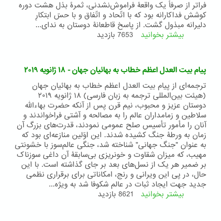
فراتر از صرفاً یک واقعۀ فراموش‌نشدنی، ثمرۀ بذل هشت دوره
کوشش فداکارانه بود که با اتّحاد و اتّفاق و با حسّ ابتکارِ
دلیرانه مبذول گشت. از پاسخ قاطعانۀ‌ دوستان به ندای...
بیشتر بخوانید
درباره
7653 بازدید
پیام
بیت
العدل
پیام بیت العدل اعظم خطاب به بهائیان جهان - ۱۸ ژانویه ۲۰۱۹
اعظم
مورخ
ترجمه‌ای از پیام بیت ‌العدل اعظم خطاب به بهائیان جهان
8
(هیئت بین‌المللی ترجمه به زبان فارسی) ۱۸ ژانویه ۲۰۱۹
نوامبر
دوستان عزیز و محبوب، نیم ‌قرن پس از آنکه حضرت بهاءالله
2019
سلاطین و زمامداران عالم را به مصالحه و آشتی فراخواندند و
خطاب
آنان را مأمور تأسیس صلح عمومی نمودند، قدرت‌های بزرگ آن
به
زمان به ورطۀ جنگ کشیده شدند. این اوّلین منازعه‌ای بود که
بهاییان
به عنوان "جنگ جهانی" شناخته ‌شد، جنگی عالم‌سوز با خشونتی
عالم
مهیب، که میزان شقاوت و خونریزی بی‌سابقۀ آن داغی سوزناک
بر ضمیر هر یک از نسل‌های بعد بر جای گذاشته است. با این
حال، در پی این ویرانی و رنج، امکاناتی برای برقراری نظمی
جدید جهت ایجاد ثبات در عالم شکوفا شد به ویژه...
بیشتر بخوانید
درباره
8621 بازدید
پیام
بیت