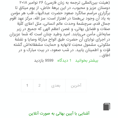
(هیئت بین‌المللی ترجمه به زبان فارسی) ۲۶ نوامبر ۲۰۱۸
٢٠١٨
دوستان عزیز و محبوب، در این برهۀ خاصّ، از یوم میثاق تا
خطاب
برگزاری مراسم سالگرد صعود حضرت عبدالبهاء، قلب هر مؤمن
به
به یاد آن وجود بی‌همتا در اهتزاز است: سرّ الله، مرکز عهد اقوم
بهائیان
جمال قدم، سرچشمۀ وحدت عالم انسانی، مثل اعلای کلّیّۀ
جهان
صفات و فضایل بهائی، و غصن اعظم الهی که جمیع در زیر
سایه‌اش مأمن می‌یابند. امید وطید چنان است که شما عزیزان
در اجرای نوایای آن حضرت طبق الواح مبارکۀ وصایا و نقشۀ
ملکوتی، مشمول محبّت لانهایه و حمایت مشفقانه‌اش گشته
قوّت و اطمینان یابید. در شب صعود، در بیت مبارک و در
اطاق...
بیشتر بخوانید
1 دیدگاه
درباره
9599 بازدید
ترجمه‌ای
از
پیام
بیت
آخرین
بعدی
2
1
‌العدل
اعظم
خطاب
به
بهائیان
جهان
آشنایی با آیین بهائی به صورت آنلاین