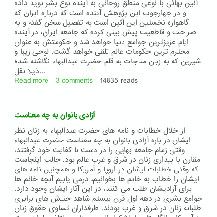
آئین بهائی با نوعی منطق روحانی به آینده نوع بشر نوید داده
و در چهارچوب این پژوهش آینده است که درباره ایران که
گاهواره نخستین این آئین است به تفصیل سخن گفته و به
صراحت و قاطعیت پیش بینی کرده که جامعه ایران، در آینده
ایام عزیزترین جوامع دنیا خواهد شد و حکومتش به عنوان
محترم ترین حکومات عالم تلقی خواهد گشت. لوحی زیبا و
شیرین که به زبان مناجات به قلم حضرت عبدالبهاء نگاشته شده
ذیلا نقل...
Read more
about
3 comments
14835 reads
محل
ظهور
شاه
آزادی بانوان به چه معناست
بهرام
مشرق
از خلال خطابات و نامه های حضرت عبدالبهاء به زنان نظر
زمین
ایشان در باره آزادی بانوان به چه معناست حضرت عبدالبهاء
و
وقتی زمام جامعه بهایی را در دست با کفایت خود گرفتند،
کشور
مقارن با بیداری زنان در شرق و غرب عالم بود. جالب اینجاست
مقدس
که وقتی خطابات ایشان در اروپا و آمریکا و همچنین نامه های
ایران
ایشان را خطاب به خانم ها بخوانیم، درمی یابیم آنچه خانم ها
است
برای آزادیشان طلب می کنند، در این آثار ایشان وجود دارد.
جوامع بشری در دهه اول قرن بیستم شاهد جنبش های برابری
طلبانه زنان در شرق و غرب بودند. طرفداران تساوی حقوق زنان