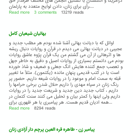
درآمریکا و انگلستان با تشکیل انجمن های مختلف طرفدار حق
رأی برای زنان، دادن لوایح متعدد به پارلمان،...
Read more
about
3 comments
13219 reads
آزادی
بانوان
به
بهائیان شیعیان کامل
چه
معناست
اوائل که با دیانت بهائی آشنا شده بودم هر مطلب جدید و
عجیبی در دیانت بهائی می دیدم در قرآن و روایات دنبال ریشه
ها و اثرهائی از آن می گشتم من یک قرآن پژوه عاشق روایات
بودم می دانستم بسیاری از روایات اصیل و دقیق به خاطر جهل
و تعصب جمع کننده هایش انگ جعلی و ضعیف و شاذ خورده
است یا در کتب قدیمی پنهان مانده (یکتمون). مثلاً ما تغییر
قبله به سمت امام و موعود را در روایات شیعه داریم. حضور پر
رنگ زنان در سپاه مهدی را داریم حلال شدن برخی حرامها را
داریم ، کتاب جدید دین جدید و شریعت جدید را در روایات
داریم ولی اینها را کمتر بیان و تحلیل می کنند سنت کتمان در
همه ادیان قدیم هست. هر پیامبری یا هر ظهوری برای...
Read more
about
8294 reads
بهائیان
شیعیان
کامل
پیامبر زن - طاهره قره العین پرچم دار آزادی زنان