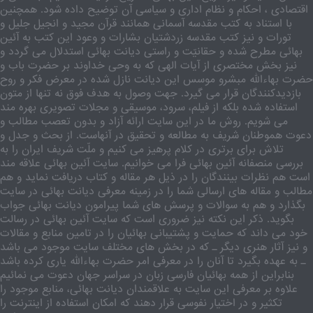
اقتصادی ، احکام و نظام اداری و سیاسی آن توضیح داده شود. همچنین
با استناد به کتب مقدسه آسمانی همانند قرآن مجید و انجیل جلیل و
تورات و نیز کتب مقدسه زردشتیان بشارات و وعود این کتب به آئین
بهائی مطرح شده و حقانیّت و راستی دیانت بهائی استدلال می گردد و
نیز بخش مختصری از آیات الهی که به وحی خداوند بر حضرت باب و
حضرت بهاءالله مبشرو موسس این دیانت نازل شده در معرض فکر و روح
بازدیدکنندگان قرار می گیرد. جهت وصول به هدف فوق نه تنها از متون
استفاده شده بلکه از فیلم، سرود، موسیقی و مجلات تصویری بهره مند
می شویم. روش ما در این سایت ارائه آزاد و بدون تعصب مطالب و
دعوت هموطنان شریف به مطالعه و تحقیق در آنهاست. از بحث و جدل و
تلاش برای برتری در کلام پرهیز می کنیم و ملّت شریف ایران را به
بررسی منصفانه آئین بهائی فرا می خوانیم. سایت آئین بهائی علاقه مند
است هم نظرات بینندگان را در ذیل هر مقاله و کتاب دریافت نماید و هم
مطالب و مقاله های ارسالی شما را در زمینه معرفی دیانت بهائی در سایت
بگذارد و هم به سوالات و پرسش های شما پیرامون دیانت بهائی جواب
بگوید. ذکر این نکته نیز ضروری است که سایت آئین بهائی در رسالت
خود می داند که حمایت و پشتیبانی بهائیان را در تامین منابع و مقالات
و نیز آثار هنری دیگر ـ که در بخش های مختلف سایت موجود می باشد
ـ به عهده بگیرد تا آنان را در معرفی امر حضرت بهاءالله یاری کرده باشد
بنابراین از همه بهائیان فارسی زبان در سراسر جهان دعوت می نمائیم
علاوه بر معرفی این سایت به علاقمندان دیانت بهائی، منابع موجود را
تکثیر و در اختیار نفوسی قرار دهند که امکان استفاده از اینترنت را