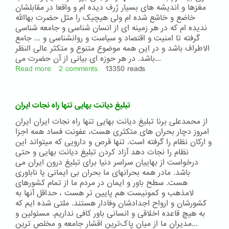
زنان
مغزها و اندیشه های بسیار ژرف دیده ام و واقعا در مقابلشان
خاضع و خاشع شده ام ولی هیچیک را مثل حضرت بهاالله
ندیده ام که در هر زمینه ای از انسان شناسی و جامعه شناسی
گرفته تا امنیت و اقتصاد و سیاست و روانشناسی و ... جامع
الاطراف باشد و در این همه موضوع متنوع و متکثر عالی النظر
باشد. در هر حوزه ای بیانی از آن حضرت می...
Read more
about
2 comments
13350 reads
فرق
پیامبری
و
تبلیغ دیانت بهایی تنها راه نجات ایران
نبوغ
از محمدعلی برنا تبلیغ دیانت بهایی تنها راه نجات ایران ایران
امروز دچار بحران های متکثری هست، عفونت فساد همه اجزا
و ارکان نظام را گرفته است. تنها قرص و دارویی که میتواند این
نظام را نجات دهد آزاد کردن تبلیغ دیانت بهایی و حتی
درخواست از بهاییان سراسر دنیا برای تبلیغ درون ایران می
باشد. مادر همه بحرانهای ما بحران بی ایمانی یا ناباوری
هست. سطح باور و ایمان در مردم ما از تمام کشورهای
لامذهب و کمونیست هم پایین تر هست ، حداقل آنها به
کشورشان و ارواح اجدادشان وفادار هستند. ملتی شده ایم که
به هیچ قاعده اخلاقی و انسانی باور کافی نداریم. مسئولین و
مدیران ما از میان پاک‌ترین اقشار جامعه و مخلص ترین...