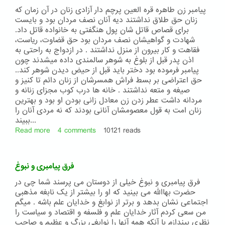
پیامبر زن طاهره قره العین پرچم دار آزادی زنان در آن زمان که
زنان حق طلاق نداشتند دیه آنان نصف مردان بود و بایست
برای قصاص قاتل شان پول هنگفتی به خانواده قاتل داد.
شهادت و گواهیشان نصف مردان بود حق قضاوت، ریاست،
فقاهت و کار بیرون از منزل نداشتند . در ازدواج به راحتی به
اذن پدر قبل از بلوغ به شوهر سالمندی داده میشدند چون
پیامبر فرموده بود دختر باید قبل از حیض دیدن شوهر کند..
حق اعتراضی بر بسط فراش همسرشان از زنان دائم تا کنیز و
صیغه و متعه نداشتند . خانه ها درب کوب مجزای زنانه و
مردانه داشت عطر زدن زن معادل زانی بودن او بود و بهترین
زنان امت به قول معصومشان آنانی بودند که نه مردی آنان را
ببیند...
Read more
about
4 comments
10121 reads
پیامبر
زن
-
فرق پیامبری و نبوغ
طاهره
قره
فرق پیامبری و نبوغ خیلی از دوستان می پرسند شما چی در
العین
حضرت بهاالله می بینید که او را بیشتر از یک نابغه مذهبی
پرچم
اجتماعی نشان بدهد و برتر از نوابغ و خدایان علم باشه . میگم
دار
من سعی کردم آثار خدایان علم و فلسفه و اقتصاد و سیاست را
آزادی
نظری بیندازم با آنکه همه آنها را نوابغی بزرگ و عظیم و صاحب