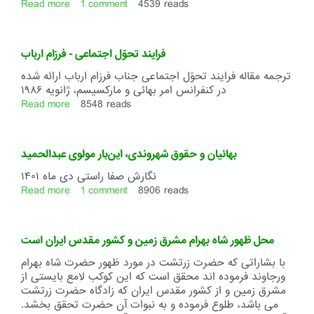
-
Read more
about
1 comment
4539 reads
علی‌مراد
مقاله
داودی
انقطاع
و
فرایند تحوّل اجتماعی - فرزام ارباب
تفسیر
در
ترجمه مقاله فرایند تحوّل اجتماعی جناب فرزام ارباب ارائه شده
ایقان
در کنفرانس امر بهائی و مارکسیسم، ژانویه ۱۹۸۶
Read more
about
8548 reads
فرایند
تحوّل
اجتماعی
بهائیان و حقوق شهروندی، این‌بار مولوی عبدالحمید
-
فرزام
نگارش صفا راستی دی ماه ۱۴۰۱
ارباب
Read more
about
1 comment
8906 reads
بهائیان
و
حقوق
محل ظهور شاه بهرام مشرق زمین و کشور مقدس ایران است
شهروندی،
این‌بار
با بشاراتی که حضرت زرتشت در مورد ظهور حضرت شاه بهرام
مولوی
ورجاوند فرموده اند محقق است که این کوکب لامع بایستی از
عبدالحمید
مشرق زمین و از کشور مقدس ایران که زادگاه حضرت زرتشت
می باشد، طلوع فرموده و به نبوات آن حضرت تحقق بخشد.