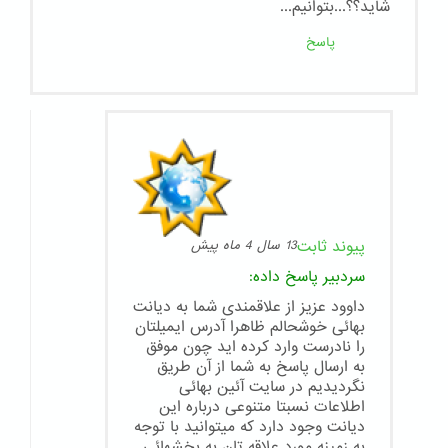
شاید؟؟...بتوانیم...
پاسخ
پیوند ثابت
13 سال 4 ماه پیش
سردبیر
پاسخ داده:
داوود عزیز از علاقمندی شما به دیانت
بهائی خوشحالم ظاهرا آدرس ایمیلتان
را نادرست وارد کرده اید چون موفق
به ارسال پاسخ به شما از آن طریق
نگردیدیم در سایت آئین بهائی
اطلاعات نسبتا متنوعی درباره این
دیانت وجود دارد که میتوانید با توجه
به زمینه مورد علاقه تان به بخشهائی