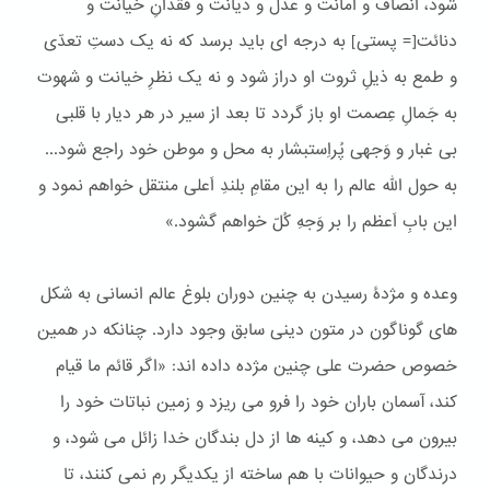
شود، انصاف و امانت و عدل و دیانت و فقدانِ خیانت و
دنائت[= پستی] به درجه ای باید برسد که نه یک دستِ تعدّی
و طمع به ذیلِ ثروت او دراز شود و نه یک نظرِ خیانت و شهوت
به جَمالِ عِصمت او باز گردد تا بعد از سیر در هر دیار با قلبی
بی غبار و وَجهی پُراِستبشار به محل و موطن خود راجع شود...
به حول الله عالم را به این مقامِ بلندِ اَعلی منتقل خواهم نمود و
این بابِ اَعظم را بر وَجهِ کُلّ خواهم گشود.»
وعده و مژدۀ رسیدن به چنین دوران بلوغ عالم انسانی به شکل
های گوناگون در متون دینی سابق وجود دارد. چنانکه در همین
خصوص حضرت علی چنین مژده داده اند: «اگر قائم ما قیام
كند، آسمان باران خود را فرو می ریزد و زمین نباتات خود را
بیرون می دهد، و كینه ها از دل بندگان خدا زائل می شود، و
درندگان و حیوانات با هم ساخته از یكدیگر رم نمی كنند، تا