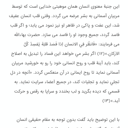
این جنبۀ معنوی انسان همان موهبتی خدایی است که توسط
مربیان آسمانی به بشر عرضه می گردد. وقتی قلب انسان عفیف
شد، این عفت و پاکی در ظاهر او نیز نمود می یابد؛ و اگر قلب
فاسد گردد، جمیع وجود او را فاسد می سازد. حضرت بهاءالله
می فرمایند: «فَانظُر فِي الانسان اِذا فَسَدَ قلبُهُ يُفسِدُ كُلَّ
الاَركان.»(١٢) اگر بشر مي خواهد اين فساد را تبديل به اصلاح
كند، بايد آینۀ قلب و روح انسانی خود را رو به خورشید مربیان
آسمانی نماید تا روح ایمانی در آن منعکس گردد. «آنچه در دل
تجلي نمايد و تجليات كند، در جميع اَعضاء سرايت نمايد. به
قسمي كه ديده بگريد و لب بخندد و سراپا به رقص و حركت
آيد.»(١٣)
با این توضیح باید گفت بدون توجه به مقام حقیقی انسان