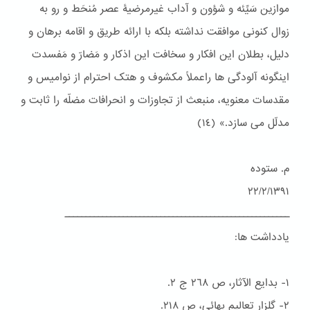
موازین سَیِّئه و شؤون و آداب غیرمرضیۀ عصر مُنحَط و رو به
زوال کنونی موافقت نداشته بلکه با ارائه طریق و اقامه برهان و
دلیل، بطلان این افکار و سخافت این اذکار و مَضارّ و مَفسدت
اینگونه آلودگی ها راعملاً مکشوف و هتک احترام از نوامیس و
مقدسات معنویه، منبعث از تجاوزات و انحرافات مضلّه را ثابت و
مدلّل می سازد.» (١٤)
م. ستوده
٢٢/٢/١٣٩١
ــــــــــــــــــــــــــــــــــــــــــــــــــــــ
یادداشت ها:
١- بدایع الآثار، ص ٢٦٨ ج ٢.
٢- گلزار تعالیم بهائی، ص ٢١۸.