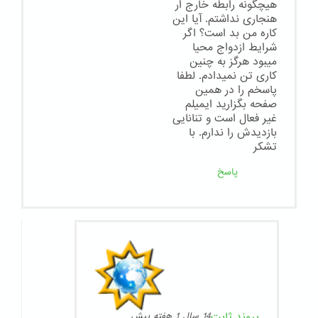
هیچگونه رابطه خارج ار
هنجاری نداشتم. آیا این
کاره من بد است؟ اگر
شرایط ازدواج محیا
میبود هرگز به چنین
کاری تن نمیدادم. لطفا
پاسخم را در همین
صفحه بگزارید ایمیلم
غیر فعال است و تنانایی
بازدیدش را ندارم. با
تشکر
پاسخ
پیوند ثابت
14 سال 1 هفته پیش