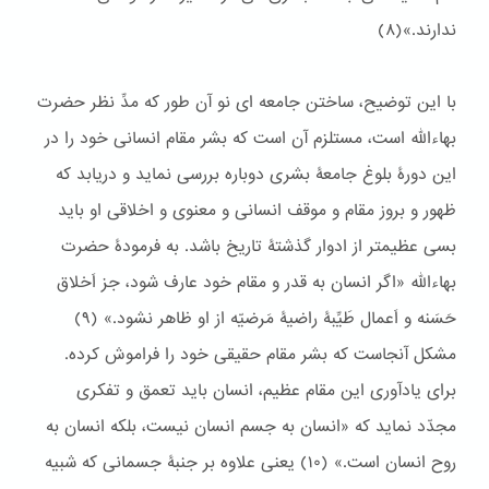
ندارند.»(٨)
با این توضیح، ساختن جامعه ای نو آن طور که مدِّ نظر حضرت
بهاءالله است، مستلزم آن است که بشر مقام انسانی خود را در
این دورۀ بلوغ جامعۀ بشری دوباره بررسی نماید و دریابد که
ظهور و بروز مقام و موقف انسانی و معنوی و اخلاقی او باید
بسی عظیمتر از ادوار گذشتۀ تاریخ باشد. به فرمودۀ حضرت
بهاءالله «اگر انسان به قدر و مقام خود عارف شود، جز اَخلاق
حَسَنه و اَعمال طَيِّبۀ راضيۀ مَرضيّه از او ظاهر نشود.» (٩)
مشکل آنجاست که بشر مقام حقیقی خود را فراموش کرده.
برای یادآوری این مقام عظیم، انسان باید تعمق و تفکری
مجدّد نماید که «انسان به جسم انسان نیست، بلکه انسان به
روح انسان است.» (١۰) یعنی علاوه بر جنبۀ جسمانی که شبیه