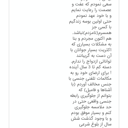
سعی نمودم که عفت و
عصمت را رعایت نمایم
و با خود عهد نمودم
حتی اولین بوسه زندگیم
با کسی جز
همسرم(نامزدم)نباشد.
هم اکنون مجردم و بنا
به مشکلات بسیاری که
اکثریت بسیار جوانان با
آن دست به گریبانند
توانائی ازدواج را ندارم.
دسته کم تا 3 سال آینده
! برای ارضای خود رو به
مکالمات تلفنی جنسی با
جنس مخالف آوردم (با
آشناها و فامیل) که
بتوانم از جلوگیری رابطه
جنسی واقعی حتی در
حد ملامسه جلوگیری
کنم و بسیار موفق بودم
و با وجود گذشت شش
سال از بلوغ شرعی