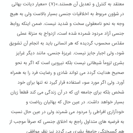
معتقد به کنترل و تعدیل آن هستند.»(٧) «معیار دیانت بهائی
در شؤون مربوط به اخلاقیات جنسی بسیار بالاست ولی به هیچ
وجه به نحو نامعقولی سخت و شدید نیست. ضمن اینکه روابط
جنسی آزاد مردود شمرده شده است، ازدواج به منزلۀ عملی
مقدّس محسوب گردیده که هر انسانی باید به انجام آن تشویق
شود، ولی اجبار جایز نیست. غریزۀ جنسی، مانند دیگر غرایز
بشری لزوماً شیطانی نیست بلکه نیرویی است که اگر به نحو
صحیح هدایت گردد می تواند شادی و رضایت فرد را به همراه
آورد. ولی اگر مورد سوء استفاده قرار گیرد نه تنها برای خود
شخص بلکه برای جامعه ای که در آن زندگی می کند قطعاً زیان
بسیار خواهد داشت. در عین حال که بهائیان ریاضت و
خودآزاری افراطی را مردود می شمرند ولی در عین حال نسبت
به فرضیه های متداول راجع به اخلاق جنسی که صرفاً موجب از
هم گسیختگی جامعۀ بشری می گردد نیز نظر موافقی