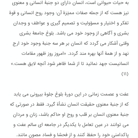
به حیات حیوانی است، انسان دارای دو جنبۀ انسانی و معنوی
نیز هست که از جمله صفات ممیّزۀ آن: وجود روح انسانی و قوۀ
تفکر و اختیار و مسؤولیت و تصمیم گیری و عواطف و وجدان
بشری و آگاهی از وجود خود می باشد. بلوغ جامعۀ بشری
وقتی آشکار می گردد که انسان بر هر سه جنبۀ وجود خود ارج
نهد و از همۀ آنها بهره مند گردد. «امروز روز ظهور مقامات
انسانيست جهد نمائيد تا از شما ظاهر شود آنچه لايق هست.»
(١١)
عفت و عصمت زمانی در این دورۀ بلوغ جلوۀ بیرونی می یابد
که از جنبۀ معنوی حقیقت انسان نشأة گیرد. فقط در صورتی که
جنبۀ معنوی انسان بر قلب و روح او حاکم باشد، زنان و مردان
می توانند در عین تعامل با یکدیگر در جامعه ای سالم عفت و
پاکدامنی خود را حفظ کنند و از فحشا و فساد مصون مانند.