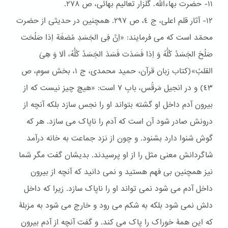
١١- حضرت بهاءالله. گلزار تعالیم بهائی، ص ٢۷۸.
١٢- آثار قلم اعلی، ج ٤، ص ٢٩۷. همچنین در حدیثی از حضرت
محمّد است که می فرمایند: «اِنَّ فِی الجَسَدِ مُضغَة اِذا صَلُحَت
صَلُحَ الجَسَدُ کُلُّهُ وَ اِذا فَسَدَت فَسَدَ الجَسَدُ کُلُّهُ، اَلا وَ هِیَ
القلبُ»(کتاب زبان قرآن، حمید محمدی، ج ١، بخش سوم، ص
٤٣) و در انجیل مَرقُس، بابِ ۷ است: «هیچ چیز نیست که از
بیرون آدم داخل او گشته بتواند او را نجس سازد بلکه آنچه از
درونش صادر شود آن است که آدم را ناپاک می سازد. هر که
گوش شنوا دارد بشنود. و چون از نزد جماعت به خانه درآمد
شاگردانش معنی مثل را از او پرسیدند. بدیشان گفت مگر شما
نیز همچنین بی فهم هستید و نمی دانید که آنچه از بیرون
داخل آدم می شود نمی تواند او را ناپاک سازد. زیرا که داخل
دلش نمی شود بلکه به شکم می رود و خارج می شود به مزبلۀ
که این همۀ خوراک را پاک می کند. و گفت آنچه از آدم بیرون