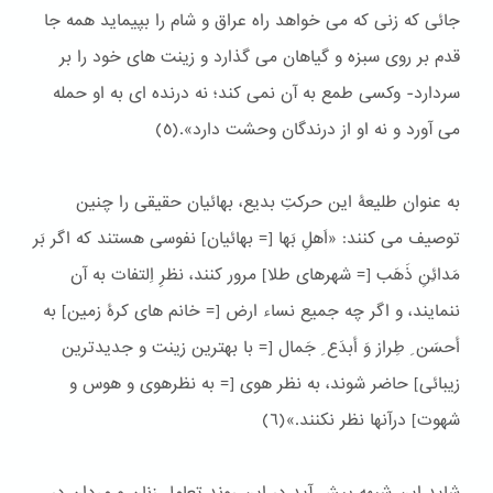
جائی كه زنی كه می خواهد راه عراق و شام را بپیماید همه جا
قدم بر روی سبزه و گیاهان می گذارد و زینت های خود را بر
سردارد- وكسی طمع به آن نمی كند؛ نه درنده ای به او حمله
می آورد و نه او از درندگان وحشت دارد».(٥)
به عنوان طلیعۀ این حرکتِ بدیع، بهائیان حقیقی را چنین
توصیف می کنند: «اَهلِ بَها [= بهائیان] نفوسی هستند كه اگر بَر
مَدائِنِ ذَهَب [= شهرهای طلا] مرور كنند، نظرِ اِلتفات به آن
ننمایند، و اگر چه جمیع نساء ارض [= خانم های كرۀ زمین] به
أحسَن ِ طِراز وَ أبدَع ِ جَمال [= با بهترین زینت و جدیدترین
زیبائی] حاضر شوند، به نظر هوی [= به نظرهوی و هوس و
شهوت] درآنها نظر نكنند.»(٦)