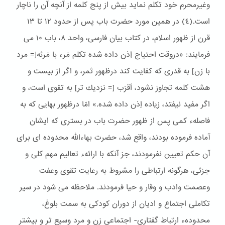
وغیرمحرم خود تكلم نماید بیش از پنج كلمه از آنچه آن را ناچار
است.(٤) در همین مورد حضرت باب پس از حدود ١٢ تا ١٣
قرن از ظهور اسلام، در كتاب بیان فارسی، واحد ۸، باب ١۰ می
فرمایند: «دروقت احتیاج اِذن داده شده تكلم مَرء با مَرئه[= مرد
با زن] به قدری كه كفایت كند درظهور ثمر، و اگر از بیست و
هشت كلمه تجاوز نشود، اَقرَب [= نزدیك تر] به تقوی است، و
اگر مفید نیفتد، زیاده اِذن داده شده.» امّا درظهور بهایی كه به
فاصلهء كمی پس از ظهور حضرت باب در بستری كه ایشان
آماده فرموده بودند، واقع شد، حضرت بهاءالله محدوده ای برای
آن حكم تعیین نفرمودند، جز آنكه با ارائهء تعالیم مهم كلی و
جزئی، هرگونه ارتباطی را مشروط به رعایت تقوی وعفت
وعصمت وادب و وقار و حیا فرمودند. ملاحظه می شود در سیر
تکاملی اجتماع و ادیان از دوران کودکی به سمت بلوغ،
محدودهء ارتباط گفتاری- اجتماعی زن و مرد وسیع تر و بیشتر