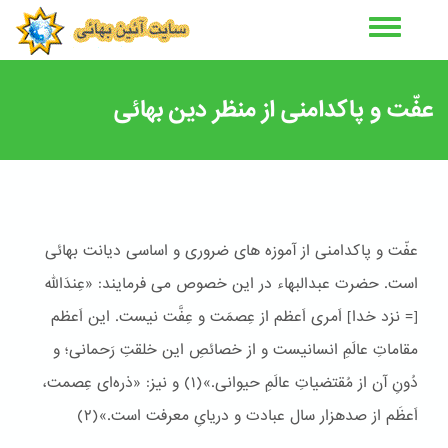
رفتن
به
محتوای
اصلی
عفّت و پاکدامنی از منظر دین بهائی
عفّت و پاکدامنی از آموزه های ضروری و اساسی دیانت بهائی
است. حضرت عبدالبهاء در این خصوص می فرمایند: «عِندَاللّه
[= نزد خدا] اَمری اَعظم از عِصمَت و عِفَّت نیست. این اَعظم
مقاماتِ عالَمِ انسانیست و از خصائصِ این خلقتِ رَحمانی؛ و
دُونِ آن از مُقتضیاتِ عالَمِ حیوانی.»(١) و نیز: «ذره‌ای عِصمت،
اَعظَم از صدهزار سال عبادت و دریایِ معرفت است.»(٢)