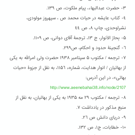
٣- حضرت عبدالبهاء، پیام ملکوت، ص ١٣٩.
٤- كتاب عایشه در حیات محمد ص ، سپهروز مولودی،
نشراوحدی، چاپ ۸، ص ٤٤
۵- بِحارُ الاَنوار، ج ۱۳، ترجمۀ آقای دوانی، ص ۱۱۰۹.
٦- گنجینۀ حدود و احكام، ص۲۹۹.
۷- ترجمه / مکتوب ۵ سپتامبر ١٩٣۸ حضرت ولی امرالله به یکی
از بهائیان / انوار هدایت، شمارهء ١١۵٦، به نقل از جزوۀ «حیات
بهائی»، در این آدرس:
http://www.aeenebahai38.info/node/2107
۸- ترجمه / مکتوب ٢٩ مه ١٩٣۵ به یکی از بهائیان، به نقل از
منبع مذکور در یادداشت ۷.
٩- دریای دانش ص ٢٦.
١۰- خطابات، ج١، ص ١٣٢.