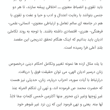
باید تقوی و انضباطِ معنوی ــ اخلاقی پیشه سازند، تا هر دو
جنس بتوانند با رعایت اعتدال و ادب و حیا و عفت و تقوی با
هم در جامعه ای سالم تعامل و ارتباطی معنوی- انسانی-علمی-
فرهنگی- هنری- اقتصادی داشته باشند. با توجه به روند تکاملی
ادیان باید بدانیم که اینک هنگام تحقق تدریجی این مقصد
بلندِ اَعلی فرا رسیده است.
با یك مثال ازده ها نمونه تغییر وتكامل احكام دینی درخصوص
زنان درسیر ادیان الهی، می توان حقیقت فوق را دریافت.
درارتباط با آیات سورهء احزاب دربارهء زنان، حدیثی نیز هست
كه حضرت محمد ص فرموده اند، و نَهی اَن تتكلمَ المَرئه عِندَ
غیرِ زَوجِها وَغیرِ ذی مَحرَم ٍ مِنها اَكثرَمِن خَمسِ كلِماتٍ مِمّا لابُدَّ
لَها مِنه. یعنی و نهی فرمود این كه زن نزد غیر شوهر خود