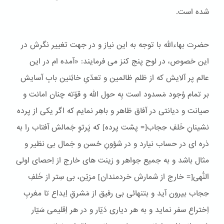
شده است.
حضرت بهاءالله با توجه به این نیاز و در جهت تغییر نگرش در
این خصوص، در لوح پنج کنز می فرمایند: «آمده ام در این
عالم پر آلایش که از ظلم ظالمین و تعدّیِ خائِنین بابِ آسایش
بر تمام وُجود مَسدود است بِه حول الله و قوّته چنان امانت و
صیانت و دیانتی در آفاق ظاهر و باهِر نمایم که اگر یکی از پرده
نشینانِ خَلفِ حِجاب[= پشت پرده] که پَرتوِ جَمالش آفتاب را به
ذره ای در حساب نیارد و در شؤونِ حُسن و جَمال بی نظیر و
مثال باشد و به جمیع جواهر و زینت های خارج از اِحصای اولی
النُّهی[= خارج از شمارش خردمندان] مزیّن، بی سِتر از خَلفِ
حِجاب بیرون آید و بتنهائی بی رفیق از مَشرقِ اِبداع تا مغربِ
اِختراع سفر نماید و به هر دیاری دَیّار و در هر اِقلیمی سَیّار