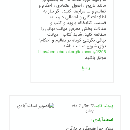
مانند تاریخ ، اصول اعتقادی ، احکام و
تعالیم و ... مراجعه کنید. اگر نیاز به
اطلاعات کلی و اجمالی دارید به
قسمت کتابخانه بروید و کتب و
مقالات بخش معرفی دیانت بهائی را
مطالعه کنید. شاید کتاب " دیانت
بهائی نگرشی کوتاه بر تعالیم و احکام"
برای شروع مناسب باشد
http://aeenebahai.org/taxonomy/t/205
موفق باشید
پاسخ
پیوند ثابت
13 سال 3 ماه
پیش
اسفندآبادی
:
سلام چرا هیچگاه با بزرگان