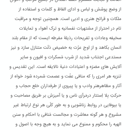
از وضع پوشش و لباس و ادای الفاظ و کلمات و استفاده از
ملکات و قرائح هنری و ادبی است. همچنین توجه و مراقبت
تام در احتراز از مشتهیات نفسانیه و ترک اَهواء و تمایلات
سخیفه وعادات و تفریحات رذیلۀ مفرطه ایست که از مقام بلند
انسان بکاهد و از اوج عزّت به حَضیض ذلّت متنازل سازد و نیز
مستدعی اجتناب شدید از شرب مُسکرات و افیون و سایر
آلایش های مضرّه و اعتیادات دنیة نالایقه است. این تقدیس و
تنزیه هر امری را که منافی عفّت و عصمت شمرده شود خواه از
آثار و مظاهرهنر وادب و یا پیروی از طرفداران خلع حجاب و
حرکتِ بِلا اِستتار درمَرآی ناس و یا آمیزش بر طریق مصاحبت و
یا بیوفایی در روابط زناشویی و به طور کلّی هر نوع ارتباط غیر
مشروع و هر گونه معاشرت و مجالست مُنافی با احکام و سنن
الهیه را محکوم و ممنوع می نماید و به هیچ وجه با اصول و