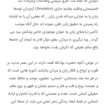
آنچنان که گفته شد، طرق سیاسی واقدامات وحركات تند
فمینیستی وتقلید وشبیه سازی (Simulation) ازمردان توسط
زنان یا به عبارتی مردانه شدن زنان _ كه بعضی آن را به اشتباه
راه رسیدن به حقوق زنان تلقی نموده اند حال آنكه موجب
تأخیر دراعتلای زنان به عنوان موجودی خاص ومكمل مرد می
گردد_ ویا درگیری با مردان، بطور مؤثر قادر به ایجاد آن جامعۀ
بالغ سالم عفیفی که ذکرش رفت، نخواهد بود.
در عوض، آنچه حضرت بهاءالله قصد دارند در این عصر جدید بر
قلوب و ارواح و افکار زنان و مردان بتابانند، آموزه هایی است که
در هر سه بعد جسمانی- انسانی- معنوی، موجد و حافظ عفت
و عصمت روح و قلب و فکر و جسم ایشان و ظهور و بروز مقام
حقیقی انسان است. عفت و عصمتی که با قدرتِ اختیار و ارادۀ
انسانی در همۀ ابعاد زندگی بشر تجلی می یابد. از جملۀ این