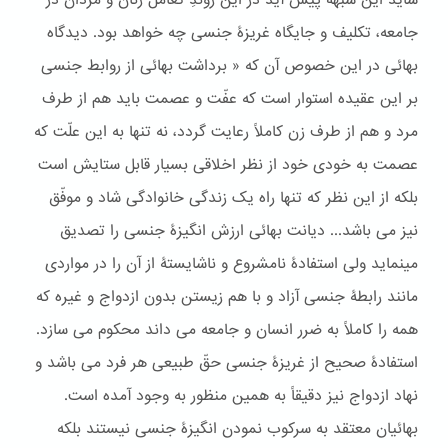
شاید این شبهه پیش آید در این روندِ تعامل زنان و مردان در
جامعه، تکلیف و جایگاه غریزۀ جنسی چه خواهد بود. دیدگاه
بهائی در این خصوص آن که « برداشت بهائی از روابط جنسی
بر این عقیده استوار است که عفّت و عصمت باید هم از طرف
مرد و هم از طرف زن کاملاً رعایت گردد، نه تنها به این علّت که
عصمت به خودی خود از نظر اخلاقی بسیار قابل ستایش است
بلکه از این نظر که تنها راه یک زندگی خانوادگی شاد و موفّق
نیز می باشد... دیانت بهائی ارزش انگیزۀ جنسی را تصدیق
می‎نماید ولی استفادۀ نامشروع و ناشایستۀ از آن را در مواردی
مانند رابطۀ جنسی آزاد و با هم زیستن بدون ازدواج و غیره که
همه را کاملاً به ضرر انسان و جامعه می داند محکوم می سازد.
استفادۀ صحیح از غریزۀ جنسی حقّ طبیعی هر فرد می باشد و
نهاد ازدواج نیز دقیقاً به همین منظور به وجود آمده است.
بهائیان معتقد به سرکوب نمودن انگیزۀ جنسی نیستند بلکه